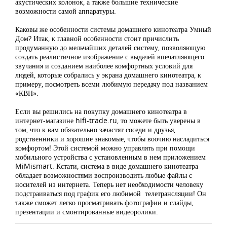
акустических колонок, а также большие технические
возможности самой аппаратуры.
Каковы же особенности системы домашнего кинотеатра Умный
Дом? Итак, к главной особенности стоит причислить
продуманную до мельчайших деталей систему, позволяющую
создать реалистичное изображение с выдачей впечатляющего
звучания и созданием наиболее комфортных условий для
людей, которые собрались у экрана домашнего кинотеатра, к
примеру, посмотреть всеми любимую передачу под названием
«КВН».
Если вы решились на покупку домашнего кинотеатра в
интернет-магазине hifi-trade.ru, то можете быть уверены в
том, что к вам обязательно зачастят соседи и друзья,
родственники и хорошие знакомые, чтобы воочию насладиться
комфортом! Этой системой можно управлять при помощи
мобильного устройства с установленным в нем приложением
MiMismart. Кстати, система в виде домашнего кинотеатра
обладает возможностями воспроизводить любые файлы с
носителей из интернета. Теперь нет необходимости человеку
подстраиваться под график его любимой телетрансляции! Он
также сможет легко просматривать фотографии и слайды,
презентации и смонтированные видеоролики.