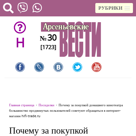
РУБРИКИ
30
№
H
[1723]
Главная страница
Посиделки
Почему за покупкой домашнего кинотеатра
большинство продвинутых пользователей советуют обращаться в интернет-
магазин hifi-trade.ru
Почему за покупкой