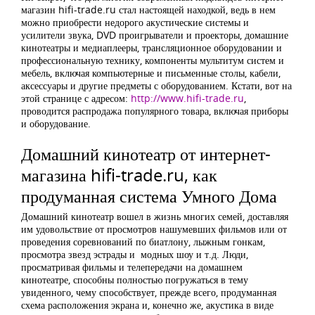
магазин hifi-trade.ru стал настоящей находкой, ведь в нем
можно приобрести недорого акустические системы и
усилители звука, DVD проигрыватели и проекторы, домашние
кинотеатры и медиаплееры, трансляционное оборудовании и
профессиональную технику, компоненты мультитум систем и
мебель, включая компьютерные и письменные столы, кабели,
аксессуары и другие предметы с оборудованием. Кстати, вот на
этой странице с адресом:
http://www.hifi-trade.ru
,
проводится распродажа популярного товара, включая приборы
и оборудование.
Домашний кинотеатр от интернет-
магазина hifi-trade.ru, как
продуманная система Умного Дома
Домашний кинотеатр вошел в жизнь многих семей, доставляя
им удовольствие от просмотров нашумевших фильмов или от
проведения соревнований по биатлону, лыжным гонкам,
просмотра звезд эстрады и модных шоу и т.д. Люди,
просматривая фильмы и телепередачи на домашнем
кинотеатре, способны полностью погружаться в тему
увиденного, чему способствует, прежде всего, продуманная
схема расположения экрана и, конечно же, акустика в виде