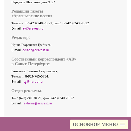
Переулок Шевченко
, дом 9, 27
Редакция газеты
«
Арсеньевские вести
»:
Телефон:
+7 (423) 240-70-21
, факс:
+7 (423) 240-70-22
E-mail:
av@arsvest.ru
Редактор:
Ирина Георгиевна Гребнёва,
E-mail:
editor@arsvest.ru
Собственный корреспондент «АВ»
в Санкт-Петербурге:
Романенко Татьяна Гаврииловна,
Телефон: 8-921-765-5754,
E-mail:
rtg@narod.ru
Отдел рекламы:
Тел.: (423) 240-70-21, факс: (423) 240-70-22
E-mail:
reklama@arsvest.ru
ОСНОВНОЕ МЕНЮ