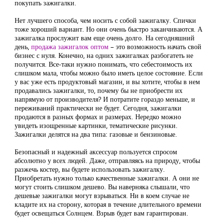
покупать зажигалки.
Нет лучшего способа, чем носить с собой зажигалку. Спички
тоже хороший вариант. Но они очень быстро заканчиваются. А
зажигалка прослужит вам еще очень долго. На сегодняшний
день,
продажа зажигалок оптом
– это возможность начать свой
бизнес с нуля. Конечно, на одних зажигалках разбогатеть не
получится. Все-таки нужно понимать, что себестоимость их
слишком мала, чтобы можно было иметь целое состояние. Если
у вас уже есть продуктовый магазин, и вы хотите, чтобы в нем
продавались зажигалки, то, почему бы не приобрести их
напрямую от производителя? И потратите гораздо меньше, и
переживаний практически не будет. Сегодня, зажигалки
продаются в разных формах и размерах. Нередко можно
увидеть изощренные картинки, тематические рисунки.
Зажигалки делятся на два типа: газовые и бензиновые.
Безопасный и надежный аксессуар пользуется спросом
абсолютно у всех людей. Даже, отправляясь на природу, чтобы
разжечь костер, вы будете использовать зажигалку.
Приобретать нужно только качественные зажигалки. А они не
могут стоить слишком дешево. Вы наверняка слышали, что
дешевые зажигалки могут взрываться. Ни в коем случае не
кладите их на сторону, которая в течение длительного времени
будет освещаться Солнцем. Взрыв будет вам гарантирован.