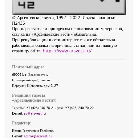
© Арсеньевские вести, 1992—2022. Индекс подписки:
П2436
При перепечатке и при другом использовании материалов,
ссылка на «Арсеньевские вести» обязательна.
При републикации в сети интернет так же обязательна
работающая ссылка на оригинал статьи, или на главную
страницу сайта:
https://www.arsvest.ru/
Почтовый адрес:
690091
, г.
Владивосток
,
Приморский край
,
Россия
.
Переулок Шевченко
, дом 9, 27
Редакция газеты
«
Арсеньевские вести
»:
Телефон:
+7 (423) 240-70-21
, факс:
+7 (423) 240-70-22
E-mail:
av@arsvest.ru
Редактор:
Ирина Георгиевна Гребнёва,
E-mail:
editor@arsvest.ru