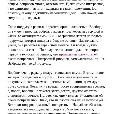
общем, вопросов много, ответов нет. И, что самое интересное,
я не единственная, кто находился в таком положении. Вот
поэтому, я хочу подкинуть небольшую идею. Быть может, она
кому-то пригодиться.
Свою подругу я решила поразить оригинальностью. Вообще,
она у меня простая, добрая, открытая. Без корысти за душой и
каких-то очевидных амбиций. Совершенно легкая на подъем
подружка, которая никогда в беде не оставит. Параллельно
учебе, она работает в сервисном центре. Ей всегда нужно
оставаться на связи. Поэтому, вести записи, для нее вопрос
первой важности. Я решила, что
прикольные блокноты
ей
очень понравятся. Интересный рисунок, замечательный принт.
Выбрала то, что ей по душе.
Вообще, очень редко у подруг совпадают вкусы. В этом плане,
мы просто идеальные подруги. Все время ходим вместе за
покупками, составляем конкретные комбинации, даем друг
другу советы. Хоть, их не всегда просто воспринимать всерьез,
а, порой, вообще не хочется этого делать, дружба от этого
становится прочнее. Ну, это, как мне кажется. Блокнотики ей
очень понравились. Знаю, что на работе она их не использует.
Все-таки подарок красивый, интересный. На работе, ей и так
выделяют все необходимые продукты. Что могу сказать,
годность такого подарка зашкаливает. Интересные рисунки,