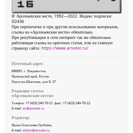
© Арсеньевские вести, 1992—2022. Индекс подписки:
П2436
При перепечатке и при другом использовании материалов,
ссылка на «Арсеньевские вести» обязательна.
При републикации в сети интернет так же обязательна
работающая ссылка на оригинал статьи, или на главную
страницу сайта:
https://www.arsvest.ru/
Почтовый адрес:
690091
, г.
Владивосток
,
Приморский край
,
Россия
.
Переулок Шевченко
, дом 9, 27
Редакция газеты
«
Арсеньевские вести
»:
Телефон:
+7 (423) 240-70-21
, факс:
+7 (423) 240-70-22
E-mail:
av@arsvest.ru
Редактор:
Ирина Георгиевна Гребнёва,
E-mail:
editor@arsvest.ru