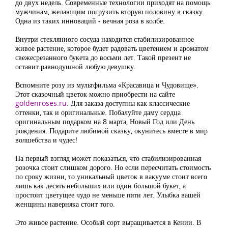
до двух недель. Современные технологии приходят на помощь
мужчинам, желающим погрузить вторую половину в сказку.
Одна из таких инноваций - вечная роза в колбе.
Внутри стеклянного сосуда находится стабилизированное
живое растение, которое будет радовать цветением и ароматом
свежесрезанного букета до восьми лет. Такой презент не
оставит равнодушной любую девушку.
Вспомните розу из мультфильма «Красавица и Чудовище».
Этот сказочный цветок можно приобрести на сайте
goldenroses.ru
. Для заказа доступны как классические
оттенки, так и оригинальные. Побалуйте даму сердца
оригинальным подарком на 8 марта, Новый Год или День
рождения. Подарите любимой сказку, окунитесь вместе в мир
волшебства и чудес!
На первый взгляд может показаться, что стабилизированная
розочка стоит слишком дорого. Но если пересчитать стоимость
по сроку жизни, то уникальный цветок в вакууме стоит всего
лишь как десять небольших или один большой букет, а
простоит цветущее чудо не меньше пяти лет. Улыбка вашей
женщины наверняка стоит того.
Это живое растение. Особый сорт выращивается в Кении. В