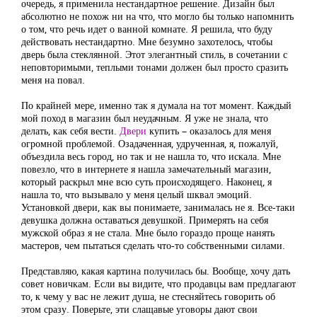
очередь, я применила нестандартное решение. Дизайн был
абсолютно не похож ни на что, что могло бы только напомнить
о том, что речь идет о ванной комнате. Я решила, что буду
действовать нестандартно. Мне безумно захотелось, чтобы
дверь была стеклянной. Этот элегантный стиль, в сочетании с
неповторимыми, теплыми тонами должен был просто сразить
меня на повал.
По крайней мере, именно так я думала на тот момент. Каждый
мой поход в магазин был неудачным. Я уже не знала, что
делать, как себя вести.
Двери
купить – оказалось для меня
огромной проблемой. Озадаченная, удрученная, я, пожалуй,
объездила весь город, но так и не нашла то, что искала. Мне
повезло, что в интернете я нашла замечательный магазин,
который раскрыл мне всю суть происходящего. Наконец, я
нашла то, что вызывало у меня целый шквал эмоций.
Установкой двери, как вы понимаете, занималась не я. Все-таки
девушка должна оставаться девушкой. Примерять на себя
мужской образ я не стала. Мне было гораздо проще нанять
мастеров, чем пытаться сделать что-то собственными силами.
Представляю, какая картина получилась бы. Вообще, хочу дать
совет новичкам. Если вы видите, что продавцы вам предлагают
то, к чему у вас не лежит душа, не стесняйтесь говорить об
этом сразу. Поверьте, эти слащавые уговоры дают свои