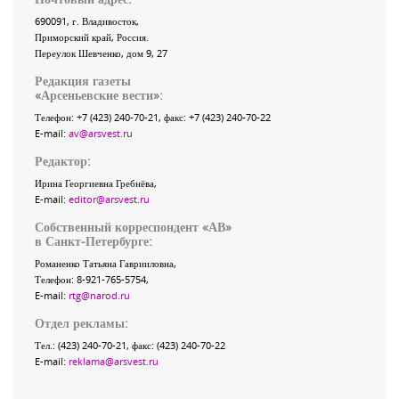
690091
, г.
Владивосток
,
Приморский край
,
Россия
.
Переулок Шевченко
, дом 9, 27
Редакция газеты
«
Арсеньевские вести
»:
Телефон:
+7 (423) 240-70-21
, факс:
+7 (423) 240-70-22
E-mail:
av@arsvest.ru
Редактор:
Ирина Георгиевна Гребнёва,
E-mail:
editor@arsvest.ru
Собственный корреспондент «АВ»
в Санкт-Петербурге:
Романенко Татьяна Гаврииловна,
Телефон: 8-921-765-5754,
E-mail:
rtg@narod.ru
Отдел рекламы:
Тел.: (423) 240-70-21, факс: (423) 240-70-22
E-mail:
reklama@arsvest.ru