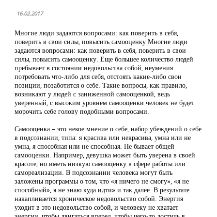
16.02.2017
Многие люди задаются вопросами: как поверить в себя,
поверить в свои силы, повысить самооценку Многие люди
задаются вопросами: как поверить в себя, поверить в свои
силы, повысить самооценку. Еще большее количество людей
пребывает в состоянии недовольства собой, неумения
потребовать что-либо для себя, отстоять какие-либо свои
позиции, позаботится о себе. Такие вопросы, как правило,
возникают у людей с заниженной самооценкой, ведь
уверенный, с высоким уровнем самооценки человек не будет
морочить себе голову подобными вопросами.
Самооценка – это некое мнение о себе, набор убеждений о себе
в подсознании, типа: я красива или некрасива, умна или не
умна, я способная или не способная. Не бывает общей
самооценки. Например, девушка может быть уверена в своей
красоте, но иметь низкую самооценку в сфере работы или
самореализации. В подсознании человека могут быть
заложены программы о том, что «я ничего не смогу», «я не
способный», я не знаю куда идти» и так далее. В результате
накапливается хроническое недовольство собой. Энергия
уходит в это недовольство собой, и человеку не хватает
энергии, чтобы двигаться вперед, чтобы чего-то достичь в