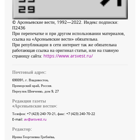
© Арсеньевские вести, 1992—2022. Индекс подписки:
П2436
При перепечатке и при другом использовании материалов,
ссылка на «Арсеньевские вести» обязательна.
При републикации в сети интернет так же обязательна
работающая ссылка на оригинал статьи, или на главную
страницу сайта:
https://www.arsvest.ru/
Почтовый адрес:
690091
, г.
Владивосток
,
Приморский край
,
Россия
.
Переулок Шевченко
, дом 9, 27
Редакция газеты
«
Арсеньевские вести
»:
Телефон:
+7 (423) 240-70-21
, факс:
+7 (423) 240-70-22
E-mail:
av@arsvest.ru
Редактор:
Ирина Георгиевна Гребнёва,