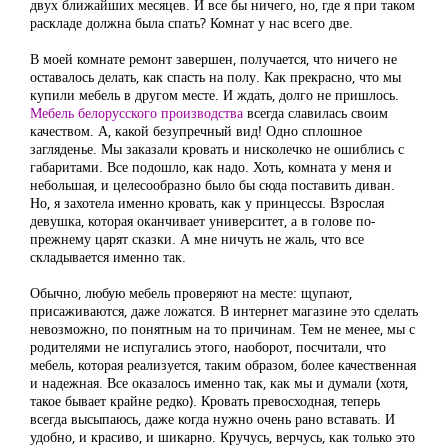
двух ближайших месяцев. И все бы ничего, но, где я при таком
раскладе должна была спать? Комнат у нас всего две.
В моей комнате ремонт завершен, получается, что ничего не
оставалось делать, как спасть на полу. Как прекрасно, что мы
купили мебель в другом месте. И ждать, долго не пришлось.
Мебель белорусского производства
всегда славилась своим
качеством. А, какой безупречный вид! Одно сплошное
загляденье. Мы заказали кровать и нисколечко не ошиблись с
габаритами. Все подошло, как надо. Хоть, комната у меня и
небольшая, и целесообразно было бы сюда поставить диван.
Но, я захотела именно кровать, как у принцессы. Взрослая
девушка, которая оканчивает университет, а в голове по-
прежнему царят сказки. А мне ничуть не жаль, что все
складывается именно так.
Обычно, любую мебель проверяют на месте: щупают,
присаживаются, даже ложатся. В интернет магазине это сделать
невозможно, по понятным на то причинам. Тем не менее, мы с
родителями не испугались этого, наоборот, посчитали, что
мебель, которая реализуется, таким образом, более качественная
и надежная. Все оказалось именно так, как мы и думали (хотя,
такое бывает крайне редко). Кровать превосходная, теперь
всегда высыпаюсь, даже когда нужно очень рано вставать. И
удобно, и красиво, и шикарно. Кручусь, верчусь, как только это