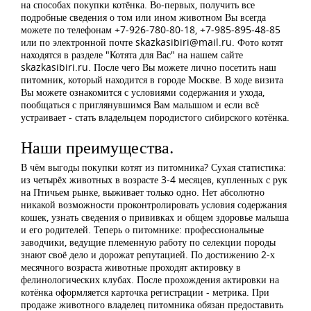
на способах покупки котёнка. Во-первых, получить все
подробные сведения о том или ином животном Вы всегда
можете по телефонам +7-926-780-80-18, +7-985-895-48-85
или по электронной почте
skazkasibiri@mail.ru
. Фото котят
находятся в разделе "Котята для Вас" на нашем сайте
skazkasibiri.ru. После чего Вы можете лично посетить наш
питомник, который находится в городе Москве. В ходе визита
Вы можете ознакомится с условиями содержания и ухода,
пообщаться с приглянувшимся Вам малышом и если всё
устраивает - стать владельцем породистого сибирского котёнка.
Наши преимущества.
В чём выгоды покупки котят из питомника? Сухая статистика:
из четырёх животных в возрасте 3-4 месяцев, купленных с рук
на Птичьем рынке, выживает только одно. Нет абсолютно
никакой возможности проконтролировать условия содержания
кошек, узнать сведения о прививках и общем здоровье малыша
и его родителей. Теперь о питомнике: профессиональные
заводчики, ведущие племенную работу по селекции породы
знают своё дело и дорожат репутацией. По достижению 2-х
месячного возраста животные проходят актировку в
фелинологических клубах. После прохождения актировки на
котёнка оформляется карточка регистрации - метрика. При
продаже животного владелец питомника обязан предоставить