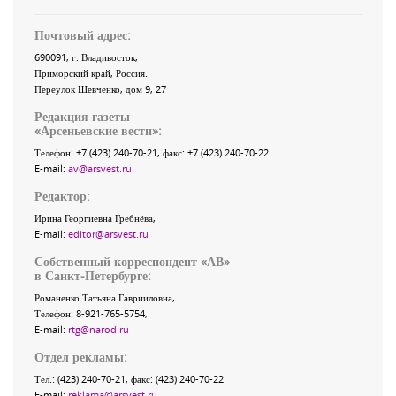
Почтовый адрес:
690091
, г.
Владивосток
,
Приморский край
,
Россия
.
Переулок Шевченко
, дом 9, 27
Редакция газеты
«
Арсеньевские вести
»:
Телефон:
+7 (423) 240-70-21
, факс:
+7 (423) 240-70-22
E-mail:
av@arsvest.ru
Редактор:
Ирина Георгиевна Гребнёва,
E-mail:
editor@arsvest.ru
Собственный корреспондент «АВ»
в Санкт-Петербурге:
Романенко Татьяна Гаврииловна,
Телефон: 8-921-765-5754,
E-mail:
rtg@narod.ru
Отдел рекламы:
Тел.: (423) 240-70-21, факс: (423) 240-70-22
E-mail:
reklama@arsvest.ru