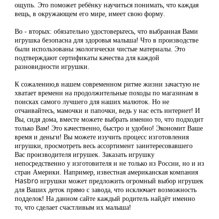
ощупь. Это поможет ребёнку научиться понимать, что каждая
вещь, в окружающем его мире, имеет свою форму.
Во - вторых: обязательно удостоверьтесь, что выбранная Вами
игрушка безопасна для здоровья малыша! Что в производстве
были использованы экологически чистые материалы. Это
подтверждают сертификаты качества для каждой
разновидности игрушки.
К сожалению,в нашем современном ритме жизни зачастую не
хватает времени на продолжительные походы по магазинам в
поисках самого лучшего для наших малюток. Но не
отчаивайтесь, мамочки и папочки, ведь у нас есть интернет! И
Вы, сидя дома, вместе можете выбрать именно то, что подходит
только Вам! Это качественно, быстро и удобно! Экономит Ваше
время и деньги! Вы можете изучить процесс изготовления
игрушки, просмотреть весь ассортимент заинтересовавшего
Вас производителя игрушек. Заказать игрушку
непосредственно у изготовителя и не только из России, но и из
стран Америки. Например, известная американская компания
Hasbro игрушки может предложить огромный выбор игрушек
для Ваших деток прямо с завода, что исключает возможность
подделок! На данном сайте каждый родитель найдёт именно
то, что сделает счастливым их малыша!