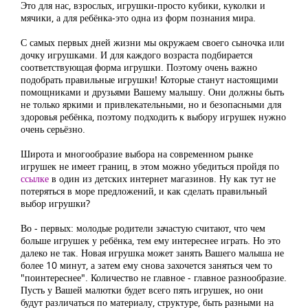
Это для нас, взрослых, игрушки-просто кубики, куколки и
мячики, а для ребёнка-это одна из форм познания мира.
С самых первых дней жизни мы окружаем своего сыночка или
дочку игрушками. И для каждого возраста подбирается
соответствующая форма игрушки. Поэтому очень важно
подобрать правильные игрушки! Которые станут настоящими
помощниками и друзьями Вашему малышу. Они должны быть
не только яркими и привлекательными, но и безопасными для
здоровья ребёнка, поэтому подходить к выбору игрушек нужно
очень серьёзно.
Широта и многообразие выбора на современном рынке
игрушек не имеет границ, в этом можно убедиться пройдя по
ссылке
в один из детских интернет магазинов. Ну как тут не
потеряться в море предложений, и как сделать правильный
выбор игрушки?
Во - первых: молодые родители зачастую считают, что чем
больше игрушек у ребёнка, тем ему интереснее играть. Но это
далеко не так. Новая игрушка может занять Вашего малыша не
более 10 минут, а затем ему снова захочется заняться чем то
"поинтереснее". Количество не главное - главное разнообразие.
Пусть у Вашей малютки будет всего пять игрушек, но они
будут различаться по материалу, структуре, быть разными на