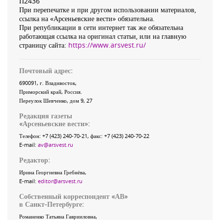
П2436
При перепечатке и при другом использовании материалов,
ссылка на «Арсеньевские вести» обязательна.
При републикации в сети интернет так же обязательна
работающая ссылка на оригинал статьи, или на главную
страницу сайта:
https://www.arsvest.ru/
Почтовый адрес:
690091
, г.
Владивосток
,
Приморский край
,
Россия
.
Переулок Шевченко
, дом 9, 27
Редакция газеты
«
Арсеньевские вести
»:
Телефон:
+7 (423) 240-70-21
, факс:
+7 (423) 240-70-22
E-mail:
av@arsvest.ru
Редактор:
Ирина Георгиевна Гребнёва,
E-mail:
editor@arsvest.ru
Собственный корреспондент «АВ»
в Санкт-Петербурге:
Романенко Татьяна Гаврииловна,