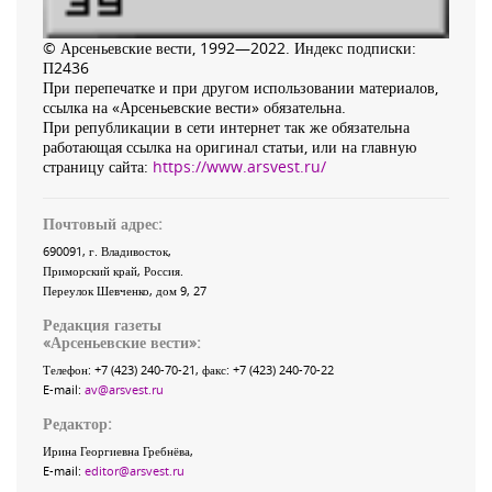
© Арсеньевские вести, 1992—2022. Индекс подписки:
П2436
При перепечатке и при другом использовании материалов,
ссылка на «Арсеньевские вести» обязательна.
При републикации в сети интернет так же обязательна
работающая ссылка на оригинал статьи, или на главную
страницу сайта:
https://www.arsvest.ru/
Почтовый адрес:
690091
, г.
Владивосток
,
Приморский край
,
Россия
.
Переулок Шевченко
, дом 9, 27
Редакция газеты
«
Арсеньевские вести
»:
Телефон:
+7 (423) 240-70-21
, факс:
+7 (423) 240-70-22
E-mail:
av@arsvest.ru
Редактор:
Ирина Георгиевна Гребнёва,
E-mail:
editor@arsvest.ru