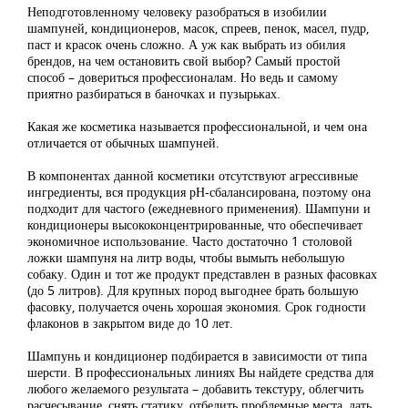
Неподготовленному человеку разобраться в изобилии
шампуней, кондиционеров, масок, спреев, пенок, масел, пудр,
паст и красок очень сложно. А уж как выбрать из обилия
брендов, на чем остановить свой выбор? Самый простой
способ – довериться профессионалам. Но ведь и самому
приятно разбираться в баночках и пузырьках.
Какая же косметика называется профессиональной, и чем она
отличается от обычных шампуней.
В компонентах данной косметики отсутствуют агрессивные
ингредиенты, вся продукция рН-сбалансирована, поэтому она
подходит для частого (ежедневного применения). Шампуни и
кондиционеры высококонцентрированные, что обеспечивает
экономичное использование. Часто достаточно 1 столовой
ложки шампуня на литр воды, чтобы вымыть небольшую
собаку. Один и тот же продукт представлен в разных фасовках
(до 5 литров). Для крупных пород выгоднее брать большую
фасовку, получается очень хорошая экономия. Срок годности
флаконов в закрытом виде до 10 лет.
Шампунь и кондиционер подбирается в зависимости от типа
шерсти. В профессиональных линиях Вы найдете средства для
любого желаемого результата – добавить текстуру, облегчить
расчесывание, снять статику, отбелить проблемные места, дать