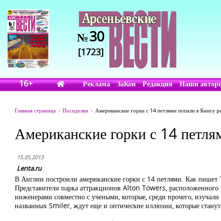
30
№
[1723]
16+
Реклама
ЗаКон
Редакция
Наши автор
Главная страница
Посиделки
Американские горки с 14 петлями попали в Книгу р
Американские горки с 14 петля
15.05.2013
Lenta.ru
В Англии построили американские горки с 14 петлями. Как пишет T
Представители парка аттракционов Alton Towers, расположенного
инженерами совместно с учеными, которые, среди прочего, изучали и
названных Smiler, ждут еще и оптические иллюзии, которые станут