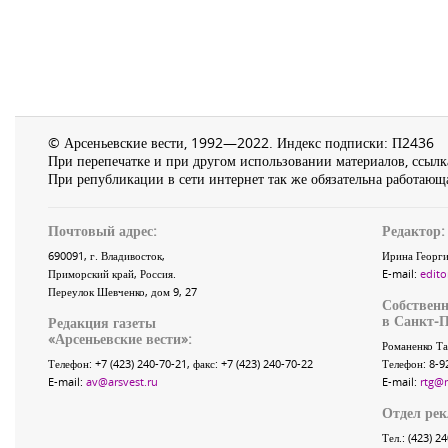
© Арсеньевские вести, 1992—2022. Индекс подписки: П2436
При перепечатке и при другом использовании материалов, ссылка
При републикации в сети интернет так же обязательна работающа
Почтовый адрес:
Редактор:
690091
, г.
Владивосток
,
Ирина Георги
Приморский край
,
Россия
.
E-mail:
edito
Переулок Шевченко
, дом 9, 27
Собственн
в Санкт-П
Редакция газеты
«
Арсеньевские вести
»:
Романенко Та
Телефон:
+7 (423) 240-70-21
, факс:
+7 (423) 240-70-22
Телефон: 8-9
E-mail:
av@arsvest.ru
E-mail:
rtg@
Отдел ре
Тел.: (423) 2