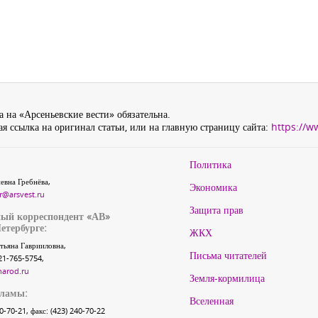
 на «Арсеньевские вести» обязательна.
я ссылка на оригинал статьи, или на главную страницу сайта:
https://w
Политика
евна Гребнёва,
Экономика
r@arsvest.ru
Защита прав
ый корреспондент «АВ»
етербурге:
ЖКХ
тьяна Гаврииловна,
Письма читателей
21-765-5754,
narod.ru
Земля-кормилица
кламы:
Вселенная
40-70-21, факс: (423) 240-70-22