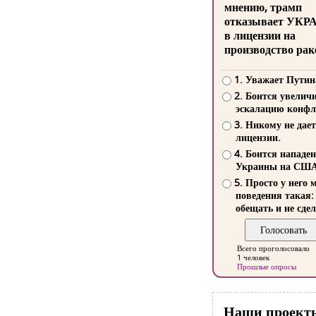
мнению, трамп
отказывает УКР
в лицензии на
производство рак
1. Уважает Путин
2. Боится увелич
эскалацию конфл
3. Никому не дает
лицензии.
4. Боится нападе
Украины на СШ
5. Просто у него 
поведения такая:
обещать и не сдел
Всего проголосовало
1 человек
Прошлые опросы
Наши проект