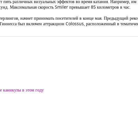
ут пять различных визуальных эффектов во время катания. Например, им 
кунд. Максимальная скорость Smiler превышает 85 километров в час.
терлингов, начнет принимать посетителей в конце мая. Предыдущий реко
в Гиннесса был включен аттракцион Colossus, расположенный в тематичес
ие каникулы в этом году