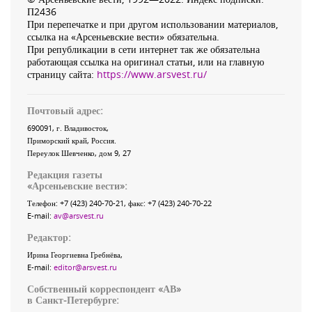
П2436
При перепечатке и при другом использовании материалов,
ссылка на «Арсеньевские вести» обязательна.
При републикации в сети интернет так же обязательна
работающая ссылка на оригинал статьи, или на главную
страницу сайта:
https://www.arsvest.ru/
Почтовый адрес:
690091
, г.
Владивосток
,
Приморский край
,
Россия
.
Переулок Шевченко
, дом 9, 27
Редакция газеты
«
Арсеньевские вести
»:
Телефон:
+7 (423) 240-70-21
, факс:
+7 (423) 240-70-22
E-mail:
av@arsvest.ru
Редактор:
Ирина Георгиевна Гребнёва,
E-mail:
editor@arsvest.ru
Собственный корреспондент «АВ»
в Санкт-Петербурге: