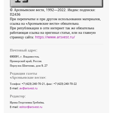
© Арсеньевские вести, 1992—2022. Индекс подписки:
П2436
При перепечатке и при другом использовании материалов,
ссылка на «Арсеньевские вести» обязательна.
При републикации в сети интернет так же обязательна
работающая ссылка на оригинал статьи, или на главную
страницу сайта:
https://www.arsvest.ru/
Почтовый адрес:
690091
, г.
Владивосток
,
Приморский край
,
Россия
.
Переулок Шевченко
, дом 9, 27
Редакция газеты
«
Арсеньевские вести
»:
Телефон:
+7 (423) 240-70-21
, факс:
+7 (423) 240-70-22
E-mail:
av@arsvest.ru
Редактор:
Ирина Георгиевна Гребнёва,
E-mail:
editor@arsvest.ru