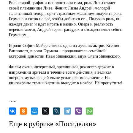
Роль старой графини исполнит она сама, роль Лизы отдает
своей племяннице Лизе. Жених Лизы Андрей, молодой
талантливый тенор, горит страстным желанием получить роль
Германа и готов на всё, чтобы добиться ее… Получив роль, он
жаждет денег и идет играть в казино. Опера и реальность
переплетаются, Андрей теряет рассудок и отождествляет себя с
Германом…
В роли Софии Майер снялась одна из лучших актрис Ксения
Раппопорт, в роли Германа – продолжатель семейной
актерской династии Иван Янковский, внук Олега Янковского.
Фильм очень интересный, зрелищный, режиссер держит в
напряжении зрителя в течение всего действия, а великая
оперная музыка еще больше усиливает впечатление. На
киноэкраны страны картина выходит в ноябре. Не пропустите!
Теги:
Еще в рубрике «Посиделки»