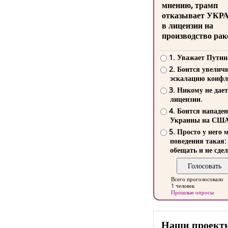
мнению, трамп
отказывает УКР
в лицензии на
производство рак
1. Уважает Путин
2. Боится увелич
эскалацию конфл
3. Никому не дает
лицензии.
4. Боится нападе
Украины на СШ
5. Просто у него 
поведения такая:
обещать и не сдел
Всего проголосовало
1 человек
Прошлые опросы
Наши проект