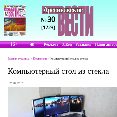
30
№
[1723]
16+
Реклама
ЗаКон
Редакция
Наши автор
Главная страница
Посиделки
Компьютерный стол из стекла
Компьютерный стол из стекла
25.02.2016