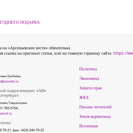
ОГОДНЕГО ПОДАРКА
 на «Арсеньевские вести» обязательна.
я ссылка на оригинал статьи, или на главную страницу сайта:
https://w
Политика
евна Гребнёва,
Экономика
r@arsvest.ru
Защита прав
ый корреспондент «АВ»
етербурге:
ЖКХ
тьяна Гаврииловна,
Письма читателей
21-765-5754,
narod.ru
Земля-кормилица
кламы:
Вселенная
40-70-21, факс: (423) 240-70-22