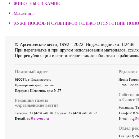
ЖИВОТНЫЕ В КАМНЕ
Масленица
ХУЖЕ НОСКОВ И СУВЕНИРОВ ТОЛЬКО ОТСУТСТВИЕ НОВ
© Арсеньевские вести, 1992—2022. Индекс подписки: П2436
При перепечатке и при другом использовании материалов, ссылка
При републикации в сети интернет так же обязательна работающа
Почтовый адрес:
Редактор:
690091
, г.
Владивосток
,
Ирина Георги
Приморский край
,
Россия
.
E-mail:
edito
Переулок Шевченко
, дом 9, 27
Собственн
в Санкт-П
Редакция газеты
«
Арсеньевские вести
»:
Романенко Та
Телефон:
+7 (423) 240-70-21
, факс:
+7 (423) 240-70-22
Телефон: 8-9
E-mail:
av@arsvest.ru
E-mail:
rtg@
Отдел ре
Тел.: (423) 2