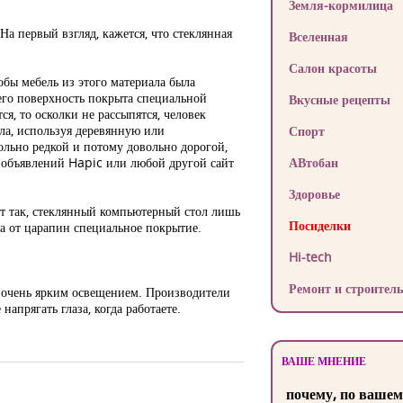
Земля-кормилица
а первый взгляд, кажется, что стеклянная
Вселенная
Салон красоты
обы мебель из этого материала была
 его поверхность покрыта специальной
Вкусные рецепты
ся, то осколки не рассыпятся, человек
а, используя деревянную или
Спорт
ольно редкой и потому довольно дорогой,
а объявлений Hapic или любой другой сайт
АВтобан
Здоровье
т так, стеклянный компьютерный стол лишь
Посиделки
а от царапин специальное покрытие.
Hi-tech
.
Ремонт и строитель
е очень ярким освещением. Производители
апрягать глаза, когда работаете.
ВАШЕ МНЕНИЕ
почему, по вашем