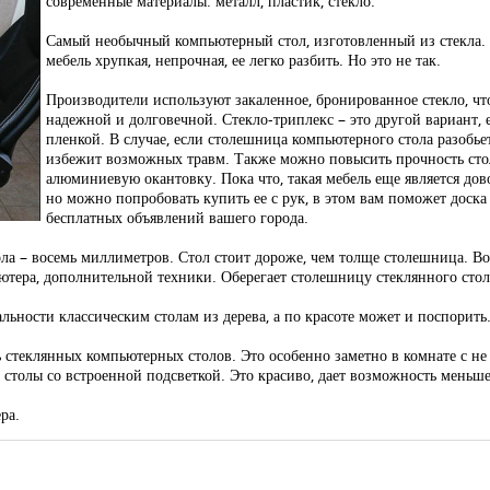
современные материалы: металл, пластик, стекло.
Самый необычный компьютерный стол, изготовленный из стекла. Н
мебель хрупкая, непрочная, ее легко разбить. Но это не так.
Производители используют закаленное, бронированное стекло, чт
надежной и долговечной. Стекло-триплекс – это другой вариант,
пленкой. В случае, если столешница компьютерного стола разобьет
избежит возможных травм. Также можно повысить прочность стол
алюминиевую окантовку. Пока что, такая мебель еще является дов
но можно попробовать купить ее с рук, в этом вам поможет доск
бесплатных объявлений вашего города.
а – восемь миллиметров. Стол стоит дороже, чем толще столешница. Во
ютера, дополнительной техники. Оберегает столешницу стеклянного стол
ьности классическим столам из дерева, а по красоте может и поспорить
ь стеклянных компьютерных столов. Это особенно заметно в комнате с н
толы со встроенной подсветкой. Это красиво, дает возможность меньше н
ра.