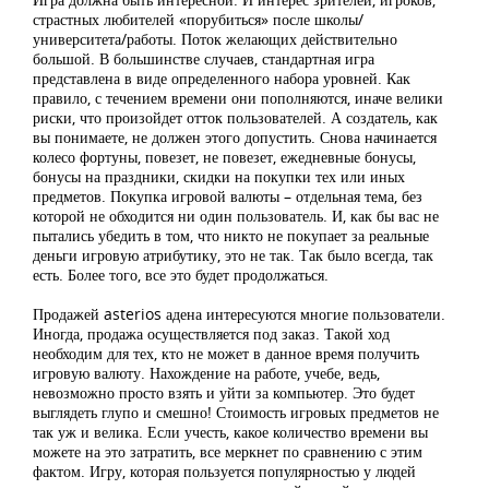
страстных любителей «порубиться» после школы/
университета/работы. Поток желающих действительно
большой. В большинстве случаев, стандартная игра
представлена в виде определенного набора уровней. Как
правило, с течением времени они пополняются, иначе велики
риски, что произойдет отток пользователей. А создатель, как
вы понимаете, не должен этого допустить. Снова начинается
колесо фортуны, повезет, не повезет, ежедневные бонусы,
бонусы на праздники, скидки на покупки тех или иных
предметов. Покупка игровой валюты – отдельная тема, без
которой не обходится ни один пользователь. И, как бы вас не
пытались убедить в том, что никто не покупает за реальные
деньги игровую атрибутику, это не так. Так было всегда, так
есть. Более того, все это будет продолжаться.
Продажей asterios адена интересуются многие пользователи.
Иногда, продажа осуществляется под заказ. Такой ход
необходим для тех, кто не может в данное время получить
игровую валюту. Нахождение на работе, учебе, ведь,
невозможно просто взять и уйти за компьютер. Это будет
выглядеть глупо и смешно! Стоимость игровых предметов не
так уж и велика. Если учесть, какое количество времени вы
можете на это затратить, все меркнет по сравнению с этим
фактом. Игру, которая пользуется популярностью у людей