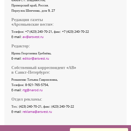
Приморский край
,
Россия
.
Переулок Шевченко
, дом 9, 27
Редакция газеты
«
Арсеньевские вести
»:
Телефон:
+7 (423) 240-70-21
, факс:
+7 (423) 240-70-22
E-mail:
av@arsvest.ru
Редактор:
Ирина Георгиевна Гребнёва,
E-mail:
editor@arsvest.ru
Собственный корреспондент «АВ»
в Санкт-Петербурге:
Романенко Татьяна Гаврииловна,
Телефон: 8-921-765-5754,
E-mail:
rtg@narod.ru
Отдел рекламы:
Тел.: (423) 240-70-21, факс: (423) 240-70-22
E-mail:
reklama@arsvest.ru