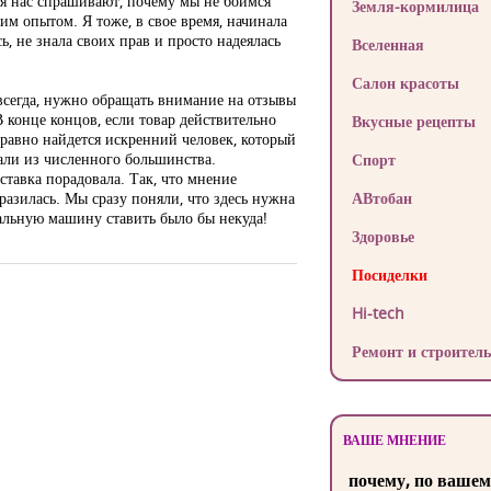
ья нас спрашивают, почему мы не боимся
Земля-кормилица
им опытом. Я тоже, в свое время, начинала
ь, не знала своих прав и просто надеялась
Вселенная
Салон красоты
 всегда, нужно обращать внимание на отзывы
 конце концов, если товар действительно
Вкусные рецепты
 равно найдется искренний человек, который
рали из численного большинства.
Спорт
ставка порадовала. Так, что мнение
азилась. Мы сразу поняли, что здесь нужна
АВтобан
ральную машину ставить было бы некуда!
Здоровье
Посиделки
Hi-tech
Ремонт и строитель
ВАШЕ МНЕНИЕ
почему, по вашем