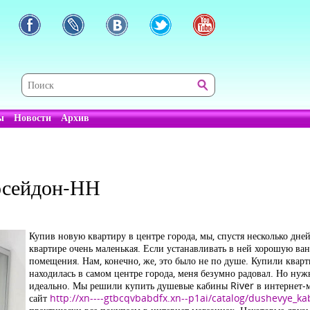
ы
Новости
Архив
осейдон-НН
Купив новую квартиру в центре города, мы, спустя несколько дней
квартире очень маленькая. Если устанавливать в ней хорошую ван
помещения. Нам, конечно, же, это было не по душе. Купили кварт
находилась в самом центре города, меня безумно радовал. Но нуж
идеально. Мы решили купить душевые кабины River в интернет-м
сайт
http://xn----gtbcqvbabdfx.xn--p1ai/catalog/dushevye_ka