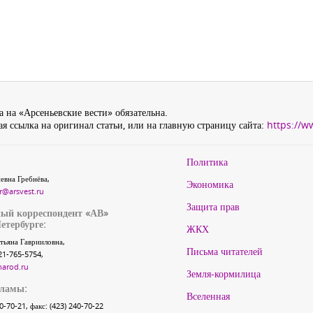
 на «Арсеньевские вести» обязательна.
я ссылка на оригинал статьи, или на главную страницу сайта:
https://w
Политика
евна Гребнёва,
Экономика
r@arsvest.ru
Защита прав
ый корреспондент «АВ»
етербурге:
ЖКХ
тьяна Гаврииловна,
Письма читателей
21-765-5754,
narod.ru
Земля-кормилица
кламы:
Вселенная
40-70-21, факс: (423) 240-70-22