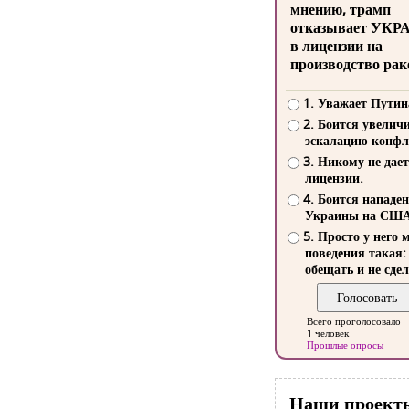
мнению, трамп
отказывает УКР
в лицензии на
производство рак
1. Уважает Путин
2. Боится увелич
эскалацию конфл
3. Никому не дает
лицензии.
4. Боится нападе
Украины на СШ
5. Просто у него 
поведения такая:
обещать и не сдел
Всего проголосовало
1 человек
Прошлые опросы
Наши проект