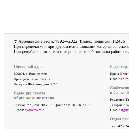
© Арсеньевские вести, 1992—2022. Индекс подписки: П2436
При перепечатке и при другом использовании материалов, ссылка
При републикации в сети интернет так же обязательна работающа
Почтовый адрес:
Редактор:
690091
, г.
Владивосток
,
Ирина Георги
Приморский край
,
Россия
.
E-mail:
edito
Переулок Шевченко
, дом 9, 27
Собственн
в Санкт-П
Редакция газеты
«
Арсеньевские вести
»:
Романенко Та
Телефон:
+7 (423) 240-70-21
, факс:
+7 (423) 240-70-22
Телефон: 8-9
E-mail:
av@arsvest.ru
E-mail:
rtg@
Отдел ре
Тел.: (423) 2