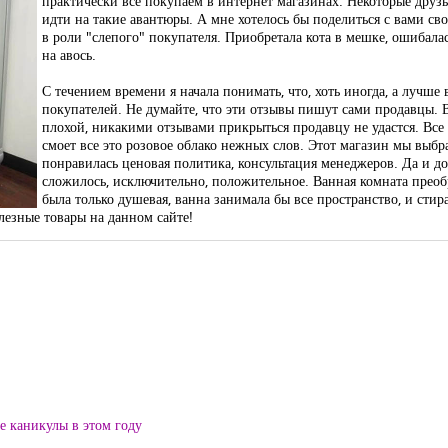
практически все покупаем в интернет магазинах. Некоторые друз
идти на такие авантюры. А мне хотелось бы поделиться с вами сво
в роли "слепого" покупателя. Приобретала кота в мешке, ошибалас
на авось.
С течением времени я начала понимать, что, хоть иногда, а лучше
покупателей. Не думайте, что эти отзывы пишут сами продавцы. В
плохой, никакими отзывами прикрыться продавцу не удастся. Все
смоет все это розовое облако нежных слов. Этот магазин мы выб
понравилась ценовая политика, консультация менеджеров. Да и до
сложилось, исключительно, положительное. Ванная комната преобр
была только душевая, ванна занимала бы все пространство, и сти
олезные товары на данном сайте!
ие каникулы в этом году