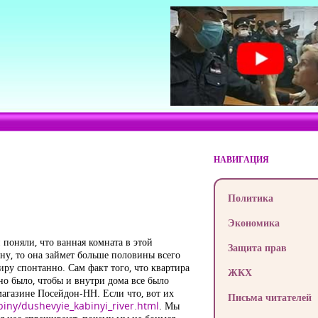
НАВИГАЦИЯ
Политика
Экономика
 поняли, что ванная комната в этой
Защита прав
ну, то она займет больше половины всего
иру спонтанно. Сам факт того, что квартира
ЖКХ
но было, чтобы и внутри дома все было
агазине Посейдон-НН. Если что, вот их
Письма читателей
biny/dushevyie_kabinyi_river.html
. Мы