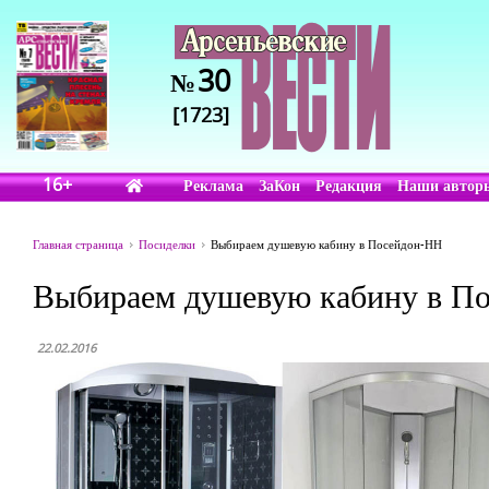
30
№
[1723]
16+
Реклама
ЗаКон
Редакция
Наши автор
Главная страница
Посиделки
Выбираем душевую кабину в Посейдон-НН
Выбираем душевую кабину в П
22.02.2016