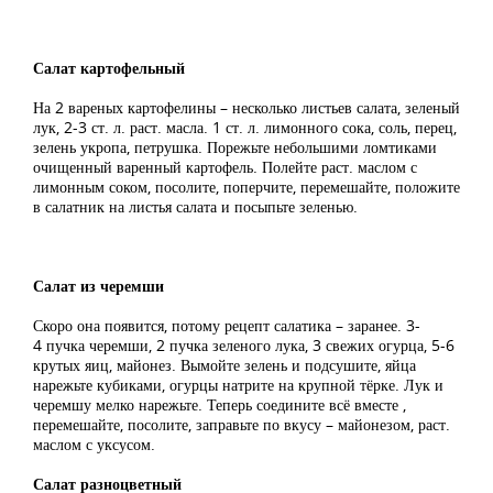
Салат картофельный
На 2 вареных картофелины – несколько листьев салата, зеленый
лук, 2-3 ст. л. раст. масла. 1 ст. л. лимонного сока, соль, перец,
зелень укропа, петрушка. Порежьте небольшими ломтиками
очищенный варенный картофель. Полейте раст. маслом с
лимонным соком, посолите, поперчите, перемешайте, положите
в салатник на листья салата и посыпьте зеленью.
Салат из черемши
Скоро она появится, потому рецепт салатика – заранее. 3-
4 пучка черемши, 2 пучка зеленого лука, 3 свежих огурца, 5-6
крутых яиц, майонез. Вымойте зелень и подсушите, яйца
нарежьте кубиками, огурцы натрите на крупной тёрке. Лук и
черемшу мелко нарежьте. Теперь соедините всё вместе ,
перемешайте, посолите, заправьте по вкусу – майонезом, раст.
маслом с уксусом.
Салат разноцветный