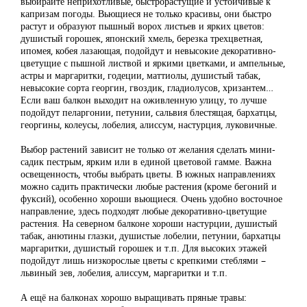
выбирайте неприхотливые, быстрорастущие и устойчивые к
капризам погоды. Вьющиеся не только красивы, они быстро
растут и образуют пышный ворох листьев и ярких цветов:
душистый горошек, японский хмель, березка трехцветная,
ипомея, кобея лазающая, подойдут и невысокие декоративно-
цветущие с пышной листвой и яркими цветками, и ампельные,
астры и маргаритки, годеции, маттиолы, душистый табак,
невысокие сорта георгин, гвоздик, гладиолусов, хризантем…
Если ваш балкон выходит на оживленную улицу, то лучше
подойдут пеларгонии, петунии, сальвия блестящая, бархатцы,
георгины, колеусы, лобелия, алиссум, настурция, луковичные.
Выбор растений зависит не только от желания сделать мини-
садик пестрым, ярким или в единой цветовой гамме. Важна
освещенность, чтобы выбрать цветы. В южных направлениях
можно садить практически любые растения (кроме бегоний и
фуксий), особенно хороши вьющиеся. Очень удобно восточное
направление, здесь подходят любые декоративно-цветущие
растения. На северном балконе хороши настурции, душистый
табак, анютины глазки, душистые лобелии, петунии, бархатцы
маргаритки, душистый горошек и т.п. Для высоких этажей
подойдут лишь низкорослые цветы с крепкими стеблями –
львиный зев, лобелия, алиссум, маргаритки и т.п.
А ещё на балконах хорошо выращивать пряные травы: