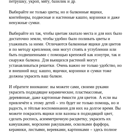
петрушку, укроп, мяту, базилик и др.
Выбирайте не только цветы, но и балконные ящики,
контейнеры, подвесные и настенные кашпо, корзинки и даже
ненужные сумки.
Выбирайте их так, чтобы цветам хватало места и для них было
достаточно земли, чтобы удобно было поливать цветы и
ухаживать за ними. Отличаются балконные ящики для цветов
и по методу крепления, они могут стоять в углублении или
быть подвешенными с помощью крепежей как изнутри, так и
снаружи балкона. Для вьющихся растений могут
устанавливаться решетки. Очень важно не только удобство, но
и внешний вид: кашпо, ящички, корзинки и сумки тоже
должны украсить ваш балкон.
И обратите внимание: вы можете сами, своими руками
украсить подходящие керамические, пластмассовые,
деревянные, даже картонные ёмкости для цветов. А если вы
привлечёте к этому детей – это будет не только помощь, но и
радость, и тёплые воспоминания для них на долгое время. Вы
можете покрасить ящики или вазоны в подходящий цвет,
сделать роспись, асимметричную расцветку, украсить их
камушками, морскими ракушками, осколками фарфора,
керамики, листьями, веревками, картинками – здесь полное