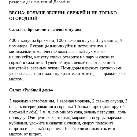
раздолье для фантазии! Дерзайте!
ВЕСНА: БОЛЬШЕ ЗЕЛЕНИ! СВЕЖЕЙ И НЕ ТОЛЬКО
ОГОРОДНОЙ
Салат из брокколи с зеленым луком
400 г капусты брокколи, 100 г зеленого лука, 3 луковицы, 4
помидора. Луковицы нашинкуйте и потушите лук в
минимальном количестве воды. Зеленый лук мелко
нашинкуйте, капусту слегка отварите на пару и сложите
горкой в салатник. Тушёный лук смешайте с отваренной
капустой и зеленым луком. Помидоры нарежьте кружочками,
украсьте салат по нижнему краю, если хотите, – заправьте раст.
маслом.
Салат «Рыбный день»
3 вареных картофелины, 1 вареная морковь, 2 свежих огурца, 3
ст. л. консервированного горошка 1 банка шпрот (или другой
похожей рыбы), 1 ч. л. лимонного сока, зелень петрушки, соль
по вкусу. Очищенные картофель, морковь и огурцы нарежьте
кубиками, уложите в салатник слоями, сверху положите
шпроты и зеленый горошек. Полейте лимонным соком и
маслом от шпрот.