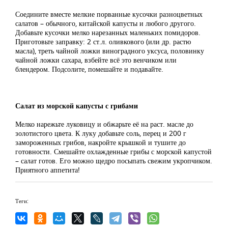
Соедините вместе мелкие порванные кусочки разноцветных
салатов – обычного, китайской капусты и любого другого.
Добавьте кусочки мелко нарезанных маленьких помидоров.
Приготовьте заправку: 2 ст.л. оливкового (или др. растю
масла), треть чайной ложки виноградного уксуса, половинку
чайной ложки сахара, взбейте всё это венчиком или
блендером. Подсолите, помешайте и подавайте.
Салат из морской капусты с грибами
Мелко нарежьте луковицу и обжарьте её на раст. масле до
золотистого цвета. К луку добавьте соль, перец и 200 г
замороженных грибов, накройте крышкой и тушите до
готовности. Смешайте охлажденные грибы с морской капустой
– салат готов. Его можно щедро посыпать свежим укропчиком.
Приятного аппетита!
Теги: