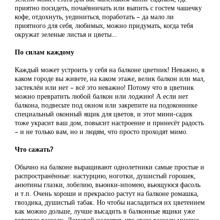
приятно посидеть, почаёвничать или выпить с гостем чашечку
кофе, отдохнуть, уединиться, поработать – да мало ли
приятного для себя, любимых, можно придумать, когда тебя
окружат зеленые листья и цветы…
По силам каждому
Каждый может устроить у себя на балконе цветник! Неважно, в
каком городе вы живете, на каком этаже, велик балкон или мал,
застеклён или нет – всё это неважно! Потому что в цветник
можно превратить любой балкон или лоджию! А если нет
балкона, подвесьте под окном или закрепите на подоконнике
специальный оконный ящик для цветов, и этот мини-садик
тоже украсит ваш дом, повысит настроение и принесёт радость
– и не только вам, но и людям, что просто проходят мимо.
Что сажать?
Обычно на балконе выращивают однолетники самые простые и
распространённые: настурцию, ноготки, душистый горошек,
анютины глазки, лобелию, вьюнки-ипомею, вьющуюся фасоль
и т.п. Очень хороши и прекрасно растут на балконе ромашка,
гвоздика, душистый табак. Но чтобы насладиться их цветением
как можно дольше, лучше высадить в балконные ящики уже
готовую рассаду. Домовой надеется, что свою рассаду многие