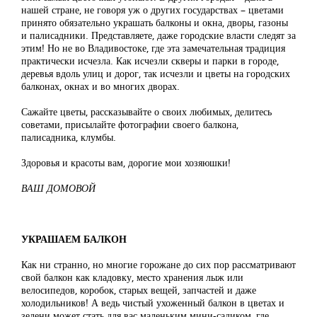
нашей стране, не говоря уж о других государствах – цветами
принято обязательно украшать балконы и окна, дворы, газоны
и палисадники. Представляете, даже городские власти следят за
этим! Но не во Владивостоке, где эта замечательная традиция
практически исчезла. Как исчезли скверы и парки в городе,
деревья вдоль улиц и дорог, так исчезли и цветы на городских
балконах, окнах и во многих дворах.
Сажайте цветы, рассказывайте о своих любимых, делитесь
советами, присылайте фотографии своего балкона,
палисадника, клумбы.
Здоровья и красоты вам, дорогие мои хозяюшки!
ВАШ ДОМОВОЙ
УКРАШАЕМ БАЛКОН
Как ни странно, но многие горожане до сих пор рассматривают
свой балкон как кладовку, место хранения лыж или
велосипедов, коробок, старых вещей, запчастей и даже
холодильников! А ведь чистый ухоженный балкон в цветах и
зелени может стать для вас маленьким мини-садиком, где