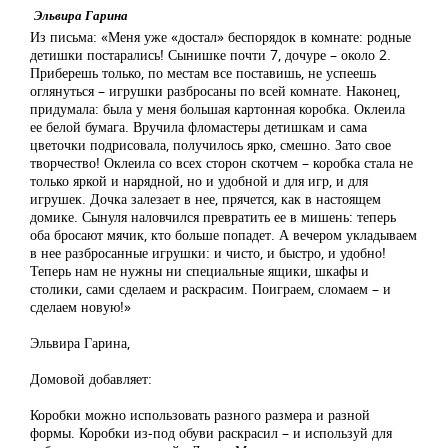
Эльвира Гарина
Из письма: «Меня уже «достал» беспорядок в комнате: родные
детишки постарались! Сынишке почти 7, дочуре – около 2.
Приберешь только, по местам все поставишь, не успеешь
оглянуться – игрушки разбросаны по всей комнате. Наконец,
придумала: была у меня большая картонная коробка. Оклеила
ее белой бумага. Вручила фломастеры детишкам и сама
цветочки подрисовала, получилось ярко, смешно. Зато свое
творчество! Оклеила со всех сторон скотчем – коробка стала не
только яркой и нарядной, но и удобной и для игр, и для
игрушек. Дочка залезает в нее, прячется, как в настоящем
домике. Сынуля наловчился превратить ее в мишень: теперь
оба бросают мячик, кто больше попадет. А вечером укладываем
в нее разбросанные игрушки: и чисто, и быстро, и удобно!
Теперь нам не нужны ни специальные ящики, шкафы и
столики, сами сделаем и раскрасим. Поиграем, сломаем – и
сделаем новую!»
Эльвира Гарина,
Домовой добавляет:
Коробки можно использовать разного размера и разной
формы. Коробки из-под обуви раскрасил – и используй для