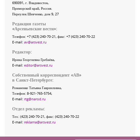
690091
, г.
Владивосток
,
Приморский край
,
Россия
.
Переулок Шевченко
, дом 9, 27
Редакция газеты
«
Арсеньевские вести
»:
Телефон:
+7 (423) 240-70-21
, факс:
+7 (423) 240-70-22
E-mail:
av@arsvest.ru
Редактор:
Ирина Георгиевна Гребнёва,
E-mail:
editor@arsvest.ru
Собственный корреспондент «АВ»
в Санкт-Петербурге:
Романенко Татьяна Гаврииловна,
Телефон: 8-921-765-5754,
E-mail:
rtg@narod.ru
Отдел рекламы:
Тел.: (423) 240-70-21, факс: (423) 240-70-22
E-mail:
reklama@arsvest.ru