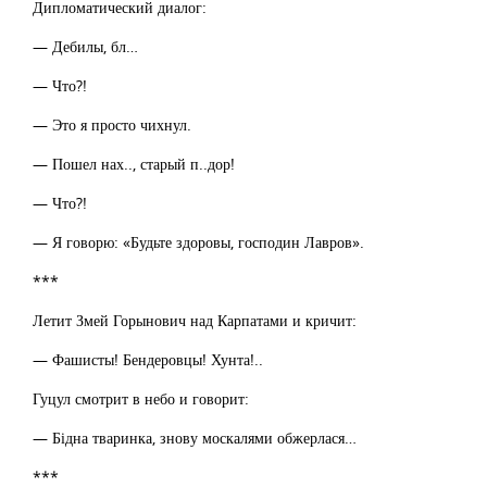
Дипломатический диалог:
— Дебилы, бл…
— Что?!
— Это я просто чихнул.
— Пошел нах.., старый п..дор!
— Что?!
— Я говорю: «Будьте здоровы, господин Лавров».
***
Летит Змей Горынович над Карпатами и кричит:
— Фашисты! Бендеровцы! Хунта!..
Гуцул смотрит в небо и говорит:
— Бідна тваринка, знову москалями обжерлася…
***