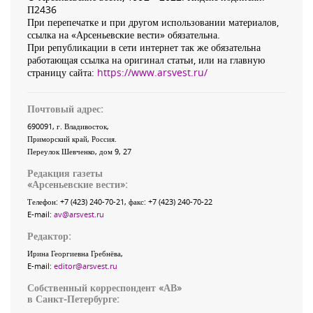
П2436
При перепечатке и при другом использовании материалов,
ссылка на «Арсеньевские вести» обязательна.
При републикации в сети интернет так же обязательна
работающая ссылка на оригинал статьи, или на главную
страницу сайта:
https://www.arsvest.ru/
Почтовый адрес:
690091
, г.
Владивосток
,
Приморский край
,
Россия
.
Переулок Шевченко
, дом 9, 27
Редакция газеты
«
Арсеньевские вести
»:
Телефон:
+7 (423) 240-70-21
, факс:
+7 (423) 240-70-22
E-mail:
av@arsvest.ru
Редактор:
Ирина Георгиевна Гребнёва,
E-mail:
editor@arsvest.ru
Собственный корреспондент «АВ»
в Санкт-Петербурге: