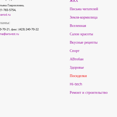
ЖКХ
тьяна Гаврииловна,
Письма читателей
21-765-5754,
narod.ru
Земля-кормилица
кламы:
Вселенная
40-70-21, факс: (423) 240-70-22
Салон красоты
ma@arsvest.ru
Вкусные рецепты
Спорт
АВтобан
Здоровье
Посиделки
Hi-tech
Ремонт и строительство