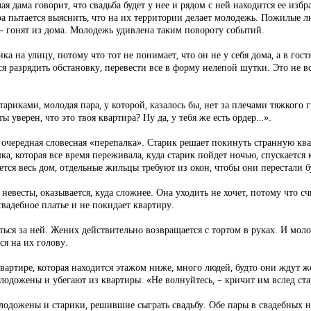
ая дама говорит, что свадьба будет у нее и рядом с ней находится ее из
ра пытается выяснить, что на их территории делает молодежь. Пожилые 
т – гонят из дома. Молодежь удивлена таким повороту событий.
ика на улицу, потому что тот не понимает, что он не у себя дома, а в го
ся разрядить обстановку, перевести все в форму нелепой шутки. Это не вс
ариками, молодая пара, у которой, казалось бы, нет за плечами тяжкого
ы уверен, что это твоя квартира? Ну да, у тебя же есть ордер…».
очередная словесная «перепалка». Старик решает покинуть странную ква
а, которая все время переживала, куда старик пойдет ночью, спускается 
ется весь дом, отдельные жильцы требуют из окон, чтобы они перестали б
невесты, оказывается, куда сложнее. Она уходить не хочет, потому что счи
адебное платье и не покидает квартиру.
ться за ней. Жених действительно возвращается с тортом в руках. И мол
ся на их голову.
квартире, которая находится этажом ниже, много людей, будто они ждут 
лодожены и убегают из квартиры. «Не волнуйтесь, – кричит им вслед ста
олодожены и старики, решившие сыграть свадьбу. Обе пары в свадебных н