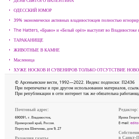
ДЕНЬ СВЯТОГО ВАЛЕНТИНА
ОДЕССКИЙ ЮМОР
39% экономически активных владивостокцев полностью игнорир
The Hatters, «Браво» и «Белый орёл» выступят во Владивостоке
ТАРАКАНИЩЕ
ЖИВОТНЫЕ В КАМНЕ
Масленица
ХУЖЕ НОСКОВ И СУВЕНИРОВ ТОЛЬКО ОТСУТСТВИЕ НОВ
© Арсеньевские вести, 1992—2022. Индекс подписки: П2436
При перепечатке и при другом использовании материалов, ссылка
При републикации в сети интернет так же обязательна работающа
Почтовый адрес:
Редактор:
690091
, г.
Владивосток
,
Ирина Георги
Приморский край
,
Россия
.
E-mail:
edito
Переулок Шевченко
, дом 9, 27
Собственн
в Санкт-П
Редакция газеты