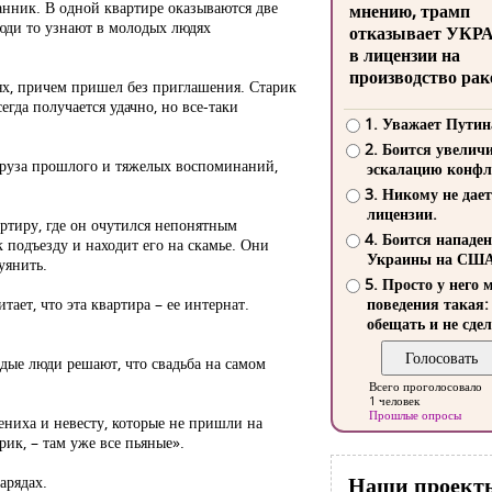
бранник. В одной квартире оказываются две
мнению, трамп
люди то узнают в молодых людях
отказывает УКР
в лицензии на
производство рак
стях, причем пришел без приглашения. Старик
егда получается удачно, но все-таки
1. Уважает Путин
2. Боится увелич
 груза прошлого и тяжелых воспоминаний,
эскалацию конфл
3. Никому не дает
лицензии.
ртиру, где он очутился непонятным
4. Боится нападе
к подъезду и находит его на скамье. Они
Украины на СШ
уянить.
5. Просто у него 
тает, что эта квартира – ее интернат.
поведения такая:
обещать и не сдел
одые люди решают, что свадьба на самом
Всего проголосовало
1 человек
Прошлые опросы
жениха и невесту, которые не пришли на
рик, – там уже все пьяные».
Наши проект
арядах.