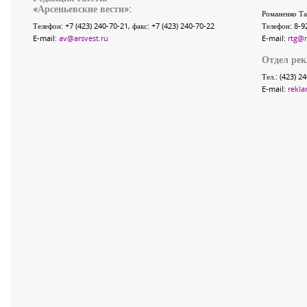
«
Арсеньевские вести
»:
Романенко Та
Телефон:
+7 (423) 240-70-21
, факс:
+7 (423) 240-70-22
Телефон: 8-9
E-mail:
av@arsvest.ru
E-mail:
rtg@
Отдел ре
Тел.: (423) 2
E-mail:
rekla