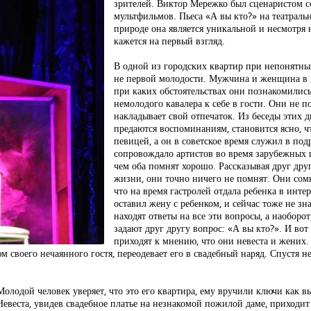
зрителей. Виктор Мережко был сценаристом с
мультфильмов. Пьеса «А вы кто?» на театральн
природе она является уникальной и несмотря 
кажется на первый взгляд.
В одной из городских квартир при непонятных
не первой молодости. Мужчина и женщина в 
при каких обстоятельствах они познакомилис
немолодого кавалера к себе в гости. Они не 
накладывает свой отпечаток. Из беседы этих д
предаются воспоминаниям, становится ясно, ч
певицей, а он в советское время служил в под
сопровождало артистов во время зарубежных г
чем оба помнят хорошо. Рассказывая друг дру
жизни, они точно ничего не помнят. Они сомне
что на время гастролей отдала ребенка в интер
оставил жену с ребенком, и сейчас тоже не зн
находят ответы на все эти вопросы, а наоборо
задают друг другу вопрос: «А вы кто?». И вот 
приходят к мнению, что они невеста и жених.
своего нечаянного гостя, переодевает его в свадебный наряд. Спустя не
олодой человек уверяет, что это его квартира, ему вручили ключи как в
евеста, увидев свадебное платье на незнакомой пожилой даме, приходит 