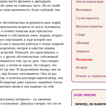
орока шести фильмов и двенадцати
Земля-кормилица
ой сцене не ставилась часто. Но по своей
на свою ироничность, более глубокой, чем
Вселенная
Салон красоты
 обстоятельствах встречаются двое людей,
Вкусные рецепты
преклонном возрасте не могут вспомнить,
ь и почему пожилая леди пригласила
Спорт
помнят и собственных имен: видимо, возраст
вух персонажей, в ходе которой они
АВтобан
то она в прошлом работала в театре оперной
разделении, которое в качестве охраны
Здоровье
астролей. Пожалуй, это единственное, о
гу о других обстоятельствах собственной
Посиделки
ваются в том, где их дети. Она говорит,
нат, а потом не нашла. Он говорит, что
Hi-tech
ает где они. В продолжение беседы, они не
т, еще больше запутываются. Они не раз
Ремонт и строитель
так, в нелепом разговоре коротая вечер, они
 В квартире даже нашлось свадебное платье
которое время и она надевает на себя
ВАШЕ МНЕНИЕ
ыпускнику интерната – на законных
в изумление. Девушка говорит, что это ее
почему, по вашем