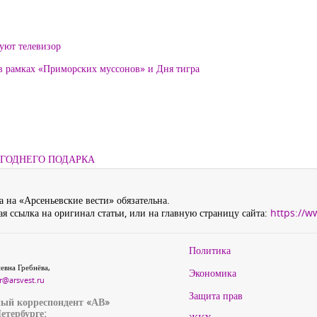
уют телевизор
 в рамках «Приморских муссонов» и Дня тигра
ОГОДНЕГО ПОДАРКА
 на «Арсеньевские вести» обязательна.
я ссылка на оригинал статьи, или на главную страницу сайта:
https://w
Политика
евна Гребнёва,
Экономика
r@arsvest.ru
Защита прав
ый корреспондент «АВ»
етербурге: