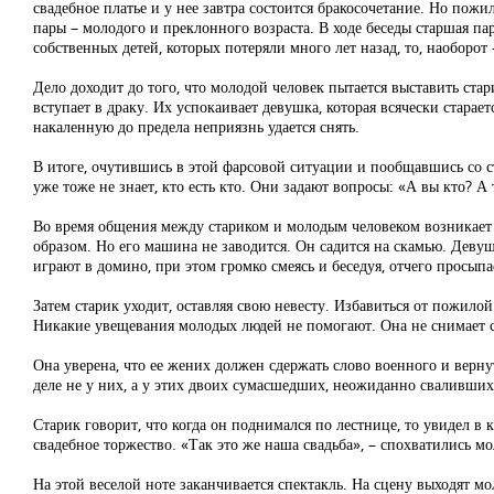
свадебное платье и у нее завтра состоится бракосочетание. Но пожил
пары – молодого и преклонного возраста. В ходе беседы старшая па
собственных детей, которых потеряли много лет назад, то, наоборо
Дело доходит до того, что молодой человек пытается выставить стар
вступает в драку. Их успокаивает девушка, которая всячески старает
накаленную до предела неприязнь удается снять.
В итоге, очутившись в этой фарсовой ситуации и пообщавшись со ст
уже тоже не знает, кто есть кто. Они задают вопросы: «А вы кто? А т
Во время общения между стариком и молодым человеком возникает 
образом. Но его машина не заводится. Он садится на скамью. Девушк
играют в домино, при этом громко смеясь и беседуя, отчего просыпа
Затем старик уходит, оставляя свою невесту. Избавиться от пожилой 
Никакие увещевания молодых людей не помогают. Она не снимает св
Она уверена, что ее жених должен сдержать слово военного и верну
деле не у них, а у этих двоих сумасшедших, неожиданно сваливших
Старик говорит, что когда он поднимался по лестнице, то увидел в 
свадебное торжество. «Так это же наша свадьба», – спохватились мо
На этой веселой ноте заканчивается спектакль. На сцену выходят м