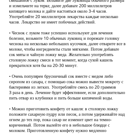
смешанное с луком. Возьмите две луковицы обычного размера
и измельчите на терке, далее добавьте 200 миллилитров
кипящего молока и дайте настояться около 3-4 часов.
Употребляйте 20 миллилитров лекарства каждые несколько
часов. Лекарство не имеет побочных действий.
• Чеснок с луком тоже успешно используют для лечения
болезни, возьмите 10 обычных луковиц и порежьте головку
чеснока на несколько небольших кусочков, далее отварите все в
молоке, чтобы ингредиенты стали мягкими. Потом добавьте
сок мяты и чайную ложку меда. Желательно употреблять
столовую ложку смеси в тот момент, когда сухой кашель
прекратился хотя бы на 20-30 минут.
• Очень популярен брусничный сок вместе с медом либо
сиропом из сахара, с помощью сока можно вывести мокроту с
бактериями из легких. Употребляйте смесь по 20 граммов
3 раза в день. Лечение будет эффективнее, если дополнительно
пить отвар из клубники и пить больше кипяченой воды.
• Можно приготовить конфету от кашля: в столовую ложку
положите сахарную пудру или песок, а потом удерживайте над
огнем до тех пор, пока сахар не изменит цвет на темно-
коричневый. Потом вылейте его в небольшое блюдце с
молоком. Приготовленную конфету нужно медленно