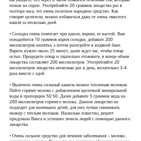
похож на сироп. Употребляйте 20 граммов лекарства раз в
полтора часа, это очень полезное народное средство. Как
говорят целители, можно избавиться даже от очень тяжелого
кашля за несколько дней.
• Солодка очень помогает при кашле, вернее, ее настой. Вам
понадобится 10 граммов корня солодки, добавьте 200
миллилитров кипятка, а потом разогрейте в водяной бане.
Варить нужно около 25 минут, далее ждут час, чтобы отвар
остыл. Процедите отвар и тщательно отожмите, в конце объем
лекарства составляет 200 миллилитров. Употребляйте 20
миллилитров лекарства несколько раз в день, желательно 3-4
раза вместе с едой.
• Вылечить очень сильный кашель можно топленым молоком.
Пейте горячее молоко с добавлением щелочной минеральной
воды в пропорции 50:50. Далее добавьте 5 граммов меда на
200 миллилитров горячего молока. Данное лекарство не
подходит для маленьких детей, для них лучше смешивать
инжир с теплым молоком. Насколько известно, рецепт
придумала Ванга и успешно лечила людей с помощью данного
лекарства.
• Очень сильное средство для лечения заболевания – молоко,