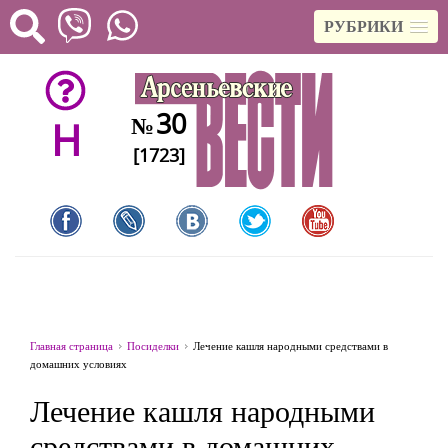
РУБРИКИ
30
№
H
[1723]
Главная страница
Посиделки
Лечение кашля народными средствами в
домашних условиях
Лечение кашля народными
средствами в домашних