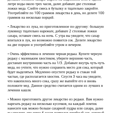
литре воды около трех часов, далее добавьте две столовые
ложки меда. Слейте смесь в бутылку и тщательно закройте.
Употребляйте по 100 граммов лекарства в день, но делите 100
граммов на несколько порций.
• Лекарство из лука, но приготовленное по-другому: большую
луковицу тщательно нарежьте, добавьте 2 столовые ложки
сахара, оставьте смесь на ночь. С утра вы увидите, что сахар
впитался в лук, но возможно появится сок. Делите лекарство
на две порции и употребляйте утром и вечером.
• Очень эффективна в лечении черная редька. Купите черную
редьку с маленьким хвостиком, уберите верхнюю часть,
достаньте внутреннюю часть на 1/3. Добавьте внутрь чуть-чуть
меда, но учтите, что нужно сохранить место для сока, который
будет выделяться. Медленно опустите редьку в стакан той
частью, где располагается хвостик. Спустя 3 часа вы увидите,
что накопилось много сока, сразу же выпейте его и вновь
положите мед. Данное средство считается одним из лучших в
лечении кашля.
• Можно приготовить другое лекарство из редьки. Вам нужно
нарезать редьку на несколько кусочков, на каждый ломтик
нанесите как можно больше сахарной пудры или сахара, далее
вы увидите, что через 6 часов появился лечебный сок, который