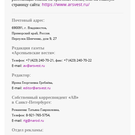
страницу сайта:
https://www.arsvest.ru/
Почтовый адрес:
690091
, г.
Владивосток
,
Приморский край
,
Россия
.
Переулок Шевченко
, дом 9, 27
Редакция газеты
«
Арсеньевские вести
»:
Телефон:
+7 (423) 240-70-21
, факс:
+7 (423) 240-70-22
E-mail:
av@arsvest.ru
Редактор:
Ирина Георгиевна Гребнёва,
E-mail:
editor@arsvest.ru
Собственный корреспондент «АВ»
в Санкт-Петербурге:
Романенко Татьяна Гаврииловна,
Телефон: 8-921-765-5754,
E-mail:
rtg@narod.ru
Отдел рекламы: