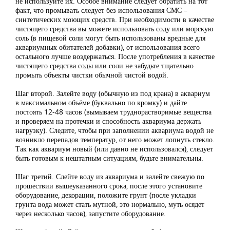
не используйте их. Особое внимание следует обратить на тот
факт, что промывать следует без использования СМС –
синтетических моющих средств. При необходимости в качестве
чистящего средства вы можете использовать соду или морскую
соль (в пищевой соли могут быть использованы вредные для
аквариумных обитателей добавки), от использования всего
остального лучше воздержаться. После употребления в качестве
чистящего средства соды или соли не забудьте тщательно
промыть объекты чистки обычной чистой водой.
Шаг второй. Залейте воду (обычную из под крана) в аквариум
в максимальном объёме (буквально по кромку) и дайте
постоять 12-48 часов (вымываем труднорастворимые вещества
и проверяем на протечки и способность аквариума держать
нагрузку). Следите, чтобы при заполнении аквариума водой не
возникло перепадов температур, от него может лопнуть стекло.
Так как аквариум новый (или давно не использовался), следует
быть готовым к нештатным ситуациям, будьте внимательны.
Шаг третий. Слейте воду из аквариума и залейте свежую по
прошествии вышеуказанного срока, после этого установите
оборудование, декорации, положите грунт (после укладки
грунта вода может стать мутной, это нормально, муть осядет
через несколько часов), запустите оборудование.