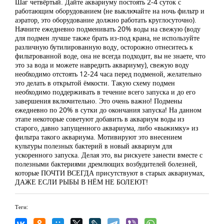
Шаг четвёртый. Дайте аквариуму постоять 2-4 суток с
работающим оборудованием (не выключайте на ночь фильтр и
аэратор, это оборудование должно работать круглосуточно).
Начните ежедневно подменивать 20% воды на свежую (воду
для подмен лучше также брать из-под крана, не используйте
различную бутилированную воду, осторожно отнеситесь к
фильтрованной воде, она не всегда подходит, вы не знаете, что
это за вода и можете навредить аквариуму), свежую воду
необходимо отстоять 12-24 часа перед подменой, желательно
это делать в открытой ёмкости. Такую схему подмен
необходимо поддерживать в течение всего запуска и до его
завершения включительно. Это очень важно! Подмены
ежедневно по 20% в сутки до окончания запуска! На данном
этапе некоторые советуют добавить в аквариум воды из
старого, давно запущенного аквариума, либо «выжимку» из
фильтра такого аквариума. Мотивируют это внесением
культуры полезных бактерий в новый аквариум для
ускоренного запуска. Делая это, вы рискуете занести вместе с
полезными бактериями дремлющих возбудителей болезней,
которые ПОЧТИ ВСЕГДА присутствуют в старых аквариумах,
ДАЖЕ ЕСЛИ РЫБЫ В НЁМ НЕ БОЛЕЮТ!
Теги: