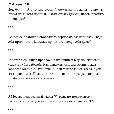
Редакция "АВ"
Нет, блин... Это только русский может занять деньги у друга,
чтобы их вместе пропить. Затем отдать деньги, чтобы пропить
их ещё раз!
***
Основное правило новогоднего корпоратива: напилась - веди
себя прилично. Напилась прилично - веди себя домой.
***
Сенатор Чернышев предложил женщинам в целях экономии
красить губы свёклой. Как однажды сказала французская
королева Мария Антуанетта: «Если у народа нет хлеба, пусть
ест пирожные». Правда, в отличие от сенатора, дальнейшая
судьба королевы не сложилась...
***
В Москве неизвестный украл $1 млн. по поддельному
паспорту и, пока убегал от полиции, стал богаче на 20%.
***