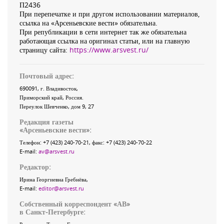
П2436
При перепечатке и при другом использовании материалов,
ссылка на «Арсеньевские вести» обязательна.
При републикации в сети интернет так же обязательна
работающая ссылка на оригинал статьи, или на главную
страницу сайта:
https://www.arsvest.ru/
Почтовый адрес:
690091
, г.
Владивосток
,
Приморский край
,
Россия
.
Переулок Шевченко
, дом 9, 27
Редакция газеты
«
Арсеньевские вести
»:
Телефон:
+7 (423) 240-70-21
, факс:
+7 (423) 240-70-22
E-mail:
av@arsvest.ru
Редактор:
Ирина Георгиевна Гребнёва,
E-mail:
editor@arsvest.ru
Собственный корреспондент «АВ»
в Санкт-Петербурге: