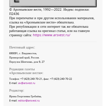
© Арсеньевские вести, 1992—2022. Индекс подписки:
П2436
При перепечатке и при другом использовании материалов,
ссылка на «Арсеньевские вести» обязательна.
При републикации в сети интернет так же обязательна
работающая ссылка на оригинал статьи, или на главную
страницу сайта:
https://www.arsvest.ru/
Почтовый адрес:
690091
, г.
Владивосток
,
Приморский край
,
Россия
.
Переулок Шевченко
, дом 9, 27
Редакция газеты
«
Арсеньевские вести
»:
Телефон:
+7 (423) 240-70-21
, факс:
+7 (423) 240-70-22
E-mail:
av@arsvest.ru
Редактор:
Ирина Георгиевна Гребнёва,
E-mail:
editor@arsvest.ru