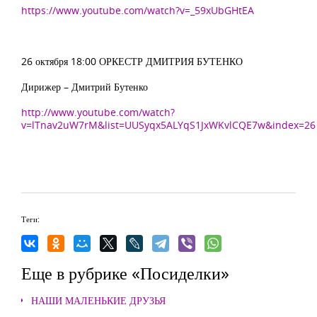
https://www.youtube.com/watch?v=_59xUbGHtEA
26 октября 18:00 ОРКЕСТР ДМИТРИЯ БУТЕНКО
Дирижер – Дмитрий Бутенко
http://www.youtube.com/watch?
v=lTnav2uW7rM&list=UUSyqx5ALYqS1JxWKvlCQE7w&index=26
Теги:
Еще в рубрике «Посиделки»
НАШИ МАЛЕНЬКИЕ ДРУЗЬЯ