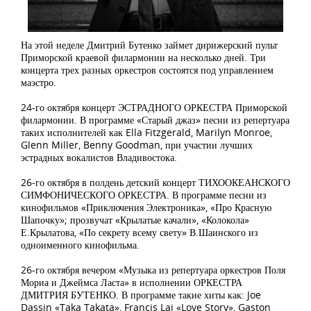
На этой неделе Дмитрий Бутенко займет дирижерский пульт
Приморской краевой филармонии на несколько дней. Три
концерта трех разных оркестров состоятся под управлением
маэстро.
24-го октября концерт ЭСТРАДНОГО ОРКЕСТРА Приморской
филармонии. В программе «Старый джаз» песни из репертуара
таких исполнителей как Ella Fitzgerald, Marilyn Monroe,
Glenn Miller, Benny Goodman, при участии лучших
эстрадных вокалистов Владивостока.
26-го октября в полдень детский концерт ТИХООКЕАНСКОГО
СИМФОНИЧЕСКОГО ОРКЕСТРА. В программе песни из
кинофильмов «Приключения Электроника», «Про Красную
Шапочку»; прозвучат «Крылатые качали», «Колокола»
Е.Крылатова, «По секрету всему свету» В.Шаинского из
одноименного кинофильма.
26-го октября вечером «Музыка из репертуара оркестров Поля
Мориа и Джеймса Ласта» в исполнении ОРКЕСТРА
ДМИТРИЯ БУТЕНКО. В программе такие хиты как: Joe
Dassin «Taka Takata», Francis Lai «Love Story», Gaston