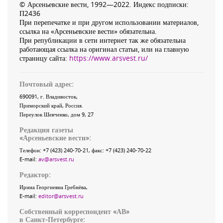
© Арсеньевские вести, 1992—2022. Индекс подписки:
П2436
При перепечатке и при другом использовании материалов,
ссылка на «Арсеньевские вести» обязательна.
При републикации в сети интернет так же обязательна
работающая ссылка на оригинал статьи, или на главную
страницу сайта:
https://www.arsvest.ru/
Почтовый адрес:
690091
, г.
Владивосток
,
Приморский край
,
Россия
.
Переулок Шевченко
, дом 9, 27
Редакция газеты
«
Арсеньевские вести
»:
Телефон:
+7 (423) 240-70-21
, факс:
+7 (423) 240-70-22
E-mail:
av@arsvest.ru
Редактор:
Ирина Георгиевна Гребнёва,
E-mail:
editor@arsvest.ru
Собственный корреспондент «АВ»
в Санкт-Петербурге: