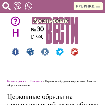
РУБРИКИ
30
№
H
[1723]
Главная страница
Посиделки
Церковные обряды на нецерковных объектах
общего пользования
Церковные обряды на
нецерковных объектах общего