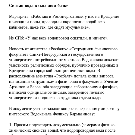
Святая вода в смывном бачке
Маргарита: «Работаю в Рос-энергоатоме, у нас на Крещение
приходили попы, проводили окропление водой всех
кабинетов, даже тех, где сидят мусульмане».
Из СПб: «У нас весь водопровод освятили, и ничего».
Новость от агентства «Росбалт»: «Сотрудники физического
факультета Санкт-Петербургского государственного
университета потребовали от местного Водоканала доказать
уместность религиозных обрядов, публично проведенных в
Крещение на городской станции очистки воды. В
распоряжение агентства «Росбалт» попала копия запроса,
написанная сотрудниками физического факультета. Ученые
Архипов и Белов, оба заведующие лабораториями физфака,
написали официальное письмо, заверенное печатью
университета и подписью сотрудника отдела кадров.
В документе ученые задают вопрос генеральному директору
питерского Водоканала Феликсу Кармазинову:
1. Просим подтвердить документально (замерами физико-
химических свойств воды), что водопроводная вода после