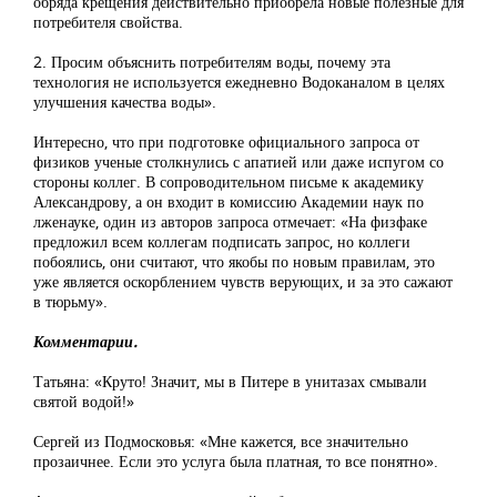
обряда крещения действительно приобрела новые полезные для
потребителя свойства.
2. Просим объяснить потребителям воды, почему эта
технология не используется ежедневно Водоканалом в целях
улучшения качества воды».
Интересно, что при подготовке официального запроса от
физиков ученые столкнулись с апатией или даже испугом со
стороны коллег. В сопроводительном письме к академику
Александрову, а он входит в комиссию Академии наук по
лженауке, один из авторов запроса отмечает: «На физфаке
предложил всем коллегам подписать запрос, но коллеги
побоялись, они считают, что якобы по новым правилам, это
уже является оскорблением чувств верующих, и за это сажают
в тюрьму».
Комментарии.
Татьяна: «Круто! Значит, мы в Питере в унитазах смывали
святой водой!»
Сергей из Подмосковья: «Мне кажется, все значительно
прозаичнее. Если это услуга была платная, то все понятно».