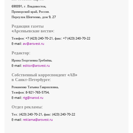
690091
, г.
Владивосток
,
Приморский край
,
Россия
.
Переулок Шевченко
, дом 9, 27
Редакция газеты
«
Арсеньевские вести
»:
Телефон:
+7 (423) 240-70-21
, факс:
+7 (423) 240-70-22
E-mail:
av@arsvest.ru
Редактор:
Ирина Георгиевна Гребнёва,
E-mail:
editor@arsvest.ru
Собственный корреспондент «АВ»
в Санкт-Петербурге:
Романенко Татьяна Гаврииловна,
Телефон: 8-921-765-5754,
E-mail:
rtg@narod.ru
Отдел рекламы:
Тел.: (423) 240-70-21, факс: (423) 240-70-22
E-mail:
reklama@arsvest.ru