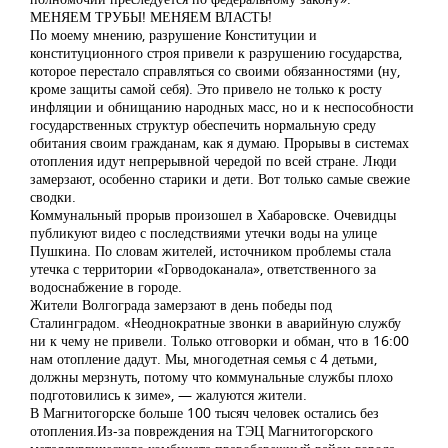
МЕНЯЕМ ТРУБЫ! МЕНЯЕМ ВЛАСТЬ!
По моему мнению, разрушение Конституции и
конституционного строя привели к разрушению государства,
которое перестало справляться со своими обязанностями (ну,
кроме защиты самой себя). Это привело не только к росту
инфляции и обнищанию народных масс, но и к неспособности
государственных структур обеспечить нормальную среду
обитания своим гражданам, как я думаю. Прорывы в системах
отопления идут непрерывной чередой по всей стране. Люди
замерзают, особенно старики и дети. Вот только самые свежие
сводки.
Коммунальный прорыв произошел в Хабаровске. Очевидцы
публикуют видео с последствиями утечки воды на улице
Пушкина. По словам жителей, источником проблемы стала
утечка с территории «Горводоканала», ответственного за
водоснабжение в городе.
Жители Волгограда замерзают в день победы под
Сталинградом. «Неоднократные звонки в аварийную службу
ни к чему не привели. Только отговорки и обман, что в 16:00
нам отопление дадут. Мы, многодетная семья с 4 детьми,
должны мерзнуть, потому что коммунальные службы плохо
подготовились к зиме», — жалуются жители.
В Магнитогорске больше 100 тысяч человек остались без
отопления.Из-за повреждения на ТЭЦ Магнитогорского