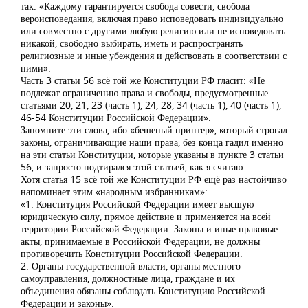
так: «Каждому гарантируется свобода совести, свобода
вероисповедания, включая право исповедовать индивидуально
или совместно с другими любую религию или не исповедовать
никакой, свободно выбирать, иметь и распространять
религиозные и иные убеждения и действовать в соответствии с
ними».
Часть 3 статьи 56 всё той же Конституции РФ гласит: «Не
подлежат ограничению права и свободы, предусмотренные
статьями 20, 21, 23 (часть 1), 24, 28, 34 (часть 1), 40 (часть 1),
46-54 Конституции Российской Федерации».
Запомните эти слова, ибо «бешеный принтер», который строгал
законы, ограничивающие наши права, без конца гадил именно
на эти статьи Конституции, которые указаны в пункте 3 статьи
56, и запросто подтирался этой статьей, как я считаю.
Хотя статья 15 всё той же Конституции РФ ещё раз настойчиво
напоминает этим «народным избранникам»:
«1. Конституция Российской Федерации имеет высшую
юридическую силу, прямое действие и применяется на всей
территории Российской Федерации. Законы и иные правовые
акты, принимаемые в Российской Федерации, не должны
противоречить Конституции Российской Федерации.
2. Органы государственной власти, органы местного
самоуправления, должностные лица, граждане и их
объединения обязаны соблюдать Конституцию Российской
Федерации и законы».