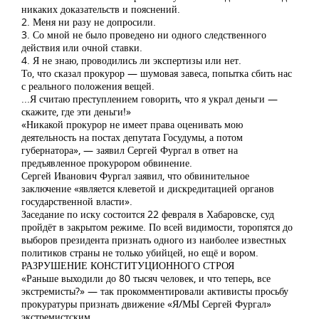
никаких доказательств и пояснений.
2. Меня ни разу не допросили.
3. Со мной не было проведено ни одного следственного
действия или очной ставки.
4. Я не знаю, проводились ли экспертизы или нет.
То, что сказал прокурор — шумовая завеса, попытка сбить нас
с реального положения вещей.
...Я считаю преступлением говорить, что я украл деньги —
скажите, где эти деньги!»
«Никакой прокурор не имеет права оценивать мою
деятельность на постах депутата Госудумы, а потом
губернатора», — заявил Сергей Фургал в ответ на
предъявленное прокурором обвинение.
Сергей Иванович Фургал заявил, что обвинительное
заключение «является клеветой и дискредитацией органов
государственной власти».
Заседание по иску состоится 22 февраля в Хабаровске, суд
пройдёт в закрытом режиме. По всей видимости, торопятся до
выборов президента признать одного из наиболее известных
политиков страны не только убийцей, но ещё и вором.
РАЗРУШЕНИЕ КОНСТИТУЦИОННОГО СТРОЯ
«Раньше выходили до 80 тысяч человек, и что теперь, все
экстремисты?» — так прокомментировали активисты просьбу
прокуратуры признать движение «Я/МЫ Сергей Фургал»
экстремистским.