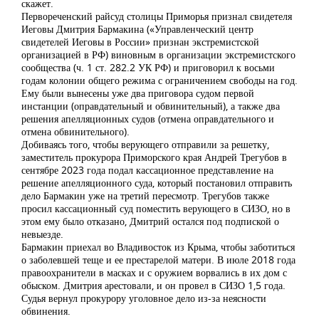
скажет.
Первореченский райсуд столицы Приморья признал свидетеля
Иеговы Дмитрия Бармакина («Управленческий центр
свидетелей Иеговы в России» признан экстремистской
организацией в РФ) виновным в организации экстремистского
сообщества (ч. 1 ст. 282.2 УК РФ) и приговорил к восьми
годам колонии общего режима с ограничением свободы на год.
Ему были вынесены уже два приговора судом первой
инстанции (оправдательный и обвинительный), а также два
решения апелляционных судов (отмена оправдательного и
отмена обвинительного).
Добиваясь того, чтобы верующего отправили за решетку,
заместитель прокурора Приморского края Андрей Трегубов в
сентябре 2023 года подал кассационное представление на
решение апелляционного суда, который постановил отправить
дело Бармакин уже на третий пересмотр. Трегубов также
просил кассационный суд поместить верующего в СИЗО, но в
этом ему было отказано, Дмитрий остался под подпиской о
невыезде.
Бармакин приехал во Владивосток из Крыма, чтобы заботиться
о заболевшей теще и ее престарелой матери. В июле 2018 года
правоохранители в масках и с оружием ворвались в их дом с
обыском. Дмитрия арестовали, и он провел в СИЗО 1,5 года.
Судья вернул прокурору уголовное дело из-за неясности
обвинения.