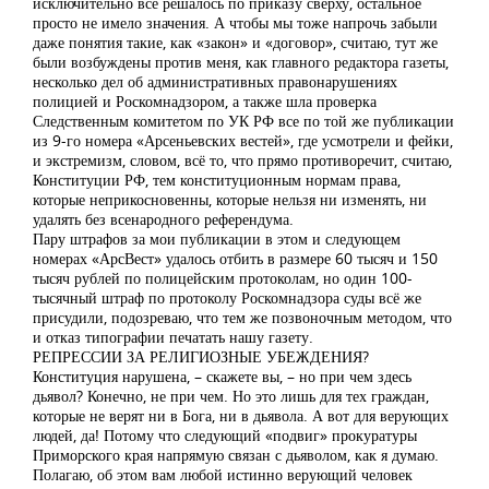
исключительно всё решалось по приказу сверху, остальное
просто не имело значения. А чтобы мы тоже напрочь забыли
даже понятия такие, как «закон» и «договор», считаю, тут же
были возбуждены против меня, как главного редактора газеты,
несколько дел об административных правонарушениях
полицией и Роскомнадзором, а также шла проверка
Следственным комитетом по УК РФ все по той же публикации
из 9-го номера «Арсеньевских вестей», где усмотрели и фейки,
и экстремизм, словом, всё то, что прямо противоречит, считаю,
Конституции РФ, тем конституционным нормам права,
которые неприкосновенны, которые нельзя ни изменять, ни
удалять без всенародного референдума.
Пару штрафов за мои публикации в этом и следующем
номерах «АрсВест» удалось отбить в размере 60 тысяч и 150
тысяч рублей по полицейским протоколам, но один 100-
тысячный штраф по протоколу Роскомнадзора суды всё же
присудили, подозреваю, что тем же позвоночным методом, что
и отказ типографии печатать нашу газету.
РЕПРЕССИИ ЗА РЕЛИГИОЗНЫЕ УБЕЖДЕНИЯ?
Конституция нарушена, – скажете вы, – но при чем здесь
дьявол? Конечно, не при чем. Но это лишь для тех граждан,
которые не верят ни в Бога, ни в дьявола. А вот для верующих
людей, да! Потому что следующий «подвиг» прокуратуры
Приморского края напрямую связан с дьяволом, как я думаю.
Полагаю, об этом вам любой истинно верующий человек