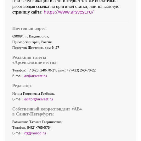
При републикации в сети интернет так же обязательна
работающая ссылка на оригинал статьи, или на главную
страницу сайта:
https://www.arsvest.ru/
Почтовый адрес:
690091
, г.
Владивосток
,
Приморский край
,
Россия
.
Переулок Шевченко
, дом 9, 27
Редакция газеты
«
Арсеньевские вести
»:
Телефон:
+7 (423) 240-70-21
, факс:
+7 (423) 240-70-22
E-mail:
av@arsvest.ru
Редактор:
Ирина Георгиевна Гребнёва,
E-mail:
editor@arsvest.ru
Собственный корреспондент «АВ»
в Санкт-Петербурге:
Романенко Татьяна Гаврииловна,
Телефон: 8-921-765-5754,
E-mail:
rtg@narod.ru