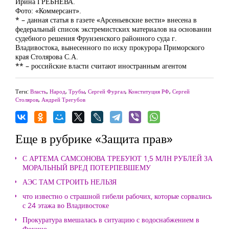
Ирина ГРЕБНЕВА.
Фото: «Коммерсант».
* – данная статья в газете «Арсеньевские вести» внесена в
федеральный список экстремистских материалов на основании
судебного решения Фрунзенского районного суда г.
Владивостока, вынесенного по иску прокурора Приморского
края Столярова С.А.
** – российские власти считают иностранным агентом
Теги:
Власть
,
Народ
,
Трубы
,
Сергей Фургал
,
Конституция РФ
,
Сергей
Столяров
,
Андрей Трегубов
Еще в рубрике «Защита прав»
С АРТЕМА САМСОНОВА ТРЕБУЮТ 1,5 МЛН РУБЛЕЙ ЗА
МОРАЛЬНЫЙ ВРЕД ПОТЕРПЕВШЕМУ
АЭС ТАМ СТРОИТЬ НЕЛЬЗЯ
что известно о страшной гибели рабочих, которые сорвались
с 24 этажа во Владивостоке
Прокуратура вмешалась в ситуацию с водоснабжением в
Фокино