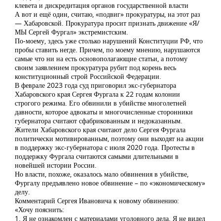
клевета и дискредитация органов государственной власти
А вот и ещё один, считаю, «подвиг» прокуратуры, на этот раз
— Хабаровской. Прокуратура просит признать движение «Я/
МЫ Сергей Фургал» экстремистским.
По-моему, здесь уже столько нарушений Конституции РФ, что
пробы ставить негде. Причем, по моему мнению, нарушаются
самые что ни на есть основополагающие статьи, а потому
своим заявлением прокуратура рубит под корень весь
конституционный строй Российской Федерации.
В феврале 2023 года суд приговорил экс-губернатора
Хабаровского края Сергея Фургала к 22 годам колонии
строгого режима. Его обвинили в убийстве многолетней
давности, которое адвокаты и многочисленные сторонники
губернатора считают сфабрикованным и недоказанным.
Жители Хабаровского края считают дело Сергея Фургала
политически мотивированным, поэтому они выходят на акции
в поддержку экс-губернатора с июля 2020 года. Протесты в
поддержку Фургала считаются самыми длительными в
новейшей истории России.
Но власти, похоже, оказалось мало обвинения в убийстве,
Фургалу предъявлено новое обвинение – по «экономическому»
делу.
Комментарий Сергея Ивановича к новому обвинению:
«Хочу пояснить:
1. Я не ознакомлен с материалами уголовного дела. Я не видел