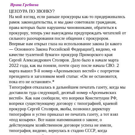
Ирина Гребнева
ЦЕНЗУРА ПО ЗВОНКУ?
На мой взгляд, если раньше прокуроры как-то придерживались
рамок законодательства, и мы даже советовали гражданам,
права которых были нарушены чиновниками, обратиться к
прокурору, теперь уже вынуждены предупреждать читателей от
сильного разочарования после общения с прокурором.
Впервые нам открыл глаза на использование закона (и какого
— Основного Закона Российской Федерации!), видимо, «в
качестве туалетной бумаги» прокурор Приморского края
Сергей Александрович Столяров. Дело было в начале марта
2022 года, как вы поняли, почти сразу после начала СВО. 2
марта вышел 9-й номер «Арсеньевских вестей» с портретом
президента и заголовком моей статьи: «Он не остановится,
пока его не остановят».*
Типография отказалась в дальнейшем печатать газету, когда мы
доставили туда следующий, десятый номер «Арсеньевских
вестей». Как нам сообщили, что вопреки Конституции РФ,
вопреки существующему договору с типографией, краевой
прокурор Сергей Столяров, якобы, позвонил директору
типографии и устно приказал не печатать газету, а тот взял
«под козырек». Все наши напоминания о законе, о
действующем хозяйственном договоре успеха не имели,
типография, видимо, вернулась в стадию СССР, когда