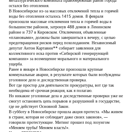
металлургического комбината правобережный район города
остался без отопления.
В Новосибирске из-за массовых отключений тепла и горячей
воды без отопления осталось 1415 домов. 8 февраля
произошли массовые отключения тепла и горячей воды в
большинстве районов, затронув 488 домов в Ленинском
районе и 737 в Кировском. Отключения, объявленные
«плановыми», должны были завершиться к вечеру, с целью
предотвращения рисков перед похолоданием. Независимый
депутат Антон Картавин** собирает заявления для
коллективного иска против «Сибирской генерирующей
компании» за возмещение морального и материального
ущерба.
Ранее в январе в Новосибирске произошли крупные
коммунальные аварии, в результате которых были возбуждены
уголовное дело и доследственная проверка.
Вот где простор для деятельности прокуратуры, вот где так
необходима её срочная реакция, как я полагаю.
Но никакие уголовные дела и доследственные проверки уже не
смогут остановить цепь порывов и разрушений в государстве,
где не действует Основной Закон.
В субботу в Новосибирске прошла акция протеста. «Мы живем
в стране, которая не соблюдает даже своих законов», —
говорили протестующие. Митинг прошел под лозунгом
«Меняем трубы! Меняем власть!».