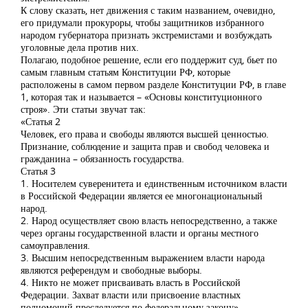
К слову сказать, нет движения с таким названием, очевидно,
его придумали прокуроры, чтобы защитников избранного
народом губернатора признать экстремистами и возбуждать
уголовные дела против них.
Полагаю, подобное решение, если его поддержит суд, бьет по
самым главным статьям Конституции РФ, которые
расположены в самом первом разделе Конституции РФ, в главе
1, которая так и называется – «Основы конституционного
строя». Эти статьи звучат так:
«Статья 2
Человек, его права и свободы являются высшей ценностью.
Признание, соблюдение и защита прав и свобод человека и
гражданина – обязанность государства.
Статья 3
1. Носителем суверенитета и единственным источником власти
в Российской Федерации является ее многонациональный
народ.
2. Народ осуществляет свою власть непосредственно, а также
через органы государственной власти и органы местного
самоуправления.
3. Высшим непосредственным выражением власти народа
являются референдум и свободные выборы.
4. Никто не может присваивать власть в Российской
Федерации. Захват власти или присвоение властных
полномочий преследуется по федеральному закону».