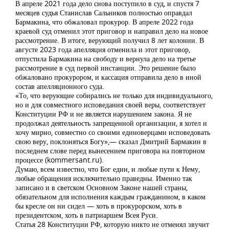
В апреле 2021 года дело снова поступило в суд, и спустя 7
месяцев судья Станислав Сальников полностью оправдал
Бармакина, что обжаловал прокурор. В апреле 2022 года
краевой суд отменил этот приговор и направил дело на новое
рассмотрение. В итоге, верующий получил 8 лет колонии. В
августе 2023 года апелляция отменила и этот приговор,
отпустила Бармакина на свободу и вернула дело на третье
рассмотрение в суд первой инстанции. Это решение было
обжаловано прокурором, и кассация отправила дело в иной
состав апелляционного суда.
«То, что верующие собирались не только для индивидуального,
но и для совместного исповедания своей веры, соответствует
Конституции РФ и не является нарушением закона. Я не
продолжал деятельность запрещенной организации, я хотел и
хочу мирно, совместно со своими единоверцами исповедовать
свою веру, поклоняться Богу»,— сказал Дмитрий Бармакин в
последнем слове перед вынесением приговора на повторном
процессе (kommersant.ru).
Думаю, всем известно, что Бог един, и любые пути к Нему,
любые обращения исключительно праведны. Именно так
записано и в светском Основном Законе нашей страны,
обязательном для исполнения каждым гражданином, в каком
бы кресле он ни сидел — хоть в прокурорском, хоть в
президентском, хоть в патриаршем Всея Руси.
Статья 28 Конституции РФ, которую никто не отменял звучит