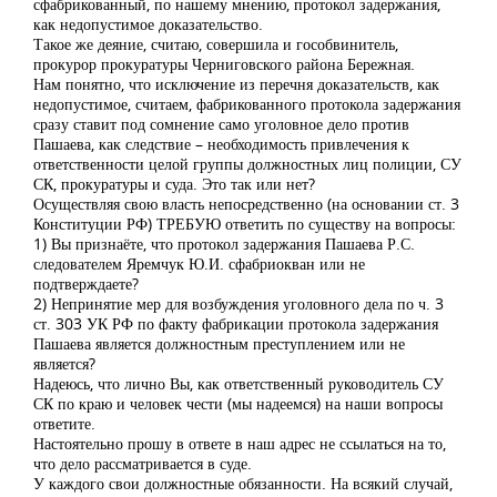
сфабрикованный, по нашему мнению, протокол задержания,
как недопустимое доказательство.
Такое же деяние, считаю, совершила и гособвинитель,
прокурор прокуратуры Черниговского района Бережная.
Нам понятно, что исключение из перечня доказательств, как
недопустимое, считаем, фабрикованного протокола задержания
сразу ставит под сомнение само уголовное дело против
Пашаева, как следствие – необходимость привлечения к
ответственности целой группы должностных лиц полиции, СУ
СК, прокуратуры и суда. Это так или нет?
Осуществляя свою власть непосредственно (на основании ст. 3
Конституции РФ) ТРЕБУЮ ответить по существу на вопросы:
1) Вы признаёте, что протокол задержания Пашаева Р.С.
следователем Яремчук Ю.И. сфабриокван или не
подтверждаете?
2) Непринятие мер для возбуждения уголовного дела по ч. 3
ст. 303 УК РФ по факту фабрикации протокола задержания
Пашаева является должностным преступлением или не
является?
Надеюсь, что лично Вы, как ответственный руководитель СУ
СК по краю и человек чести (мы надеемся) на наши вопросы
ответите.
Настоятельно прошу в ответе в наш адрес не ссылаться на то,
что дело рассматривается в суде.
У каждого свои должностные обязанности. На всякий случай,