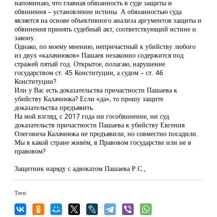
напоминаю, что главная обязанность в суде защиты и
обвинения – установление истины. А обязанностью суда
является на основе объективного анализа аргументов защиты и
обвинения принять судебный акт, соответствующий истине и
закону.
Однако, по моему мнению, непричастный к убийству любого
из двух «калачнюков» Пашаев незаконно содержится под
стражей пятый год. Открытое, полагаю, нарушение
государством ст. 45 Конституции, а судом – ст. 46
Конституции?
Или у Вас есть доказательства причастности Пашаева к
убийству Калачнюка? Если «да», то прошу защите
доказательства предъявить.
На мой взгляд, с 2017 года ни гособвинение, ни суд
доказательств причастности Пашаева к убийству Евгения
Олеговича Калачнюка не предъявили, но совместно посадили.
Мы в какой стране живём, в Правовом государстве или не в
правовом?
Защитник наряду с адвокатом Пашаева Р.С.,
Теги: