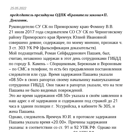
25.05.2022
председатель президиума ОДПК «Хранители закона» П.
Довганюк.
Руководителю СУ СК по Приморскому краю Фомину В.В.
21 июля 2017 года следователем СО СУ СК по Черниговскому
району Приморского края Яремчук Юлией Ивановной
совершено деяние, содержащее, по моему мнению, признаки ч.
3 ст. 303 УК РФ (фальсификация доказательств).
Мой подзащитный, Роман Сейфаддинович Пашаев, был,
считаю, незаконно задержан в этот день сотрудниками ГИБДД
по городу Б. Камень – Сборщиковым, Бережным и Вороновым
– по СМС в телефоне, то есть без предъявления постановления
следователя или суда. Время задержания Пашаева указали
«08.50» в своих рапортах своему начальнику вышеуказанные
сотрудники ГИБДД. Они также в рапортах указали, что на теле
Пашаева не было видимых повреждений.
Это же время задержания «08.50» указала в своём заявлении в
наш адрес о её задержании и содержании под стражей до 21
часа в здании полиции г. Уссурийска, в кабинете № 305, и
жена Пашаева.
Однако, следователь Яремчук Ю.И. в протоколе задержания
Пашаева указала время «20.00». Причины задержания
указаны: в соответствии со ст. 91 и 92 УПК РФ. Однако ни