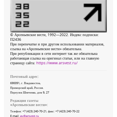
© Арсеньевские вести, 1992—2022. Индекс подписки:
П2436
При перепечатке и при другом использовании материалов,
ссылка на «Арсеньевские вести» обязательна.
При републикации в сети интернет так же обязательна
работающая ссылка на оригинал статьи, или на главную
страницу сайта:
https://www.arsvest.ru/
Почтовый адрес:
690091
, г.
Владивосток
,
Приморский край
,
Россия
.
Переулок Шевченко
, дом 9, 27
Редакция газеты
«
Арсеньевские вести
»:
Телефон:
+7 (423) 240-70-21
, факс:
+7 (423) 240-70-22
E-mail:
av@arsvest.ru