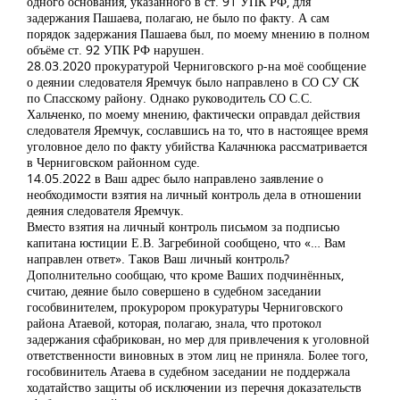
одного основания, указанного в ст. 91 УПК РФ, для
задержания Пашаева, полагаю, не было по факту. А сам
порядок задержания Пашаева был, по моему мнению в полном
объёме ст. 92 УПК РФ нарушен.
28.03.2020 прокуратурой Черниговского р-на моё сообщение
о деянии следователя Яремчук было направлено в СО СУ СК
по Спасскому району. Однако руководитель СО С.С.
Хальченко, по моему мнению, фактически оправдал действия
следователя Яремчук, сославшись на то, что в настоящее время
уголовное дело по факту убийства Калачнюка рассматривается
в Черниговском районном суде.
14.05.2022 в Ваш адрес было направлено заявление о
необходимости взятия на личный контроль дела в отношении
деяния следователя Яремчук.
Вместо взятия на личный контроль письмом за подписью
капитана юстиции Е.В. Загребиной сообщено, что «… Вам
направлен ответ». Таков Ваш личный контроль?
Дополнительно сообщаю, что кроме Ваших подчинённых,
считаю, деяние было совершено в судебном заседании
гособвинителем, прокурором прокуратуры Черниговского
района Атаевой, которая, полагаю, знала, что протокол
задержания сфабрикован, но мер для привлечения к уголовной
ответственности виновных в этом лиц не приняла. Более того,
гособвинитель Атаева в судебном заседании не поддержала
ходатайство защиты об исключении из перечня доказательств