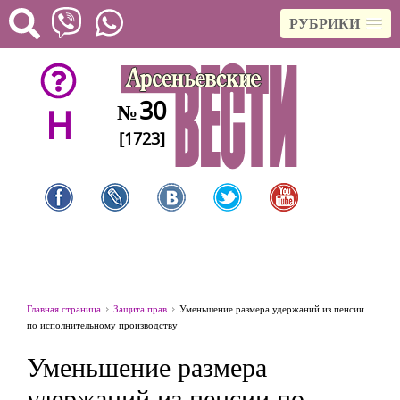
РУБРИКИ
30
№
H
[1723]
Главная страница
Защита прав
Уменьшение размера удержаний из пенсии
по исполнительному производству
Уменьшение размера
удержаний из пенсии по