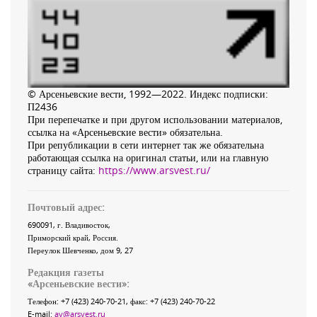
© Арсеньевские вести, 1992—2022. Индекс подписки:
П2436
При перепечатке и при другом использовании материалов,
ссылка на «Арсеньевские вести» обязательна.
При републикации в сети интернет так же обязательна
работающая ссылка на оригинал статьи, или на главную
страницу сайта:
https://www.arsvest.ru/
Почтовый адрес:
690091
, г.
Владивосток
,
Приморский край
,
Россия
.
Переулок Шевченко
, дом 9, 27
Редакция газеты
«
Арсеньевские вести
»:
Телефон:
+7 (423) 240-70-21
, факс:
+7 (423) 240-70-22
E-mail:
av@arsvest.ru