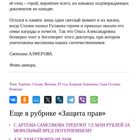
её отец – герой, вероятнее всего, но никаких подтверждающих
документов не находят.
Остался в памяти лишь один светлый момент в их жизни,
когда Сталин назвал Гуськова героем и приказал оказать его
семье награды и почести. Так что Ольга Александровна
безмерно чтит и боготворит этого диктатора, при котором
уничтожены миллионы наших соотечественников.
Светлана АЛФЕРОВА.
Фото автора.
Теги:
Харбин
,
Сталин
,
Япония
,
37 год
,
Клавдия Залипаева
,
Саша Гуськов
,
Разведка
Еще в рубрике «Защита прав»
С АРТЕМА САМСОНОВА ТРЕБУЮТ 1,5 МЛН РУБЛЕЙ ЗА
МОРАЛЬНЫЙ ВРЕД ПОТЕРПЕВШЕМУ
АЭС ТАМ СТРОИТЬ НЕЛЬЗЯ