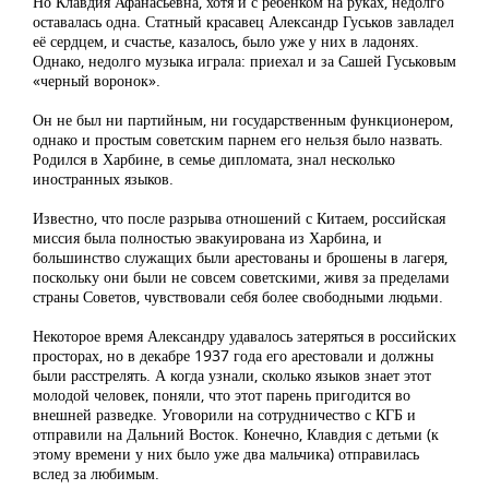
Но Клавдия Афанасьевна, хотя и с ребенком на руках, недолго
оставалась одна. Статный красавец Александр Гуськов завладел
её сердцем, и счастье, казалось, было уже у них в ладонях.
Однако, недолго музыка играла: приехал и за Сашей Гуськовым
«черный воронок».
Он не был ни партийным, ни государственным функционером,
однако и простым советским парнем его нельзя было назвать.
Родился в Харбине, в семье дипломата, знал несколько
иностранных языков.
Известно, что после разрыва отношений с Китаем, российская
миссия была полностью эвакуирована из Харбина, и
большинство служащих были арестованы и брошены в лагеря,
поскольку они были не совсем советскими, живя за пределами
страны Советов, чувствовали себя более свободными людьми.
Некоторое время Александру удавалось затеряться в российских
просторах, но в декабре 1937 года его арестовали и должны
были расстрелять. А когда узнали, сколько языков знает этот
молодой человек, поняли, что этот парень пригодится во
внешней разведке. Уговорили на сотрудничество с КГБ и
отправили на Дальний Восток. Конечно, Клавдия с детьми (к
этому времени у них было уже два мальчика) отправилась
вслед за любимым.