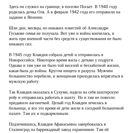
Здесь он служил на границе, в поселке Посьет. В 1940 году
родилась дочка Оля. А в феврале 1942 года его отправили на
задание в Японию.
Шли дни, месяцы, но никаких известий об Александре
Гуськове семья не получала. Вот уже и война кончилась, и
жить при военной части без средств к существования не было
никаких сил.
В 1945 году Клавдия собрала детей и отправилась в
Новороссийск. Некоторое время жила с детьми у подруги.
Однако и там уже не было той веселой и беззаботной жизни,
какая была до войны. Кругом нищета и разруха. Мужчин
большинство перебили, и женщинам приходилась впрягаться в
мужскую работу.
Так Клавдия оказалась в Сухуми, надела на себя шахтерскую
робу и отправилась работать в шахту. Но и там не повезло:
придавило вагонеткой. Целый год Клавдия лечилась в
больнице, и все это время её дети жили в соседней больничной
палате. Там их и подкармливали.
Подлечившись, Клавдия Афанасьевна завербовалась в
Сталинград на баррикадный завод охранником. Там ей