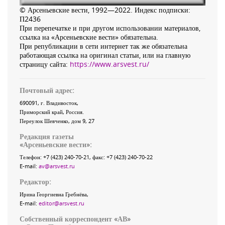
© Арсеньевские вести, 1992—2022. Индекс подписки:
П2436
При перепечатке и при другом использовании материалов,
ссылка на «Арсеньевские вести» обязательна.
При републикации в сети интернет так же обязательна
работающая ссылка на оригинал статьи, или на главную
страницу сайта:
https://www.arsvest.ru/
Почтовый адрес:
690091
, г.
Владивосток
,
Приморский край
,
Россия
.
Переулок Шевченко
, дом 9, 27
Редакция газеты
«
Арсеньевские вести
»:
Телефон:
+7 (423) 240-70-21
, факс:
+7 (423) 240-70-22
E-mail:
av@arsvest.ru
Редактор:
Ирина Георгиевна Гребнёва,
E-mail:
editor@arsvest.ru
Собственный корреспондент «АВ»