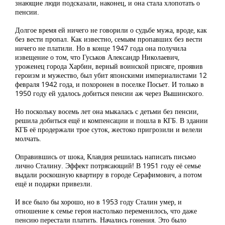
знающие люди подсказали, наконец, и она стала хлопотать о
пенсии.
Долгое время ей ничего не говорили о судьбе мужа, вроде, как
без вести пропал. Как известно, семьям пропавших без вести
ничего не платили. Но в конце 1947 года она получила
извещение о том, что Гуськов Александр Николаевич,
уроженец города Харбин, верный воинской присяге, проявив
героизм и мужество, был убит японскими империалистами 12
февраля 1942 года, и похоронен в поселке Посьет. И только в
1950 году ей удалось добиться пенсии аж через Вышинского.
Но поскольку восемь лет она мыкалась с детьми без пенсии,
решила добиться ещё и компенсации и пошла в КГБ. В здании
КГБ её продержали трое суток, жестоко пригрозили и велели
молчать.
Оправившись от шока, Клавдия решилась написать письмо
лично Сталину. Эффект потрясающий! В 1951 году её семье
выдали роскошную квартиру в городе Серафимович, а потом
ещё и подарки привезли.
И все было бы хорошо, но в 1953 году Сталин умер, и
отношение к семье героя настолько переменилось, что даже
пенсию перестали платить. Начались гонения. Это было