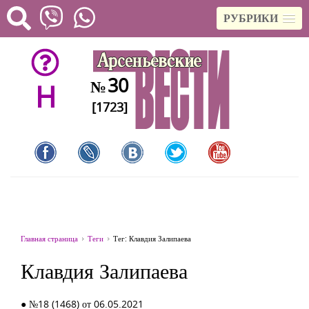
РУБРИКИ
30
№
H
[1723]
Главная страница
Теги
Тег: Клавдия Залипаева
Клавдия Залипаева
● №18 (1468) от 06.05.2021