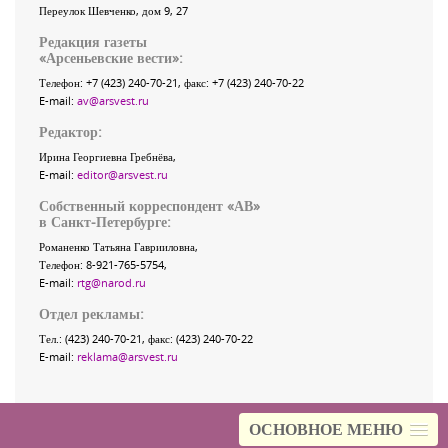
Переулок Шевченко
, дом 9, 27
Редакция газеты
«
Арсеньевские вести
»:
Телефон:
+7 (423) 240-70-21
, факс:
+7 (423) 240-70-22
E-mail:
av@arsvest.ru
Редактор:
Ирина Георгиевна Гребнёва,
E-mail:
editor@arsvest.ru
Собственный корреспондент «АВ»
в Санкт-Петербурге:
Романенко Татьяна Гаврииловна,
Телефон: 8-921-765-5754,
E-mail:
rtg@narod.ru
Отдел рекламы:
Тел.: (423) 240-70-21, факс: (423) 240-70-22
E-mail:
reklama@arsvest.ru
ОСНОВНОЕ МЕНЮ