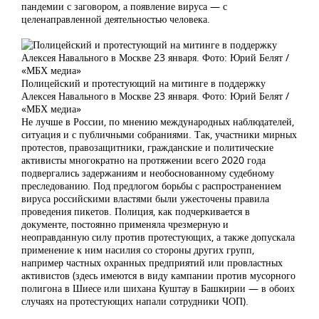
пандемии с заговором, а появление вируса — с
целенаправленной деятельностью человека.
Полицейский и протестующий на митинге в поддержку
Алексея Навального в Москве 23 января. Фото: Юрий Белят /
«МБХ медиа»
Не лучше в России, по мнению международных наблюдателей,
ситуация и с публичными собраниями. Так, участники мирных
протестов, правозащитники, гражданские и политические
активисты многократно на протяжении всего 2020 года
подвергались задержаниям и необоснованному судебному
преследованию. Под предлогом борьбы с распространением
вируса российскими властями были ужесточены правила
проведения пикетов. Полиция, как подчеркивается в
документе, постоянно применяла чрезмерную и
неоправданную силу против протестующих, а также допускала
применение к ним насилия со стороны других групп,
например частных охранных предприятий или провластных
активистов (здесь имеются в виду кампании против мусорного
полигона в Шиесе или шихана Куштау в Башкирии — в обоих
случаях на протестующих напали сотрудники ЧОП).