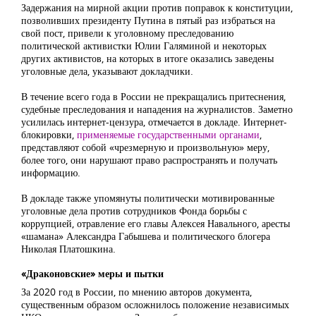
Задержания на мирной акции против поправок к конституции,
позволивших президенту Путина в пятый раз избраться на
свой пост, привели к уголовному преследованию
политической активистки Юлии Галяминой и некоторых
других активистов, на которых в итоге оказались заведены
уголовные дела, указывают докладчики.
В течение всего года в России не прекращались притеснения,
судебные преследования и нападения на журналистов. Заметно
усилилась интернет-цензура, отмечается в докладе. Интернет-
блокировки,
применяемые государственными органами
,
представляют собой «чрезмерную и произвольную» меру,
более того, они нарушают право распространять и получать
информацию.
В докладе также упомянуты политически мотивированные
уголовные дела против сотрудников Фонда борьбы с
коррупцией, отравление его главы Алексея Навального, аресты
«шамана» Александра Габышева и политического блогера
Николая Платошкина.
«Драконовские» меры и пытки
За 2020 год в России, по мнению авторов документа,
существенным образом осложнилось положение независимых