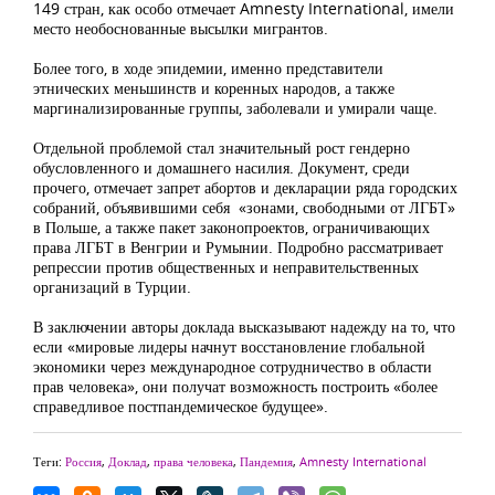
149 стран, как особо отмечает Amnesty International, имели
место необоснованные высылки мигрантов.
Более того, в ходе эпидемии, именно представители
этнических меньшинств и коренных народов, а также
маргинализированные группы, заболевали и умирали чаще.
Отдельной проблемой стал значительный рост гендерно
обусловленного и домашнего насилия. Документ, среди
прочего, отмечает запрет абортов и декларации ряда городских
собраний, объявившими себя «зонами, свободными от ЛГБТ»
в Польше, а также пакет законопроектов, ограничивающих
права ЛГБТ в Венгрии и Румынии. Подробно рассматривает
репрессии против общественных и неправительственных
организаций в Турции.
В заключении авторы доклада высказывают надежду на то, что
если «мировые лидеры начнут восстановление глобальной
экономики через международное сотрудничество в области
прав человека», они получат возможность построить «более
справедливое постпандемическое будущее».
Теги:
Россия
,
Доклад
,
права человека
,
Пандемия
,
Amnesty International