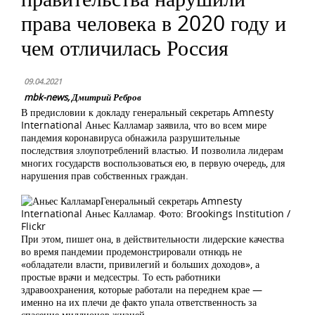
права человека в 2020 году и
чем отличилась Россия
09.04.2021
mbk-news, Дмитрий Ребров
В предисловии к докладу генеральный секретарь Amnesty
International Аньес Калламар заявила, что во всем мире
пандемия коронавируса обнажила разрушительные
последствия злоупотреблений властью. И позволила лидерам
многих государств воспользоваться ею, в первую очередь, для
нарушения прав собственных граждан.
Генеральный секретарь Amnesty
International Аньес Калламар. Фото: Brookings Institution /
Flickr
При этом, пишет она, в действительности лидерские качества
во время пандемии продемонстрировали отнюдь не
«обладатели власти, привилегий и больших доходов», а
простые врачи и медсестры. То есть работники
здравоохранения, которые работали на переднем крае —
именно на их плечи де факто упала ответственность за
спасение миллионов жизней.