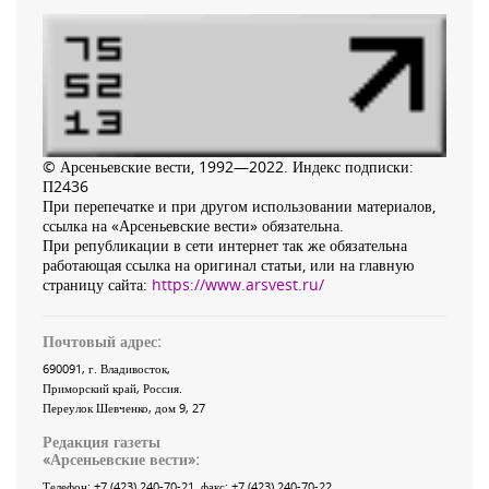
© Арсеньевские вести, 1992—2022. Индекс подписки:
П2436
При перепечатке и при другом использовании материалов,
ссылка на «Арсеньевские вести» обязательна.
При републикации в сети интернет так же обязательна
работающая ссылка на оригинал статьи, или на главную
страницу сайта:
https://www.arsvest.ru/
Почтовый адрес:
690091
, г.
Владивосток
,
Приморский край
,
Россия
.
Переулок Шевченко
, дом 9, 27
Редакция газеты
«
Арсеньевские вести
»:
Телефон:
+7 (423) 240-70-21
, факс:
+7 (423) 240-70-22