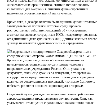
НКО и правозащитников. Законы об «иностранных агентах» и
«нежелательных организациях» активно использовались
силовиками для очернения, лишения финансирования и
наложения суровых наказаний на их членов.
Кроме того, в декабре властью были приняты дополнительные
законодательные поправки, которые, среди прочего,
распространяют действие положений об «иностранных
агентах» на рядовых сотрудников НКО, незарегистрированные
объединения и даже физических лиц. Данные законы в тексте
доклада называются «драконовскими» и «вредными».
Задержанные в
спецприемнике Сахарово. Фото: @martin_camera / Twitter
Кроме того, правозащитники обращают внимание на
неудовлетворительные медико-санитарные условия в
исправительных учреждениях России. Они, указано в
документе, стали еще хуже из-за пандемии, в то время как
государство не предприняло никаких шагов для сокращения
количество содержащихся в них людей, что могло бы помочь
избежать развития вспышек коронавируса в тюрьмах.
Отдельный пункт доклада посвящен положению работников
здравоохранения и представителям других групп. Они, как
указывается, столкнулись с различными наказаниями, после