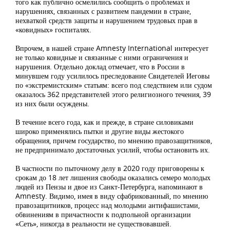
того как публично осмелились сообщить о проблемах и
нарушениях, связанных с развитием пандемии в стране,
нехваткой средств защиты и нарушением трудовых прав в
«ковидных» госпиталях.
Впрочем, в нашей стране Amnesty International интересует
не только ковидные и связанные с ними ограничения и
нарушения. Отдельно доклад отмечает, что в России в
минувшем году усилилось преследование Свидетелей Иеговы
по «экстремистским» статьям: всего под следствием или судом
оказалось 362 представителей этого религиозного течения, 39
из них были осуждены.
В течение всего года, как и прежде, в стране силовиками
широко применялись пытки и другие виды жестокого
обращения, причем государство, по мнению правозащитников,
не предпринимало достаточных усилий, чтобы остановить их.
В частности по пыточному делу в 2020 году приговорены к
срокам до 18 лет лишения свободы оказались семеро молодых
людей из Пензы и двое из Санкт-Петербурга, напоминают в
Amnesty. Видимо, имея в виду сфабрикованный, по мнению
правозащитников, процесс над молодыми антифашистами,
обвинениям в причастности к подпольной организации
«Сеть», никогда в реальности не существовавшей.