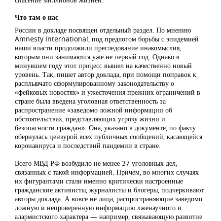
Что там о нас
России в докладе посвящен отдельный раздел. По мнению
Amnesty International, под предлогом борьбы с эпидемией
наши власти продолжили преследование инакомыслия,
которым они занимаются уже не первый год. Однако в
минувшем году этот процесс вышел на качественно новый
уровень. Так, пишет автор доклада, при помощи поправок к
расплывчато сформулированному законодательству о
«фейковых новостях» и ужесточения прежних ограничений в
стране была введена уголовная ответственность за
распространение «заведомо ложной информации об
обстоятельствах, представляющих угрозу жизни и
безопасности граждан». Она, указано в документе, по факту
обернулась цензурой всех публичных сообщений, касающейся
коронавируса и последствий пандемии в стране.
Всего МВД РФ возбудило не менее 37 уголовных дел,
связанных с такой информацией. Причем, во многих случаях
их фигурантами стали именно критически настроенные
гражданские активисты, журналисты и блогеры, подчеркивают
авторы доклада. А вовсе не лица, распространяющие заведомо
ложную и непроверенную информацию лженаучного и
алармистского характера — например, связывающую развитие