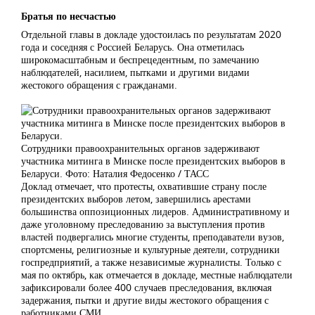
Братья по несчастью
Отдельной главы в докладе удостоилась по результатам 2020
года и соседняя с Россией Беларусь. Она отметилась
широкомасштабным и беспрецедентным, по замечанию
наблюдателей, насилием, пытками и другими видами
жестокого обращения с гражданами.
Сотрудники правоохранительных органов задерживают
участника митинга в Минске после президентских выборов в
Беларуси. Фото: Наталия Федосенко / ТАСС
Доклад отмечает, что протесты, охватившие страну после
президентских выборов летом, завершились арестами
большинства оппозиционных лидеров. Административному и
даже уголовному преследованию за выступления против
властей подвергались многие студенты, преподаватели вузов,
спортсмены, религиозные и культурные деятели, сотрудники
госпредприятий, а также независимые журналисты. Только с
мая по октябрь, как отмечается в докладе, местные наблюдатели
зафиксировали более 400 случаев преследования, включая
задержания, пытки и другие виды жестокого обращения с
работниками СМИ.