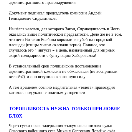
административного правонарушения.
Документ подписал председатель комиссии Андрей
Геннадьевич Сидельников.
Нашёлся человек, для которого Закон, Справедливость и Честь
оказались выше политической предвзятости. Дело же не в том,
что дети Виталия Колбина кормили голубей на городской
площади (птицы мигом склевали зерно). Главное, что
случилось это 1 августа – в день, назначенный для мирных
акций солидарности с бунтующим Хабаровском!
В установленный срок полицейские постановление
административной комиссии не обжаловали (не восприняли
всерьёз?), и оно вступило в законную силу.
А тем временем обычно медлительная «телега» правосудия
катилась под уклон с опасным ускорением.
ТОРОПЛИВОСТЬ НУЖНА ТОЛЬКО ПРИ ЛОВЛЕ
БЛОХ
Через сутки после задержания «злоумышленников» судья
Спасского районного суда Михаил Сергеевич Ловейко счёл