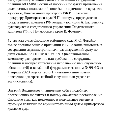
полиции МО МВД России «Спасский» по факту превышения
должностных полномочий, повлёкших причинение вреда его
здоровью, Генеральному прокурору РФ И. Краснову,
прокурору Приморского края Н Пилипчуку, председателю
Следственного комитета РФ генералу юстиции А. Бастрыкину,
руководителю следственного управления Следственного
Комитета РФ по Приморскому краю В. Фомину.
13 августа судья Спасского районного суда М.С. Ловейко
вынес постановление о признании В.В. Колбина виновным в
совершении административных правонарушений сразу по
двум статьям КоАП РФ: ч.1 ст. 19.3 (неповиновение
законному распоряжению или требованию сотрудника
полиции и воспрепятствование исполнению ими служебных
обязанностей) и введённой федеральным законом № 99-ФЗ от
1 апреля 2020 года ст. 20.6.1. (невыполнение правил
поведения при чрезвычайной ситуации или угрозе ее
возникновения).
Виталий Владимирович виновным себя в подобных
прегрешениях не считает и потому обжаловал постановление
Спасского суда, как незаконное и подлежащее отмене, в
судебную коллегию по административным делам Приморского
краевого суда.