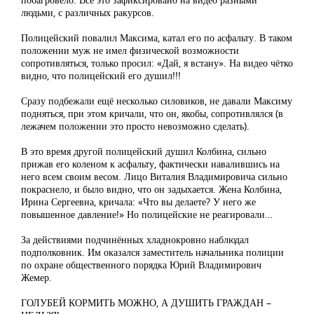
людьми, с различных ракурсов.
Полицейский повалил Максима, катал его по асфальту. В таком
положении муж не имел физической возможности
сопротивляться, только просил: «Дай, я встану». На видео чётко
видно, что полицейский его душил!!!
Сразу подбежали ещё несколько силовиков, не давали Максиму
подняться, при этом кричали, что он, якобы, сопротивлялся (в
лежачем положении это просто невозможно сделать).
В это время другой полицейский душил Колбина, сильно
прижав его коленом к асфальту, фактически навалившись на
него всем своим весом. Лицо Виталия Владимировича сильно
покраснело, и было видно, что он задыхается. Жена Колбина,
Ирина Сергеевна, кричала: «Что вы делаете? У него же
повышенное давление!» Но полицейские не реагировали…
За действиями подчинённых хладнокровно наблюдал
подполковник. Им оказался заместитель начальника полиции
по охране общественного порядка Юрий Владимирович
Жемер.
ГОЛУБЕЙ КОРМИТЬ МОЖНО, А ДУШИТЬ ГРАЖДАН –