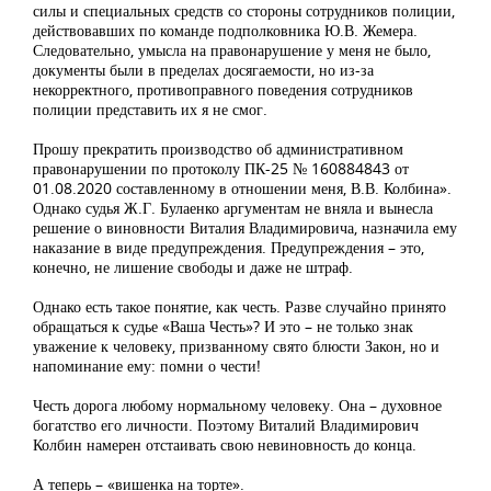
силы и специальных средств со стороны сотрудников полиции,
действовавших по команде подполковника Ю.В. Жемера.
Следовательно, умысла на правонарушение у меня не было,
документы были в пределах досягаемости, но из-за
некорректного, противоправного поведения сотрудников
полиции представить их я не смог.
Прошу прекратить производство об административном
правонарушении по протоколу ПК-25 № 160884843 от
01.08.2020 составленному в отношении меня, В.В. Колбина».
Однако судья Ж.Г. Булаенко аргументам не вняла и вынесла
решение о виновности Виталия Владимировича, назначила ему
наказание в виде предупреждения. Предупреждения – это,
конечно, не лишение свободы и даже не штраф.
Однако есть такое понятие, как честь. Разве случайно принято
обращаться к судье «Ваша Честь»? И это – не только знак
уважение к человеку, призванному свято блюсти Закон, но и
напоминание ему: помни о чести!
Честь дорога любому нормальному человеку. Она – духовное
богатство его личности. Поэтому Виталий Владимирович
Колбин намерен отстаивать свою невиновность до конца.
А теперь – «вишенка на торте».