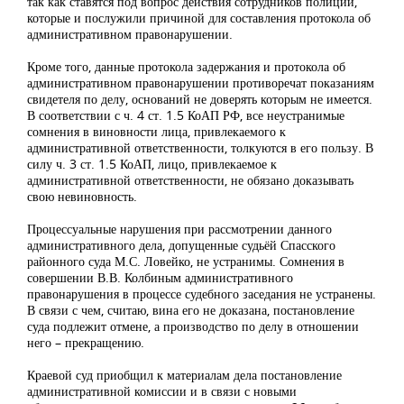
так как ставятся под вопрос действия сотрудников полиции,
которые и послужили причиной для составления протокола об
административном правонарушении.
Кроме того, данные протокола задержания и протокола об
административном правонарушении противоречат показаниям
свидетеля по делу, оснований не доверять которым не имеется.
В соответствии с ч. 4 ст. 1.5 КоАП РФ, все неустранимые
сомнения в виновности лица, привлекаемого к
административной ответственности, толкуются в его пользу. В
силу ч. 3 ст. 1.5 КоАП, лицо, привлекаемое к
административной ответственности, не обязано доказывать
свою невиновность.
Процессуальные нарушения при рассмотрении данного
административного дела, допущенные судьёй Спасского
районного суда М.С. Ловейко, не устранимы. Сомнения в
совершении В.В. Колбиным административного
правонарушения в процессе судебного заседания не устранены.
В связи с чем, считаю, вина его не доказана, постановление
суда подлежит отмене, а производство по делу в отношении
него – прекращению.
Краевой суд приобщил к материалам дела постановление
административной комиссии и в связи с новыми