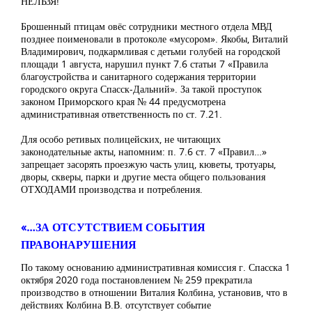
НЕЛЬЗЯ!
Брошенный птицам овёс сотрудники местного отдела МВД
позднее поименовали в протоколе «мусором». Якобы, Виталий
Владимирович, подкармливая с детьми голубей на городской
площади 1 августа, нарушил пункт 7.6 статьи 7 «Правила
благоустройства и санитарного содержания территории
городского округа Спасск-Дальний». За такой проступок
законом Приморского края № 44 предусмотрена
административная ответственность по ст. 7.21.
Для особо ретивых полицейских, не читающих
законодательные акты, напомним: п. 7.6 ст. 7 «Правил…»
запрещает засорять проезжую часть улиц, кюветы, тротуары,
дворы, скверы, парки и другие места общего пользования
ОТХОДАМИ производства и потребления.
«…ЗА ОТСУТСТВИЕМ СОБЫТИЯ
ПРАВОНАРУШЕНИЯ
По такому основанию административная комиссия г. Спасска 1
октября 2020 года постановлением № 259 прекратила
производство в отношении Виталия Колбина, установив, что в
действиях Колбина В.В. отсутствует событие