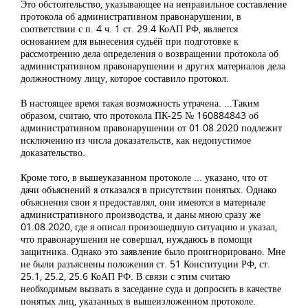
Это обстоятельство, указывающее на неправильное составление
протокола об административном правонарушении, в
соответствии с п. 4 ч. 1 ст. 29.4 КоАП РФ, является
основанием для вынесения судьёй при подготовке к
рассмотрению дела определения о возвращении протокола об
административном правонарушении и других материалов дела
должностному лицу, которое составило протокол.
В настоящее время такая возможность утрачена. ...Таким
образом, считаю, что протокола ПК-25 № 160884843 об
административном правонарушении от 01.08.2020 подлежит
исключению из числа доказательств, как недопустимое
доказательство.
Кроме того, в вышеуказанном протоколе ... указано, что от
дачи объяснений я отказался в присутствии понятых. Однако
объяснения свои я предоставлял, они имеются в материале
административного производства, и даны мною сразу же
01.08.2020, где я описал произошедшую ситуацию и указал,
что правонарушения не совершал, нуждаюсь в помощи
защитника. Однако это заявление было проигнорировано. Мне
не были разъяснены положения ст. 51 Конституции РФ, ст.
25.1, 25.2, 25.6 КоАП РФ. В связи с этим считаю
необходимым вызвать в заседание суда и допросить в качестве
понятых лиц, указанных в вышеизложенном протоколе.