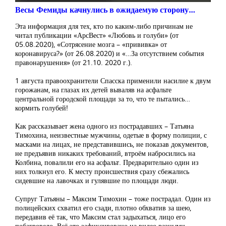
Весы Фемиды качнулись в ожидаемую сторону…
Эта информация для тех, кто по каким-либо причинам не
читал публикации «АрсВест» «Любовь и голуби» (от
05.08.2020), «Сотрясение мозга – «прививка» от
коронавируса?» (от 26.08.2020) и «…За отсутствием события
правонарушения» (от 21.10. 2020 г.).
1 августа правоохранители Спасска применили насилие к двум
горожанам, на глазах их детей вываляв на асфальте
центральной городской площади за то, что те пытались…
кормить голубей!
Как рассказывает жена одного из пострадавших – Татьяна
Тимохина, неизвестные мужчины, одетые в форму полиции, с
масками на лицах, не представившись, не показав документов,
не предъявив никаких требований, втроём набросились на
Колбина, повалили его на асфальт. Предварительно один из
них толкнул его. К месту происшествия сразу сбежались
сидевшие на лавочках и гулявшие по площади люди.
Супруг Татьяны – Максим Тимохин – тоже пострадал. Один из
полицейских схватил его сзади, плотно обхватив за шею,
передавив её так, что Максим стал задыхаться, лицо его
побагровело. Всё это зафиксировано на видео разными