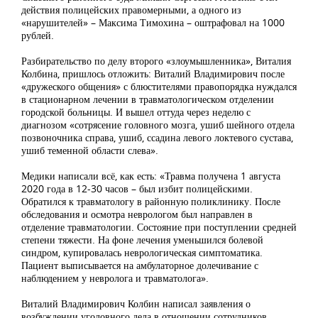
действия полицейских правомерными, а одного из
«нарушителей» – Максима Тимохина – оштрафовал на 1000
рублей.
Разбирательство по делу второго «злоумышленника», Виталия
Колбина, пришлось отложить: Виталий Владимирович после
«дружеского общения» с блюстителями правопорядка нуждался
в стационарном лечении в травматологическом отделении
городской больницы. И вышел оттуда через неделю с
диагнозом «сотрясение головного мозга, ушиб шейного отдела
позвоночника справа, ушиб, ссадина левого локтевого сустава,
ушиб теменной области слева».
Медики написали всё, как есть: «Травма получена 1 августа
2020 года в 12-30 часов – был избит полицейскими.
Обратился к травматологу в районную поликлинику. После
обследования и осмотра неврологом был направлен в
отделение травматологии. Состояние при поступлении средней
степени тяжести. На фоне лечения уменьшился болевой
синдром, купировалась неврологическая симптоматика.
Пациент выписывается на амбулаторное долечивание с
наблюдением у невролога и травматолога».
Виталий Владимирович Колбин написал заявления о
возбуждении уголовного дела в отношении сотрудников