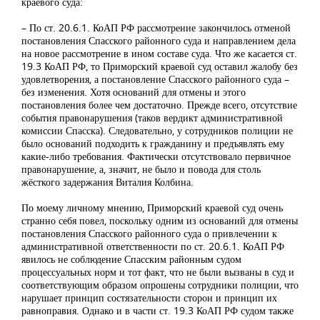
краевого суда:
– По ст. 20.6.1. КоАП РФ рассмотрение закончилось отменой
постановления Спасского районного суда и направлением дела
на новое рассмотрение в ином составе суда. Что же касается ст.
19.3 КоАП РФ, то Приморский краевой суд оставил жалобу без
удовлетворения, а постановление Спасского районного суда –
без изменения. Хотя оснований для отмены и этого
постановления более чем достаточно. Прежде всего, отсутствие
события правонарушения (таков вердикт административной
комиссии Спасска). Следовательно, у сотрудников полиции не
было оснований подходить к гражданину и предъявлять ему
какие-либо требования. Фактически отсутствовало первичное
правонарушение, а, значит, не было и повода для столь
жёсткого задержания Виталия Колбина.
По моему личному мнению, Приморский краевой суд очень
странно себя повел, поскольку одним из оснований для отмены
постановления Спасского районного суда о привлечении к
административной ответственности по ст. 20.6.1. КоАП РФ
явилось не соблюдение Спасским районным судом
процессуальных норм и тот факт, что не были вызваны в суд и
соответствующим образом опрошены сотрудники полиции, что
нарушает принцип состязательности сторон и принцип их
равноправия. Однако и в части ст. 19.3 КоАП РФ судом также