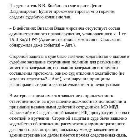
Представитель В.В. Колбина в суде юрист Денис
Владимирович Буштет прокомментировал «по горячим
следам» судебную коллизию так:
– В действиях Виталия Владимировича отсутствует состав
административного правонарушения, установленного ч. 1 ст.
19.3 КоАП РФ (Административная комиссия г. Спасска не
обнаружила даже события! – Авт.).
Стороной защиты в суде было заявлено ходатайство о вызове в
судебное заседание сотрудников полиции для разъяснения
моментов задержания, основания задержания и причины
составления протокола, однако суд отклонил ходатайство (не
хотел их «светить»? – Авт.), чем нарушил принципы
равноправия сторон и состязательности, что недопустимо.
В материалах дела имеется заявление о привлечении к
ответственности за превышение должностных полномочий и
признание незаконными действий сотрудников МО МВД
«Спасский» в Следственный комитет РФ, прокуратуру города с
отметкой о вручении. Стороной защиты в суде было заявлено
ходатайство об отложении рассмотрения административного
дела до его рассмотрения, поскольку между заявлением и
административным делом имеется прямая следственная связь,