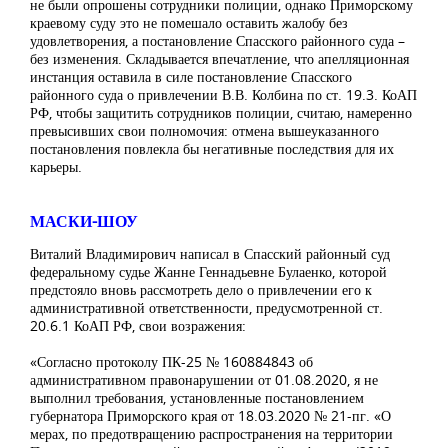
не были опрошены сотрудники полиции, однако Приморскому
краевому суду это не помешало оставить жалобу без
удовлетворения, а постановление Спасского районного суда –
без изменения. Складывается впечатление, что апелляционная
инстанция оставила в силе постановление Спасского
районного суда о привлечении В.В. Колбина по ст. 19.3. КоАП
РФ, чтобы защитить сотрудников полиции, считаю, намеренно
превысивших свои полномочия: отмена вышеуказанного
постановления повлекла бы негативные последствия для их
карьеры.
МАСКИ-ШОУ
Виталий Владимирович написал в Спасский районный суд
федеральному судье Жанне Геннадьевне Булаенко, которой
предстояло вновь рассмотреть дело о привлечении его к
административной ответственности, предусмотренной ст.
20.6.1 КоАП РФ, свои возражения:
«Согласно протоколу ПК-25 № 160884843 об
административном правонарушении от 01.08.2020, я не
выполнил требования, установленные постановлением
губернатора Приморского края от 18.03.2020 № 21-пг. «О
мерах, по предотвращению распространения на территории