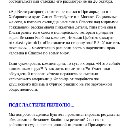
обстоятельствами отложил его рассмотрение на 26 октября.
«АрсВест» распространяются не только в Приморье, но и в
Хабаровском крае, Санкт-Петербурге и в Москве. Социальные
же сети, в которых очевидцы насилия в Спасске над мирными
гражданами рассказывали пикантные детали, типа призыва в
Инстаграмме того самого полицейского, которым придавил
горло Виталия Колбина коленом, Николая Цыбенко (аккаунт
nikolaytsybenk1): «Переходите на сторону зла! P.S. У нас есть
печеньки», – моментально разнесли весть о нарушении прав
человека в Спасске по всему миру.
Если суммировать комментарии, то суть их одна: «И это сойдёт
виновникам с рук?! А как жить после этого?!» Участники
обсуждений провели чёткую параллель со смертью
чернокожего американца Фллойда от подобного же
удушающего приёма и бурную реакцию на это зарубежной
общественности.
ПОДСЛАСТИЛИ ПИЛЮЛЮ…
Мы попросили Дениса Буштета прокомментировать результаты
обжалования Виталием Колбиным решений Спасского
районного суда в апелляционной инстанции Приморского