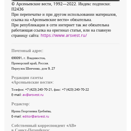
© Арсеньевские вести, 1992—2022. Индекс подписки:
П2436
При перепечатке и при другом использовании материалов,
ссылка на «Арсеньевские вести» обязательна.
При републикации в сети интернет так же обязательна
работающая ссылка на оригинал статьи, или на главную
страницу сайта:
https://www.arsvest.ru/
Почтовый адрес:
690091
, г.
Владивосток
,
Приморский край
,
Россия
.
Переулок Шевченко
, дом 9, 27
Редакция газеты
«
Арсеньевские вести
»:
Телефон:
+7 (423) 240-70-21
, факс:
+7 (423) 240-70-22
E-mail:
av@arsvest.ru
Редактор:
Ирина Георгиевна Гребнёва,
E-mail:
editor@arsvest.ru
Собственный корреспондент «АВ»
в Санкт-Петербурге: