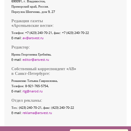
690091
, г.
Владивосток
,
Приморский край
,
Россия
.
Переулок Шевченко
, дом 9, 27
Редакция газеты
«
Арсеньевские вести
»:
Телефон:
+7 (423) 240-70-21
, факс:
+7 (423) 240-70-22
E-mail:
av@arsvest.ru
Редактор:
Ирина Георгиевна Гребнёва,
E-mail:
editor@arsvest.ru
Собственный корреспондент «АВ»
в Санкт-Петербурге:
Романенко Татьяна Гаврииловна,
Телефон: 8-921-765-5754,
E-mail:
rtg@narod.ru
Отдел рекламы:
Тел.: (423) 240-70-21, факс: (423) 240-70-22
E-mail:
reklama@arsvest.ru