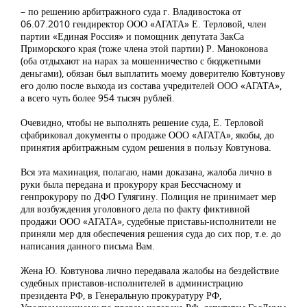
– по решению арбитражного суда г. Владивостока от
06.07.2010 гендиректор ООО «АГАТА» Е. Терловой, член
партии «Единая Россия» и помощник депутата ЗакСа
Приморского края (тоже члена этой партии) Р. Маноконова
(оба отдыхают на нарах за мошенничество с бюджетными
деньгами), обязан был выплатить моему доверителю Ковтунову
его долю после выхода из состава учредителей ООО «АГАТА»,
а всего чуть более 954 тысяч рублей.
Очевидно, чтобы не выполнять решение суда, Е. Терловой
сфабриковал документы о продаже ООО «АГАТА», якобы, до
принятия арбитражным судом решения в пользу Ковтунова.
Вся эта махинация, полагаю, нами доказана, жалоба лично в
руки была передана и прокурору края Бессчасному и
генпрокурору по ДФО Гулягину. Полиция не принимает мер
для возбуждения уголовного дела по факту фиктивной
продажи ООО «АГАТА», судебные приставы-исполнители не
приняли мер для обеспечения решения суда до сих пор, т.е. до
написания данного письма Вам.
Жена Ю. Ковтунова лично передавала жалобы на бездействие
судебных приставов-исполнителей в администрацию
президента РФ, в Генеральную прокуратуру РФ,