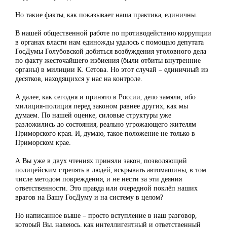
Но такие факты, как показывает наша практика, единичны.
В нашей общественной работе по противодействию коррупции
в органах власти нам единожды удалось с помощью депутата
ГосДумы Голубовской добиться возбуждения уголовного дела
по факту жесточайшего избиения (были отбиты внутренние
органы) в милиции К. Сетова. Но этот случай – единичный из
десятков, находящихся у нас на контроле.
А далее, как сегодня и принято в России, дело замяли, ибо
милиция-полиция перед законом равнее других, как мы
думаем. По нашей оценке, силовые структуры уже
разложились до состояния, реально угрожающего жителям
Приморского края. И, думаю, такое положение не только в
Приморском крае.
А Вы уже в двух чтениях приняли закон, позволяющий
полицейским стрелять в людей, вскрывать автомашины, в том
числе методом повреждения, и не нести за эти деяния
ответственности. Это правда или очередной поклёп наших
врагов на Вашу ГосДуму и на систему в целом?
Но написанное выше – просто вступление в наш разговор,
который Вы, надеюсь, как интеллигентный и ответственный