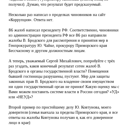
получил). Думаю, что результат будет предсказуемый.
Несколько раз написал о проделках чиновников на сайт
«Коррупция». Ответа нет.
86 жалоб написал президенту РФ. Соответственно, чиновники
из администрации президента РФ все 86 раз направили
жалобы В. Бродского для рассмотрения и принятия мер в
Генпрокуратуру Ю. Чайке, прокурору Приморского края
Бессчасному и другим должностным лицам.
А теперь, уважаемый Сергей Михайлович, попробуйте с трёх
раз угадать, каков конечный результат сотен жалоб В.
Бродского в органы государственной власти? Помещения
бывшей гостиницы разрушены, пустуют. Мер для защиты
законных прав В. Бродского на владение своим имуществом
ни один государственный орган не принял! Какую оценку мы с
Вами можем поставить системе власти в России сегодня? «УД»
или «НЕУД»?
Второй пример по простейшему делу Ю. Ковтунова, моего
доверителя (семья выехала за пределы Приморского края, и все
ответы на жалобы Ковтунова получаю я, как его доверенное
лицо в крае):