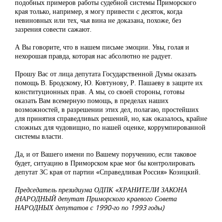
подобных примеров работы судебной системы Приморского
края только, например, я могу привести с десяток, когда
невиновных или тех, чья вина не доказана, похоже, без
зазрения совести сажают.
А Вы говорите, что в нашем письме эмоции. Увы, голая и
нехорошая правда, которая нас абсолютно не радует.
Прошу Вас от лица депутата Государственной Думы оказать
помощь В. Бродскому, Ю. Ковтунову, Р. Пашаеву в защите их
конституционных прав. А мы, со своей стороны, готовы
оказать Вам всемерную помощь, в пределах наших
возможностей, в разрешении этих дел, полагаю, простейших
для принятия справедливых решений, но, как оказалось, крайне
сложных для чудовищно, по нашей оценке, коррумпированной
системы власти.
Да, и от Вашего имени по Вашему поручению, если таковое
будет, ситуацию в Приморском крае мог бы контролировать
депутат ЗС края от партии «Справедливая Россия» Козицкий.
Председатель президиума ОДПК «ХРАНИТЕЛИ ЗАКОНА
(НАРОДНЫЙ депутат Приморского краевого Совета
НАРОДНЫХ депутатов с 1990-го по 1993 годы)