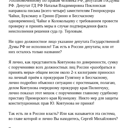
Уполномоченному по правам человека РФ, депутатам ГосДумы
РФ. Депутат ГД РФ Наталья Владимировна Поклонская
направила письма (всего четыре) заместителям Генпрокурора
Чайки, Буксману и Гриню (Гриню и Бессчасному
одновременно), Чайке и Колокольцеву с требованием провести
проверку и принять меры в случае подтверждения факта
неисполнения решения суда гр. Терловым.
Ни одно должностное лицо указание депутата Государственной
Думы РФ не исполнило! Так есть в России депутаты, или от
них осталось только название?
Я лично, как представитель Ковтунова по доверенности, сумку
с поручениями всех должностных лиц России «разобраться и
принять меры» общим весом около 2-х килограмм приносил
на личный приём к прокурорам Гулягину и Бессчасному,
лично подробно объяснил ситуацию с простеньким, полагаю,
делом Ковтунова очередному прокурору края Пилипчуку,
лично показал этот мешок с поручениями главному судебному
приставу Приморского края Кузнецову. Никто мер для защиты
конституционных прав Ю. Ковтунова не принял!
Так есть ли в России власть? Или как называется эта система,
во главе которой и лично Вы находитесь, Сергей Михайлович?