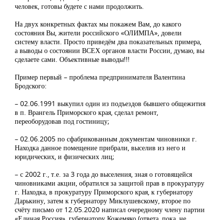
человек, готовы будете с нами продолжить.
На двух конкретных фактах мы покажем Вам, до какого
состояния Вы, жители российского «ОЛИМПА», довели
систему власти. Просто приведём два показательных примера,
а выводы о состоянии ВСЕХ органов власти России, думаю, вы
сделаете сами. Объективные выводы!!!
Пример первый – проблема предпринимателя Валентина
Бродского:
– 02.06.1991 выкупил один из подъездов бывшего общежития
в п. Врангель Приморского края, сделал ремонт,
переоборудовав под гостиницу;
– 02.06.2005 по сфабрикованным документам чиновники г.
Находка данное помещение прибрали, выселив из него и
юридических, и физических лиц;
– с 2002 г., т.е. за 3 года до выселения, зная о готовящейся
чиновниками акции, обратился за защитой прав в прокуратуру
г. Находка, в прокуратуру Приморского края, к губернатору
Дарькину, затем к губернатору Миклушевскому, второе по
счёту письмо от 12.05.2020 написал очередному члену партии
«Единая Россия», губернатору Кожемяко (ответа, пока, не