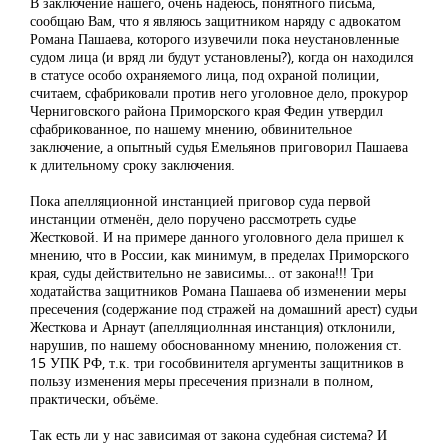
В заключение нашего, очень надеюсь, понятного письма,
сообщаю Вам, что я являюсь защитником наряду с адвокатом
Романа Пашаева, которого изувечили пока неустановленные
судом лица (и вряд ли будут установлены?), когда он находился
в статусе особо охраняемого лица, под охраной полиции,
считаем, сфабриковали против него уголовное дело, прокурор
Черниговского района Приморского края Федин утвердил
сфабрикованное, по нашему мнению, обвинительное
заключение, а опытный судья Емельянов приговорил Пашаева
к длительному сроку заключения.
Пока апелляционной инстанцией приговор суда первой
инстанции отменён, дело поручено рассмотреть судье
Жестковой. И на примере данного уголовного дела пришел к
мнению, что в России, как минимум, в пределах Приморского
края, суды действительно не зависимы… от закона!!! Три
ходатайства защитников Романа Пашаева об изменении меры
пресечения (содержание под стражей на домашний арест) судьи
Жесткова и Арнаут (апелляциолнная инстанция) отклонили,
нарушив, по нашему обоснованному мнению, положения ст.
15 УПК РФ, т.к. три гособвинителя аргументы защитников в
пользу изменения меры пресечения признали в полном,
практически, объёме.
Так есть ли у нас зависимая от закона судебная система? И