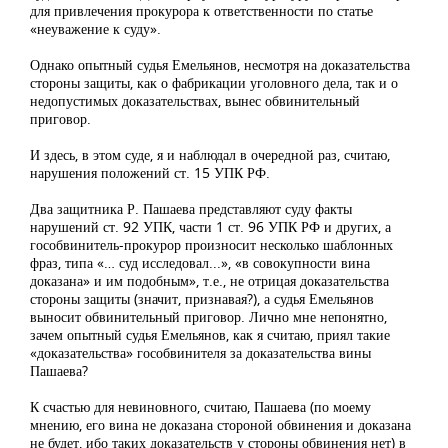
для привлечения прокурора к ответственности по статье
«неуважение к суду».
Однако опытный судья Емельянов, несмотря на доказательства
стороны защиты, как о фабрикации уголовного дела, так и о
недопустимых доказательствах, вынес обвинительный
приговор.
И здесь, в этом суде, я и наблюдал в очередной раз, считаю,
нарушения положений ст. 15 УПК РФ.
Два защитника Р. Пашаева представляют суду факты
нарушений ст. 92 УПК, части 1 ст. 96 УПК РФ и других, а
гособвинитель-прокурор произносит несколько шаблонных
фраз, типа «… суд исследовал...», «в совокупности вина
доказана» и им подобным», т.е., не отрицая доказательства
стороны защиты (значит, признавая?), а судья Емельянов
выносит обвинительный приговор. Лично мне непонятно,
зачем опытный судья Емельянов, как я считаю, приял такие
«доказательства» гособвинителя за доказательства вины
Пашаева?
К счастью для невиновного, считаю, Пашаева (по моему
мнению, его вина не доказана стороной обвинения и доказана
не будет, ибо таких доказательств у стороны обвинения нет) в