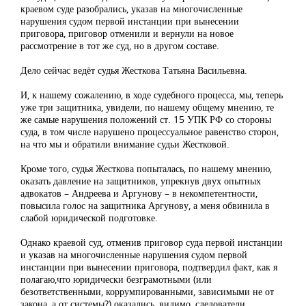
краевом суде разобрались, указав на многочисленные
нарушения судом первой инстанции при вынесении
приговора, приговор отменили и вернули на новое
рассмотрение в тот же суд, но в другом составе.
Дело сейчас ведёт судья Жесткова Татьяна Васильевна.
И, к нашему сожалению, в ходе судебного процесса, мы, теперь
уже три защитника, увидели, по нашему общему мнению, те
же самые нарушения положений ст. 15 УПК РФ со стороны
суда, в том числе нарушено процессуальное равенство сторон,
на что мы и обратили внимание судьи Жестковой.
Кроме того, судья Жесткова попыталась, по нашему мнению,
оказать давление на защитников, упрекнув двух опытных
адвокатов – Андреева и Аргунову – в некомпетентности,
повысила голос на защитника Аргунову, а меня обвинила в
слабой юридической подготовке.
Однако краевой суд, отменив приговор суда первой инстанции
и указав на многочисленные нарушения судом первой
инстанции при вынесении приговора, подтвердил факт, как я
полагаю,что юридически безграмотными (или
безответственными, коррумпированными, зависимыми не от
закона, а от системы?) оказались, видимо, следователи,