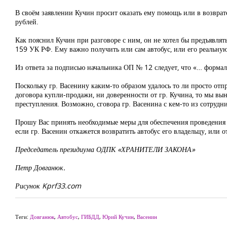
В своём заявлении Кучин просит оказать ему помощь или в возврат
рублей.
Как пояснил Кучин при разговоре с ним, он не хотел бы предъявлят
159 УК РФ. Ему важно получить или сам автобус, или его реальную
Из ответа за подписью начальника ОП № 12 следует, что «… формал
Поскольку гр. Васенину каким-то образом удалось то ли просто отпр
договора купли-продажи, ни доверенности от гр. Кучина, то мы в
преступления. Возможно, сговора гр. Васенина с кем-то из сотруд
Прошу Вас принять необходимые меры для обеспечения проведения 
если гр. Васенин откажется возвратить автобус его владельцу, или 
Председатель президиума ОДПК «ХРАНИТЕЛИ ЗАКОНА»
Петр Довганюк.
Рисунок Kprf33.com
Теги:
Довганюк
,
Автобус
,
ГИБДД
,
Юрий Кучин
,
Васенин