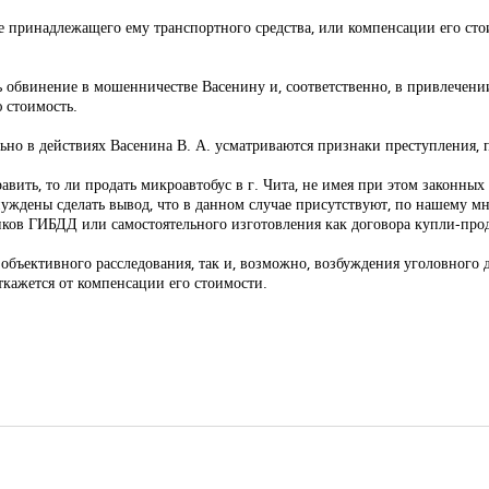
е принадлежащего ему транспортного средства, или компенсации его стои
ь обвинение в мошенничестве Васенину и, соответственно, в привлечении
 стоимость.
ьно в действиях Васенина В. А. усматриваются признаки преступления,
авить, то ли продать микроавтобус в г. Чита, не имея при этом законных
ынуждены сделать вывод, что в данном случае присутствуют, по нашему 
ников ГИБДД или самостоятельного изготовления как договора купли-прод
объективного расследования, так и, возможно, возбуждения уголовного 
откажется от компенсации его стоимости.