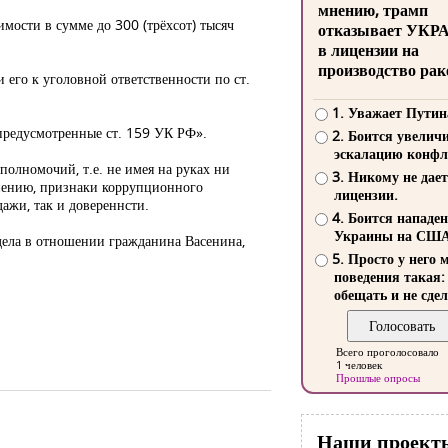
мнению, трамп
мости в сумме до 300 (трёхсот) тысяч
отказывает УКР
в лицензии на
производство рак
 его к уголовной ответственности по ст.
1. Уважает Путин
 предусмотренные ст. 159 УК РФ».
2. Боится увелич
эскалацию конфл
 полномочий, т.е. не имея на руках ни
3. Никому не дает
мнению, признаки коррупционного
лицензии.
ажи, так и довереннсти.
4. Боится нападе
Украины на СШ
дела в отношении гражданина Васенина,
5. Просто у него 
поведения такая:
обещать и не сдел
Всего проголосовало
1 человек
Прошлые опросы
Наши проект