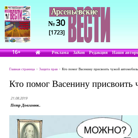
30
№
[1723]
16+
Реклама
ЗаКон
Редакция
Наши автор
Главная страница
Защита прав
Кто помог Васенину присвоить чужой автомобиль
Кто помог Васенину присвоить 
21.08.2019
Петр Довганюк.