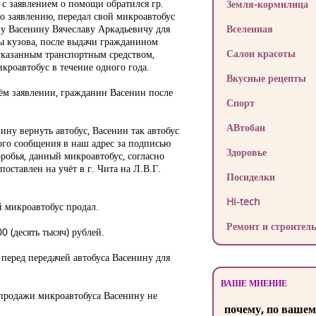
аявлением о помощи обратился гр.
Земля-кормилица
о заявлению, передал свой микроавтобус
у Васенину Вячеславу Аркадьевичу для
Вселенная
ны кузова, после выдачи гражданином
Салон красоты
указанным транспортным средством,
кроавтобус в течение одного года.
Вкусные рецепты
оём заявлении, гражданин Васенин после
Спорт
АВтобан
ну вернуть автобус, Васенин так автобус
ого сообщения в наш адрес за подписью
Здоровье
обья, данный микроавтобус, согласно
ставлен на учёт в г. Чита на Л.В.Г.
Посиделки
Hi-tech
 микроавтобус продал.
Ремонт и строитель
0 (десять тысяч) рублей.
 перед передачей автобуса Васенину для
ВАШЕ МНЕНИЕ
 продажи микроавтобуса Васенину не
почему, по вашем