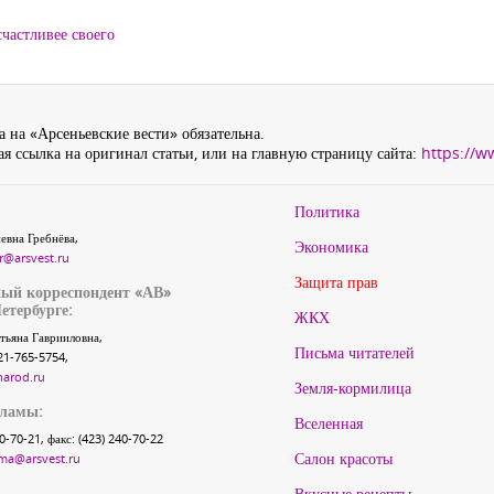
частливее своего
 на «Арсеньевские вести» обязательна.
я ссылка на оригинал статьи, или на главную страницу сайта:
https://w
Политика
евна Гребнёва,
Экономика
r@arsvest.ru
Защита прав
ый корреспондент «АВ»
етербурге:
ЖКХ
тьяна Гаврииловна,
Письма читателей
21-765-5754,
narod.ru
Земля-кормилица
кламы:
Вселенная
40-70-21, факс: (423) 240-70-22
Салон красоты
ma@arsvest.ru
Вкусные рецепты