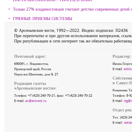
Только 27% владивостокцев считают детство современных детей с
ГРЯЗНЫЕ ПРИЕМЫ СИСТЕМЫ
© Арсеньевские вести, 1992—2022. Индекс подписки: П2436
При перепечатке и при другом использовании материалов, ссылка
При републикации в сети интернет так же обязательна работающа
Почтовый адрес:
Редактор:
690091
, г.
Владивосток
,
Ирина Георги
Приморский край
,
Россия
.
E-mail:
edito
Переулок Шевченко
, дом 9, 27
Собственн
в Санкт-П
Редакция газеты
«
Арсеньевские вести
»:
Романенко Та
Телефон:
+7 (423) 240-70-21
, факс:
+7 (423) 240-70-22
Телефон: 8-9
E-mail:
av@arsvest.ru
E-mail:
rtg@
Отдел ре
Тел.: (423) 2
E-mail:
rekla