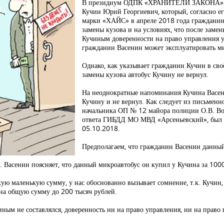
В президиум ОДПК «ХРАНИТЕЛИ ЗАКОНА» с з
Кучин Юрий Георгиевич, который, согласно ег
марки «ХАЙС» в апреле 2018 года гражданин
замены кузова и на условиях, что после заме
Кучиным доверенности на право управления 
гражданин Васенин может эксплуатировать ми
Однако, как указывает гражданин Кучин в св
замены кузова автобус Кучину не вернул.
На неоднократные напоминания Кучина Васени
Кучину и не вернул. Как следует из письменн
начальника ОП № 12 майора полиции О.В. Вор
ответа ГИБДД МО МВД «Арсеньевский», был по
05.10.2018.
Предполагаем, что гражданин Васенин данный
. Васенин поясняет, что данный микроавтобус он купил у Кучина за 1000
ую маленькую сумму, у нас обоснованно вызывает сомнение, т.к. Кучин,
 на общую сумму до 200 тысяч рублей.
иным не составлялся, доверенность ни на право управления, ни на право