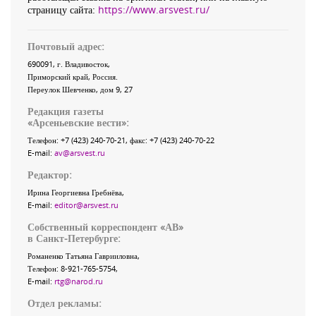
страницу сайта:
https://www.arsvest.ru/
Почтовый адрес:
690091
, г.
Владивосток
,
Приморский край
,
Россия
.
Переулок Шевченко
, дом 9, 27
Редакция газеты
«
Арсеньевские вести
»:
Телефон:
+7 (423) 240-70-21
, факс:
+7 (423) 240-70-22
E-mail:
av@arsvest.ru
Редактор:
Ирина Георгиевна Гребнёва,
E-mail:
editor@arsvest.ru
Собственный корреспондент «АВ»
в Санкт-Петербурге:
Романенко Татьяна Гаврииловна,
Телефон: 8-921-765-5754,
E-mail:
rtg@narod.ru
Отдел рекламы: