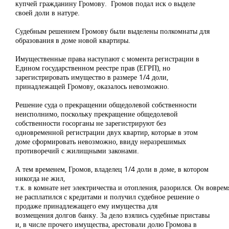
купчей гражданину Громову. Громов подал иск о выделе
своей доли в натуре.
Судебным решением Громову были выделены полкомнаты для
образования в доме новой квартиры.
Имущественные права наступают с момента регистрации в
Едином государственном реестре прав (ЕГРП), но
зарегистрировать имущество в размере 1/4 доли,
принадлежащей Громову, оказалось невозможно.
Решение суда о прекращении общедолевой собственности
неисполнимо, поскольку прекращение общедолевой
собственности госорганы не зарегистрируют без
одновременной регистрации двух квартир, которые в этом
доме сформировать невозможно, ввиду неразрешимых
противоречий с жилищными законами.
А тем временем, Громов, владелец 1/4 доли в доме, в котором
никогда не жил,
т.к. в комнате нет электричества и отопления, разорился. Он воврем
не расплатился с кредитами и получил судебное решение о
продаже принадлежащего ему имущества для
возмещения долгов банку. За дело взялись судебные приставы
и, в числе прочего имущества, арестовали долю Громова в