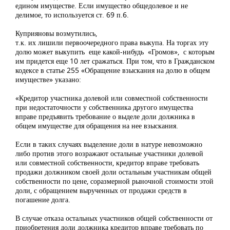
едином имуществе. Если имущество общедолевое и не
делимое, то используется ст. 69 п.6.
Куприяновы возмутились,
т.к. их лишили первоочередного права выкупа. На торгах эту
долю может выкупить еще какой-нибудь «Громов», с которым
им придется еще 10 лет сражаться. При том, что в Гражданском
кодексе в статье 255 «Обращение взыскания на долю в общем
имуществе» указано:
«Кредитор участника долевой или совместной собственности
при недостаточности у собственника другого имущества
вправе предъявить требование о выделе доли должника в
общем имуществе для обращения на нее взыскания.
Если в таких случаях выделение доли в натуре невозможно
либо против этого возражают остальные участники долевой
или совместной собственности, кредитор вправе требовать
продажи должником своей доли остальным участникам общей
собственности по цене, соразмерной рыночной стоимости этой
доли, с обращением вырученных от продажи средств в
погашение долга.
В случае отказа остальных участников общей собственности от
приобретения доли должника кредитор вправе требовать по