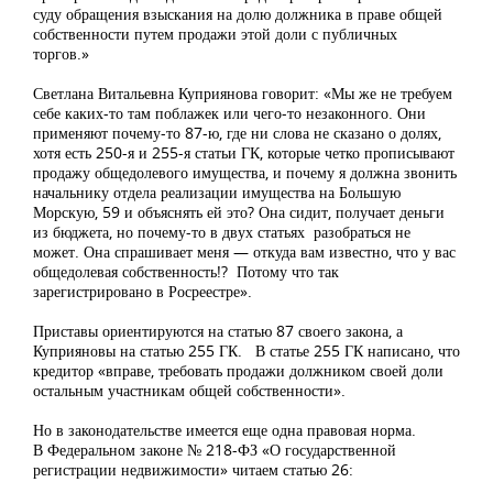
суду обращения взыскания на долю должника в праве общей
собственности путем продажи этой доли с публичных
торгов.»
Светлана Витальевна Куприянова говорит: «Мы же не требуем
себе каких-то там поблажек или чего-то незаконного. Они
применяют почему-то 87-ю, где ни слова не сказано о долях,
хотя есть 250-я и 255-я статьи ГК, которые четко прописывают
продажу общедолевого имущества, и почему я должна звонить
начальнику отдела реализации имущества на Большую
Морскую, 59 и объяснять ей это? Она сидит, получает деньги
из бюджета, но почему-то в двух статьях разобраться не
может. Она спрашивает меня — откуда вам известно, что у вас
общедолевая собственность!? Потому что так
зарегистрировано в Росреестре».
Приставы ориентируются на статью 87 своего закона, а
Куприяновы на статью 255 ГК. В статье 255 ГК написано, что
кредитор «вправе, требовать продажи должником своей доли
остальным участникам общей собственности».
Но в законодательстве имеется еще одна правовая норма.
В Федеральном законе № 218-ФЗ «О государственной
регистрации недвижимости» читаем статью 26: