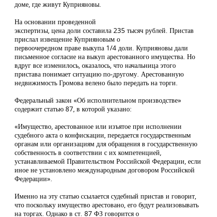
доме, где живут Куприяновы.
На основании проведенной
экспертизы, цена доли составила 235 тысяч рублей. Пристав
прислал извещение Куприяновым о
первоочередном праве выкупа 1/4 доли. Куприяновы дали
письменное согласие на выкуп арестованного имущества. Но
вдруг все изменилось, оказалось, что начальница этого
пристава понимает ситуацию по-другому. Арестованную
недвижимость Громова велено было передать на торги.
Федеральный закон «Об исполнительном производстве»
содержит статью 87, в которой указано:
«Имущество, арестованное или изъятое при исполнении
судебного акта о конфискации, передается государственным
органам или организациям для обращения в государственную
собственность в соответствии с их компетенцией,
устанавливаемой Правительством Российской Федерации, если
иное не установлено международным договором Российской
Федерации».
Именно на эту статью ссылается судебный пристав и говорит,
что поскольку имущество арестовано, его будут реализовывать
на торгах. Однако в ст. 87 ФЗ говорится о