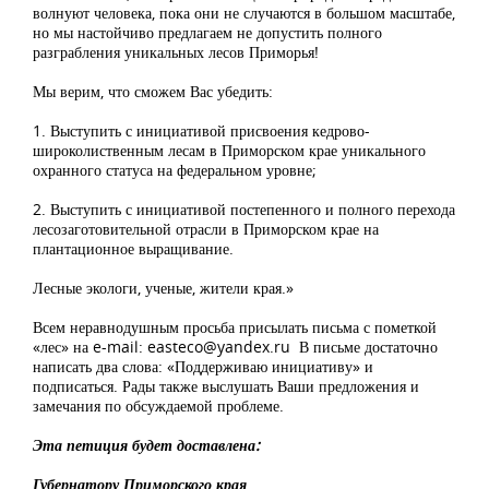
волнуют человека, пока они не случаются в большом масштабе,
но мы настойчиво предлагаем не допустить полного
разграбления уникальных лесов Приморья!
Мы верим, что сможем Вас убедить:
1. Выступить с инициативой присвоения кедрово-
широколиственным лесам в Приморском крае уникального
охранного статуса на федеральном уровне;
2. Выступить с инициативой постепенного и полного перехода
лесозаготовительной отрасли в Приморском крае на
плантационное выращивание.
Лесные экологи, ученые, жители края.»
Всем неравнодушным просьба присылать письма с пометкой
«лес» на e-mail:
easteco@yandex.ru
В письме достаточно
написать два слова: «Поддерживаю инициативу» и
подписаться. Рады также выслушать Ваши предложения и
замечания по обсуждаемой проблеме.
Эта петиция будет доставлена:
Губернатору Приморского края