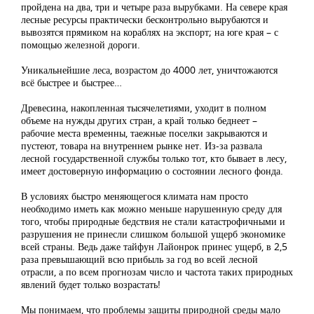
пройдена на два, три и четыре раза вырубками. На севере края
лесные ресурсы практически бесконтрольно вырубаются и
вывозятся прямиком на кораблях на экспорт; на юге края – с
помощью железной дороги.
Уникальнейшие леса, возрастом до 4000 лет, уничтожаются
всё быстрее и быстрее…
Древесина, накопленная тысячелетиями, уходит в полном
объеме на нужды других стран, а край только беднеет –
рабочие места временны, таежные поселки закрываются и
пустеют, товара на внутреннем рынке нет. Из-за развала
лесной государственной службы только тот, кто бывает в лесу,
имеет достоверную информацию о состоянии лесного фонда.
В условиях быстро меняющегося климата нам просто
необходимо иметь как можно меньше нарушенную среду для
того, чтобы природные бедствия не стали катастрофичными и
разрушения не принесли слишком большой ущерб экономике
всей страны. Ведь даже тайфун Лайонрок принес ущерб, в 2,5
раза превышающий всю прибыль за год во всей лесной
отрасли, а по всем прогнозам число и частота таких природных
явлений будет только возрастать!
Мы понимаем, что проблемы защиты природной среды мало