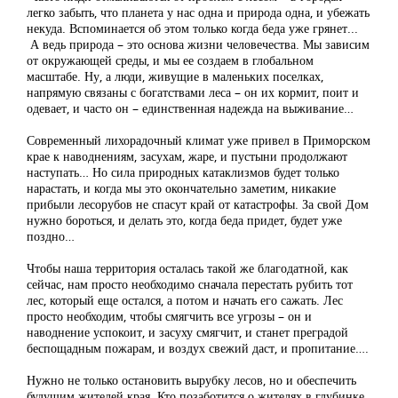
легко забыть, что планета у нас одна и природа одна, и убежать
некуда. Вспоминается об этом только когда беда уже грянет...
А ведь природа – это основа жизни человечества. Мы зависим
от окружающей среды, и мы ее создаем в глобальном
масштабе. Ну, а люди, живущие в маленьких поселках,
напрямую связаны с богатствами леса – он их кормит, поит и
одевает, и часто он – единственная надежда на выживание…
Современный лихорадочный климат уже привел в Приморском
крае к наводнениям, засухам, жаре, и пустыни продолжают
наступать… Но сила природных катаклизмов будет только
нарастать, и когда мы это окончательно заметим, никакие
прибыли лесорубов не спасут край от катастрофы. За свой Дом
нужно бороться, и делать это, когда беда придет, будет уже
поздно…
Чтобы наша территория осталась такой же благодатной, как
сейчас, нам просто необходимо сначала перестать рубить тот
лес, который еще остался, а потом и начать его сажать. Лес
просто необходим, чтобы смягчить все угрозы – он и
наводнение успокоит, и засуху смягчит, и станет преградой
беспощадным пожарам, и воздух свежий даст, и пропитание….
Нужно не только остановить вырубку лесов, но и обеспечить
будущим жителей края. Кто позаботится о жителях в глубинке,