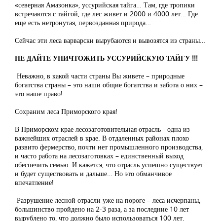
«северная Амазонка», уссурийская тайга… Там, где тропики
встречаются с тайгой, где лес живет и 2000 и 4000 лет… Где
еще есть нетронутая, первозданная природа…
Сейчас эти леса варварски вырубаются и вывозятся из страны…
НЕ ДАЙТЕ УНИЧТОЖИТЬ УССУРИЙСКУЮ ТАЙГУ !!!
Неважно, в какой части страны Вы живете – природные
богатства страны – это наши общие богатства и забота о них –
это наше право!
Сохраним леса Приморского края!
В Приморском крае лесозаготовительная отрасль - одна из
важнейших отраслей в крае. В отдаленных районах плохо
развито фермерство, почти нет промышленного производства,
и часто работа на лесозаготовках – единственный выход
обеспечить семью. И кажется, что отрасль успешно существует
и будет существовать и дальше… Но это обманчивое
впечатление!
Разрушение лесной отрасли уже на пороге – леса исчерпаны,
большинство пройдено на 2-3 раза, а за последние 10 лет
вырублено то, что должно было использоваться 100 лет.