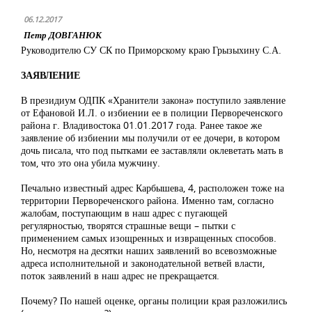
06.12.2017
Петр ДОВГАНЮК
Руководителю СУ СК по Приморскому краю Грызыхину С.А.
ЗАЯВЛЕНИЕ
В президиум ОДПК «Хранители закона» поступило заявление
от Ефановой И.Л. о избиении ее в полиции Первореченского
района г. Владивостока 01.01.2017 года. Ранее такое же
заявление об избиении мы получили от ее дочери, в котором
дочь писала, что под пытками ее заставляли оклеветать мать в
том, что это она убила мужчину.
Печально известный адрес Карбышева, 4, расположен тоже на
территории Первореченского района. Именно там, согласно
жалобам, поступающим в наш адрес с пугающей
регулярностью, творятся страшные вещи – пытки с
применением самых изощренных и извращенных способов.
Но, несмотря на десятки наших заявлений во всевозможные
адреса исполнительной и законодательной ветвей власти,
поток заявлений в наш адрес не прекращается.
Почему? По нашей оценке, органы полиции края разложились