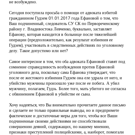
не возбуждено.
Сегодня поступила просьба о помощи от адвоката избитой
гражданином Гудзем 01.01.2017 года Ефановой о том, что
Ваш подчиненный, следователь СУ СК по Первореченскому
району г. Владивостока Левченко, буквально, заставляет
Ефанову, которая находится в больнице после тяжелейшей
операции (предположительно, как результат избиения ее
Гудзем), участвовать в следственных действиях по уголовному
делу. Такое допустимо или нет?
Самое интересное в том, что оба адвоката Ефановой ставят под
сомнение справедливость возбуждения против Ефановой
уголовного дела, поскольку сама Ефанова утверждает, что
после ее жестокого избиения Гудзем она еле удрала от него, и
убийство мужчины произошло уже после ее побега. А убил
мужчину, полагаем, Гудзь. Более того, мать убитого не согласна
с обвинением Ефановой в убийстве ее сына.
Хочу надеяться, что Вы внимательно прочитаете данное письмо
и сделаете не только правильные выводы, но и предпримете
фактические и достаточные меры для того, чтобы все Ваши
подчиненные своими действиями не способствовали
совершению деяний, содержащих, по нашему мнению,
признаки преступлений полицейскими, а, наоборот, помогали