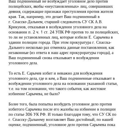
Ваш подчиненный не возбуждает уголовное дело против
полицейских, якобы «неустановленных» лиц, совершивших
деяния, содержащие признаки преступления против жителя
края. Так, например, это делает Ваш подчиненный в
г. Спасске-Дальнем, старший следователь СУ СК А.В.
Крикунов, отказывая в возбуждении уголовного дела на
основании п. 2 ч. 1 ст. 24 УПК РФ против то ли полицейских,
то ли не установленных лиц, которые избили Е. Сарычева в
здании полиции города. При этом прокуратура г. Спасска-
Дальнего несколько раз отменяла данные постановления, как
незаконные (из ответа в наш адрес прокуроратуры города), а
Ваш подчиненный снова отказывает в возбуждении
уголовного дела.
То есть Е. Сарычев избит и неважно для возбуждения
уголовного дела, где и кем, а Ваш подчиненные отказывает в
возбуждении уголовного дела на основании указанной статьи,
т.е. на том основании, что такого события, как жестокое
избиение Сарычева, не было?
Более того, была попытка возбудить уголовное дело против
избитого Сарычева после его жалобы на избиение в полиции
по статье 306 УК РФ. И только благодаря тому, что СУ СК по
г. Спасску-Дальнему возглавляет Ваш достойный, по нашей
оценке, подчиненный, уголовное дело против Сарычева пока