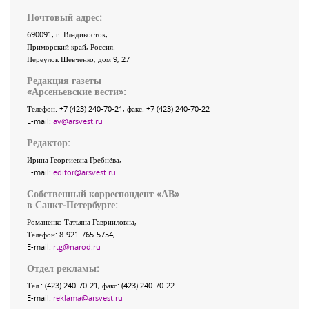
Почтовый адрес:
690091
, г.
Владивосток
,
Приморский край
,
Россия
.
Переулок Шевченко
, дом 9, 27
Редакция газеты
«
Арсеньевские вести
»:
Телефон:
+7 (423) 240-70-21
, факс:
+7 (423) 240-70-22
E-mail:
av@arsvest.ru
Редактор:
Ирина Георгиевна Гребнёва,
E-mail:
editor@arsvest.ru
Собственный корреспондент «АВ»
в Санкт-Петербурге:
Романенко Татьяна Гаврииловна,
Телефон: 8-921-765-5754,
E-mail:
rtg@narod.ru
Отдел рекламы:
Тел.: (423) 240-70-21, факс: (423) 240-70-22
E-mail:
reklama@arsvest.ru