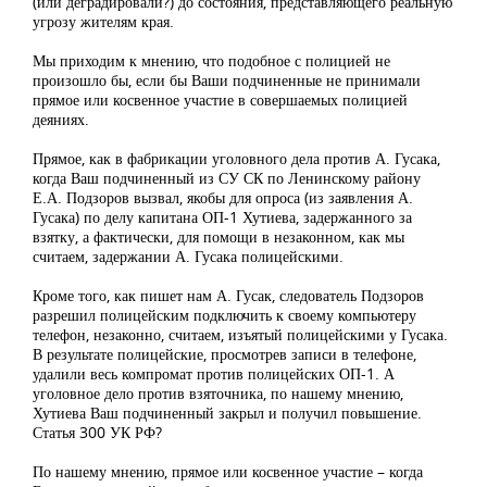
(или деградировали?) до состояния, представляющего реальную
угрозу жителям края.
Мы приходим к мнению, что подобное с полицией не
произошло бы, если бы Ваши подчиненные не принимали
прямое или косвенное участие в совершаемых полицией
деяниях.
Прямое, как в фабрикации уголовного дела против А. Гусака,
когда Ваш подчиненный из СУ СК по Ленинскому району
Е.А. Подзоров вызвал, якобы для опроса (из заявления А.
Гусака) по делу капитана ОП-1 Хутиева, задержанного за
взятку, а фактически, для помощи в незаконном, как мы
считаем, задержании А. Гусака полицейскими.
Кроме того, как пишет нам А. Гусак, следователь Подзоров
разрешил полицейским подключить к своему компьютеру
телефон, незаконно, считаем, изъятый полицейскими у Гусака.
В результате полицейские, просмотрев записи в телефоне,
удалили весь компромат против полицейских ОП-1. А
уголовное дело против взяточника, по нашему мнению,
Хутиева Ваш подчиненный закрыл и получил повышение.
Статья 300 УК РФ?
По нашему мнению, прямое или косвенное участие – когда