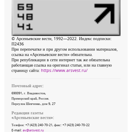
© Арсеньевские вести, 1992—2022. Индекс подписки:
П2436
При перепечатке и при другом использовании материалов,
ссылка на «Арсеньевские вести» обязательна.
При републикации в сети интернет так же обязательна
работающая ссылка на оригинал статьи, или на главную
страницу сайта:
https://www.arsvest.ru/
Почтовый адрес:
690091
, г.
Владивосток
,
Приморский край
,
Россия
.
Переулок Шевченко
, дом 9, 27
Редакция газеты
«
Арсеньевские вести
»:
Телефон:
+7 (423) 240-70-21
, факс:
+7 (423) 240-70-22
E-mail:
av@arsvest.ru