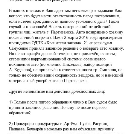
В наших письмах в Ваш адрес мы несколько раз задавали Вам
вопрос, кто будет нести ответственность перед потерпевшим,
если истечёт срок давности данного уголовного дела? Такой
случай и произошёл! Но есть потерпевший от действий
группы лиц, житель г. Партизанска. Авто возвращено хозяину
после личной встречи с Вами 2 марта 2016 года председателя
президиума ОДПК «Хранители закона». 21 апреля судья
Самусенко приняла законное решение о возврате авто хозяину.
Но не возвращён дорогой телефон, не привлечён, считаем,
стараниями коррумпированной системы организатор
похищения авто (по мнению Николаева, майор полиции
А. Кудашов), не привлечён к ответственности гр. Смирнов, не
только не обеспечивший сохранность вещдока, но и нанёсший
материальный ущерб жителю Партизанска.
Другие непонятные нам действия должностных лиц:
1) Только после пятого обращения лично к Вам судом было
принято законное решение. Почему не после первого
обращения?
2) Прокуроры прокуратуры г. Артёма Шугов, Рагулин,
Пашаева, Бочкарёв несколько раз нам объясняли причину