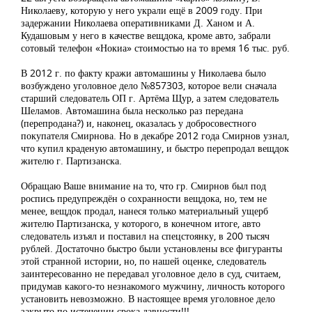
Николаеву, которую у него украли ещё в 2009 году. При
задержании Николаева оперативниками Д. Ханом и А.
Кудашовым у него в качестве вещдока, кроме авто, забрали
сотовый телефон «Нокиа» стоимостью на то время 16 тыс. руб.
В 2012 г. по факту кражи автомашины у Николаева было
возбуждено уголовное дело №857303, которое вели сначала
старший следователь ОП г. Артёма Щур, а затем следователь
Шеламов. Автомашина была несколько раз передана
(перепродана?) и, наконец, оказалась у добросовестного
покупателя Смирнова. Но в декабре 2012 года Смирнов узнал,
что купил краденую автомашину, и быстро перепродал вещдок
жителю г. Партизанска.
Обращаю Ваше внимание на то, что гр. Смирнов был под
роспись предупреждён о сохранности вещдока, но, тем не
менее, вещдок продал, нанеся только материальный ущерб
жителю Партизанска, у которого, в конечном итоге, авто
следователь изъял и поставил на спецстоянку, в 200 тысяч
рублей. Достаточно быстро были установлены все фигуранты
этой странной истории, но, по нашей оценке, следователь
заинтересованно не передавал уголовное дело в суд, считаем,
придумав какого-то незнакомого мужчину, личность которого
установить невозможно. В настоящее время уголовное дело
закрыто по истечении срока давности!!!