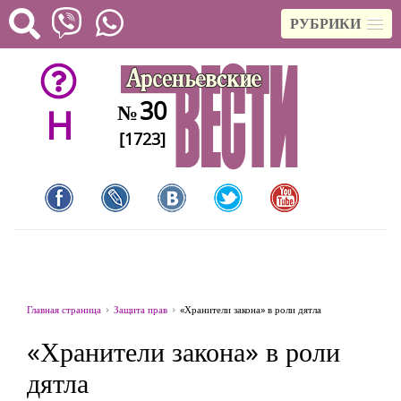
РУБРИКИ
30
№
H
[1723]
Главная страница
Защита прав
«Хранители закона» в роли дятла
«Хранители закона» в роли
дятла