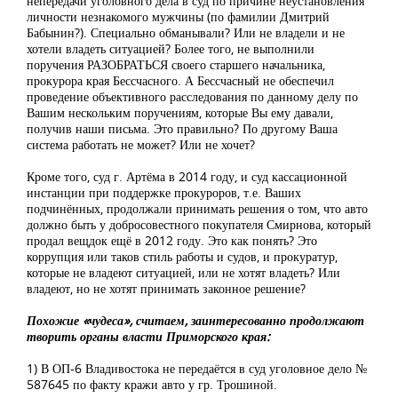
непередачи уголовного дела в суд по причине неустановления
личности незнакомого мужчины (по фамилии Дмитрий
Бабынин?). Специально обманывали? Или не владели и не
хотели владеть ситуацией? Более того, не выполнили
поручения РАЗОБРАТЬСЯ своего старшего начальника,
прокурора края Бессчасного. А Бессчасный не обеспечил
проведение объективного расследования по данному делу по
Вашим нескольким поручениям, которые Вы ему давали,
получив наши письма. Это правильно? По другому Ваша
система работать не может? Или не хочет?
Кроме того, суд г. Артёма в 2014 году, и суд кассационной
инстанции при поддержке прокуроров, т.е. Ваших
подчинённых, продолжали принимать решения о том, что авто
должно быть у добросовестного покупателя Смирнова, который
продал вещдок ещё в 2012 году. Это как понять? Это
коррупция или таков стиль работы и судов, и прокуратур,
которые не владеют ситуацией, или не хотят владеть? Или
владеют, но не хотят принимать законное решение?
Похожие «чудеса», считаем, заинтересованно продолжают
творить органы власти Приморского края:
1) В ОП-6 Владивостока не передаётся в суд уголовное дело №
587645 по факту кражи авто у гр. Трошиной.