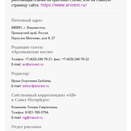
страницу сайта:
https://www.arsvest.ru/
Почтовый адрес:
690091
, г.
Владивосток
,
Приморский край
,
Россия
.
Переулок Шевченко
, дом 9, 27
Редакция газеты
«
Арсеньевские вести
»:
Телефон:
+7 (423) 240-70-21
, факс:
+7 (423) 240-70-22
E-mail:
av@arsvest.ru
Редактор:
Ирина Георгиевна Гребнёва,
E-mail:
editor@arsvest.ru
Собственный корреспондент «АВ»
в Санкт-Петербурге:
Романенко Татьяна Гаврииловна,
Телефон: 8-921-765-5754,
E-mail:
rtg@narod.ru
Отдел рекламы: