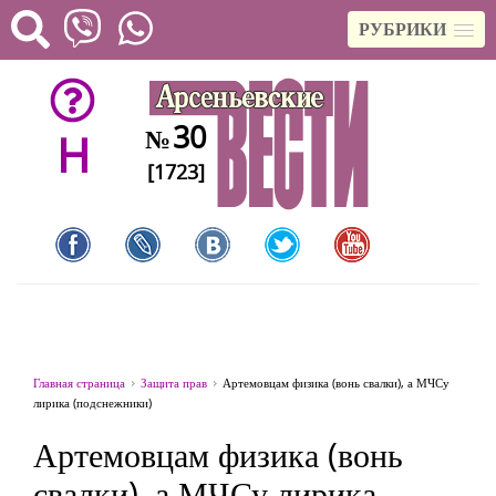
РУБРИКИ
30
№
H
[1723]
Главная страница
Защита прав
Артемовцам физика (вонь свалки), а МЧСу
лирика (подснежники)
Артемовцам физика (вонь
свалки), а МЧСу лирика