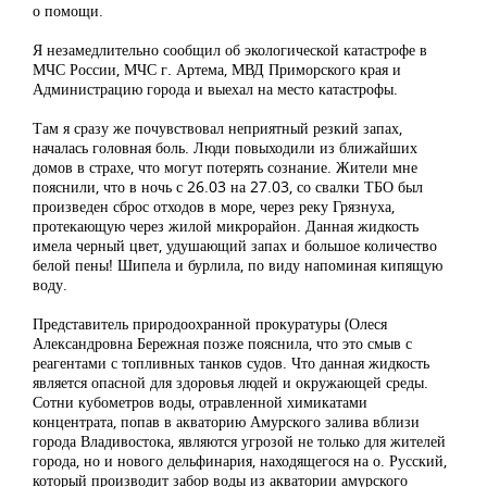
о помощи.
Я незамедлительно сообщил об экологической катастрофе в
МЧС России, МЧС г. Артема, МВД Приморского края и
Администрацию города и выехал на место катастрофы.
Там я сразу же почувствовал неприятный резкий запах,
началась головная боль. Люди повыходили из ближайших
домов в страхе, что могут потерять сознание. Жители мне
пояснили, что в ночь с 26.03 на 27.03, со свалки ТБО был
произведен сброс отходов в море, через реку Грязнуха,
протекающую через жилой микрорайон. Данная жидкость
имела черный цвет, удушающий запах и большое количество
белой пены! Шипела и бурлила, по виду напоминая кипящую
воду.
Представитель природоохранной прокуратуры (Олеся
Александровна Бережная позже пояснила, что это смыв с
реагентами с топливных танков судов. Что данная жидкость
является опасной для здоровья людей и окружающей среды.
Сотни кубометров воды, отравленной химикатами
концентрата, попав в акваторию Амурского залива вблизи
города Владивостока, являются угрозой не только для жителей
города, но и нового дельфинария, находящегося на о. Русский,
который производит забор воды из акватории амурского