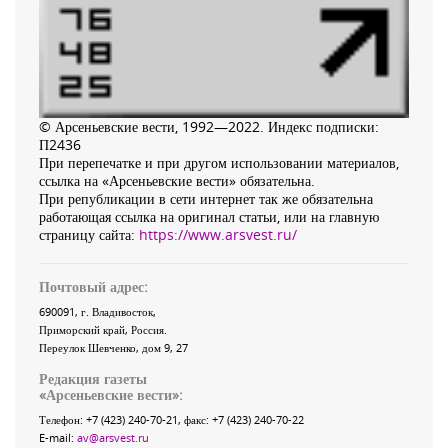
© Арсеньевские вести, 1992—2022. Индекс подписки:
П2436
При перепечатке и при другом использовании материалов,
ссылка на «Арсеньевские вести» обязательна.
При републикации в сети интернет так же обязательна
работающая ссылка на оригинал статьи, или на главную
страницу сайта:
https://www.arsvest.ru/
Почтовый адрес:
690091
, г.
Владивосток
,
Приморский край
,
Россия
.
Переулок Шевченко
, дом 9, 27
Редакция газеты
«
Арсеньевские вести
»:
Телефон:
+7 (423) 240-70-21
, факс:
+7 (423) 240-70-22
E-mail:
av@arsvest.ru