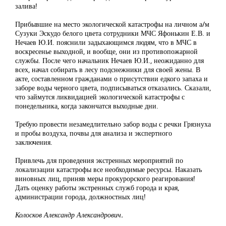
залива!
Прибывшие на место экологической катастрофы на личном а/м
Сузуки Эскудо белого цвета сотрудники МЧС Яфонькин Е.В. и
Нечаев Ю.И. пояснили задыхающимся людям, что в МЧС в
воскресенье выходной, и вообще, они из противопожарной
службы. После чего начальник Нечаев Ю.И., неожиданно для
всех, начал собирать в лесу подснежники для своей жены. В
акте, составленном гражданами о присутствии едкого запаха и
заборе воды черного цвета, подписываться отказались. Сказали,
что займутся ликвидацией экологической катастрофы с
понедельника, когда закончатся выходные дни.
Требую провести незамедлительно забор воды с речки Грязнуха
и пробы воздуха, почвы для анализа и экспертного
заключения.
Привлечь для проведения экстренных мероприятий по
локализации катастрофы все необходимые ресурсы. Наказать
виновных лиц, приняв меры прокурорского реагирования!
Дать оценку работы экстренных служб города и края,
администрации города, должностных лиц!
Колосков Александр Александрович.