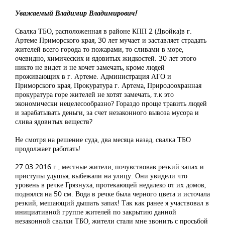
Уважаемый Владимир Владимирович!
Свалка ТБО, расположенная в районе КПП 2 (Двойка)в г.
Артеме Приморского края, 30 лет мучает и заставляет страдать
жителей всего города то пожарами, то сливами в море,
очевидно, химических и ядовитых жидкостей. 30 лет этого
никто не видет и не хочет замечать, кроме людей
проживающих в г. Артеме. Администрация АГО и
Приморского края, Прокуратура г. Артема, Природоохранная
прокуратура горе жителей не хотят замечать, т.к это
экономически нецелесообразно? Гораздо проще травить людей
и зарабатывать деньги, за счет незаконного вывоза мусора и
слива ядовитых веществ?
Не смотря на решение суда, два месяца назад, свалка ТБО
продолжает работать!
27.03.2016 г., местные жители, почувствовав резкий запах и
приступы удушья, выбежали на улицу. Они увидели что
уровень в речке Грязнуха, протекающей недалеко от их домов,
поднялся на 50 см. Вода в речке была черного цвета и источала
резкий, мешающий дышать запах! Так как ранее я участвовал в
инициативной группе жителей по закрытию данной
незаконной свалки ТБО, жители стали мне звонить с просьбой