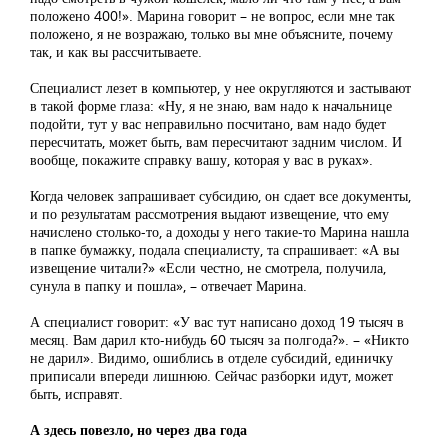
положено 400!». Марина говорит – не вопрос, если мне так
положено, я не возражаю, только вы мне объясните, почему
так, и как вы рассчитываете.
Специалист лезет в компьютер, у нее округляются и застывают
в такой форме глаза: «Ну, я не знаю, вам надо к начальнице
подойти, тут у вас неправильно посчитано, вам надо будет
пересчитать, может быть, вам пересчитают задним числом. И
вообще, покажите справку вашу, которая у вас в руках».
Когда человек запрашивает субсидию, он сдает все документы,
и по результатам рассмотрения выдают извещение, что ему
начислено столько-то, а доходы у него такие-то Марина нашла
в папке бумажку, подала специалисту, та спрашивает: «А вы
извещение читали?» «Если честно, не смотрела, получила,
сунула в папку и пошла», – отвечает Марина.
А специалист говорит: «У вас тут написано доход 19 тысяч в
месяц. Вам дарил кто-нибудь 60 тысяч за полгода?». – «Никто
не дарил». Видимо, ошиблись в отделе субсидий, единичку
приписали впереди лишнюю. Сейчас разборки идут, может
быть, исправят.
А здесь повезло, но через два года