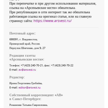
При перепечатке и при другом использовании материалов,
ссылка на «Арсеньевские вести» обязательна.
При републикации в сети интернет так же обязательна
работающая ссылка на оригинал статьи, или на главную
страницу сайта:
https://www.arsvest.ru/
Почтовый адрес:
690091
, г.
Владивосток
,
Приморский край
,
Россия
.
Переулок Шевченко
, дом 9, 27
Редакция газеты
«
Арсеньевские вести
»:
Телефон:
+7 (423) 240-70-21
, факс:
+7 (423) 240-70-22
E-mail:
av@arsvest.ru
Редактор:
Ирина Георгиевна Гребнёва,
E-mail:
editor@arsvest.ru
Собственный корреспондент «АВ»
в Санкт-Петербурге:
Романенко Татьяна Гаврииловна,