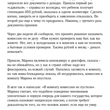
запросили все документы о доходах. Пришла первый раз
«сдаваться», – справка из колледжа, что ребенок получает
стипендию 450 рублей, оказалась в одном экземпляре. Сделать
копию, заверить ее и приобщить к заявлению отказались. Во
второй раз еще к чему-то придрались. Наконец, с третьего раза
документы приняли.
Через две недели ей сообщили, что принято решение назначить
комиссию по ее делу: «Нам нужно проверить ваш быт, как вы
живете. Нет, нет, в холодильник и в кошелек к вам не полезем,
а бытовые условия проверим. Тысяча рублей в месяц – деньги
немалые!».
Пришли, Марина включила кинокамеру и диктофон, сказала –
вы не обижайтесь, но у нас в стране сейчас надо все
фиксировать, на всякий случай. Пытались заглянуть в комнату,
но там мама-блокадница лежала, ей нездоровилось, комиссию в
комнату Марина не впустила.
В акте так и написали: «В комнату комиссию не пустили».
Марина считает, что подобное поведение чиновников
унизительно в первую очередь для нашего государства, которое
сначала назначает нищенскую пенсию, а потом требует
доказательств того, на что человек живет, если еще не умер.