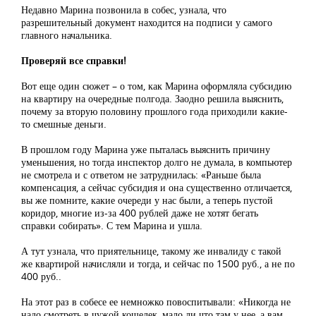
Недавно Марина позвонила в собес, узнала, что
разрешительный документ находится на подписи у самого
главного начальника.
Проверяй все справки!
Вот еще один сюжет – о том, как Марина оформляла субсидию
на квартиру на очередные полгода. Заодно решила выяснить,
почему за вторую половину прошлого года приходили какие-
то смешные деньги.
В прошлом году Марина уже пыталась выяснить причину
уменьшения, но тогда инспектор долго не думала, в компьютер
не смотрела и с ответом не затруднилась: «Раньше была
компенсация, а сейчас субсидия и она существенно отличается,
вы же помните, какие очереди у нас были, а теперь пустой
коридор, многие из-за 400 рублей даже не хотят бегать
справки собирать». С тем Марина и ушла.
А тут узнала, что приятельнице, такому же инвалиду с такой
же квартирой начисляли и тогда, и сейчас по 1500 руб., а не по
400 руб..
На этот раз в собесе ее немножко повоспитывали: «Никогда не
надо смотреть в чужой кошелек, мало ли что там у нее, а вам