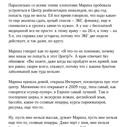
Параллельно со всеми этими хлопотами Марина пробовала
устроиться в Центр реабилитации инвалидов, но два год
попасть туда не могла. Ей все время говорили, что надо какие-
то еще анализы сдать, целый список – ЭКГ, флюшку, еще и
гинеколога и уролога зачем-то нужно. А у нас с бесплатной
медициной все не просто: к этому врачу – на 26-е, к тому – на
5-е, эта справка уже устарела, потому что ЭКГ две недели
действует, и так далее, по кругу.
Марина говорит как-то врачу: «Я что-то не понимаю, почему
мне никак не попасть в этот Центр?». А врач отвечает без
обиняков: «Вы знаете, даже когда вы пройдете всех врачей, вам
все равно, скорее всего, откажут, потому что с вашим букетом
заболеваний вам туда нельзя».
Марина пришла домой, открыла Интернет, посмотрела про этот
центр. Матвиенко его открывает в 2009 году, типа самый, как
говорится «супер-пупер», в Европе самый лучший. Там и
посещение цирка, и экскурсии всякие, английский язык,
бассейн, какие-то соляные пещеры, курсы парикмахеров,
рисунка, еще что-то.
Ну, пусть мне нельзя массаж, думает Марина, пусть мне нельзя
еще что-то, соляные пещеры. Даже черт с ним, мне нельзя