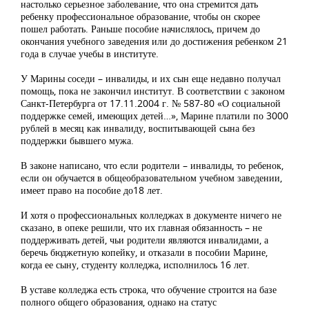
настолько серьезное заболевание, что она стремится дать
ребенку профессиональное образование, чтобы он скорее
пошел работать. Раньше пособие начислялось, причем до
окончания учебного заведения или до достижения ребенком 21
года в случае учебы в институте.
У Марины соседи – инвалиды, и их сын еще недавно получал
помощь, пока не закончил институт. В соответствии с законом
Санкт-Петербурга от 17.11.2004 г. № 587-80 «О социальной
поддержке семей, имеющих детей…», Марине платили по 3000
рублей в месяц как инвалиду, воспитывающей сына без
поддержки бывшего мужа.
В законе написано, что если родители – инвалиды, то ребенок,
если он обучается в общеобразовательном учебном заведении,
имеет право на пособие до18 лет.
И хотя о профессиональных колледжах в документе ничего не
сказано, в опеке решили, что их главная обязанность – не
поддерживать детей, чьи родители являются инвалидами, а
беречь бюджетную копейку, и отказали в пособии Марине,
когда ее сыну, студенту колледжа, исполнилось 16 лет.
В уставе колледжа есть строка, что обучение строится на базе
полного общего образования, однако на статус