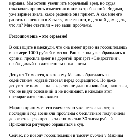
кармана. Мы хотели увеличить моральный вред, но судья
отказалась принять изменения исковых требований. Видимо,
уже заранее знала, какое решение она примет. А как мне его
растить на пенсию в 8 тысяч, мне его что, в детский дом сдать,
что ли? Мне ответили – это ваши проблемы.
Госсоцпомощь – это серьезно!
В соцзащите намекнули, что она имеет право на госсоцпомощь
в размере 1000 рублей в месяц. Раньше она уже обращалась в
органы, просила денег на дорогой препарат «Сандостатин»,
необходимый по жизненным показаниям.
Депутат Тимофеев, к которому Марина обратилась за
содействием, ходатайствовал перед соцзащитой. Но даже
депутат не помог – на лекарство не дали ни копейки, написали,
что не видят оснований и не понимают, насколько этот
препарат жизненно важен.
Марина принимает его ежемесячно уже несколько лет, в
последний год возникли проблемы с бесплатным получением
дорогостоящего препарата стоимостью 30 тысяч рублей.
Приходится регулярно обращаться в суд.
Сейчас, по поводу госсоцпомощи в тысячу рублей у Марины