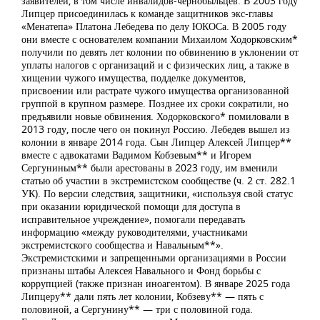
заявителей, в том числе инвалидов-чернобыльцев. В 2003 году
Липцер присоединилась к команде защитников экс-главы
«Менатепа» Платона Лебедева по делу ЮКОСа. В 2005 году
они вместе с основателем компании Михаилом Ходорковским*
получили по девять лет колонии по обвинению в уклонении от
уплаты налогов с организаций и с физических лиц, а также в
хищении чужого имущества, подделке документов,
присвоении или растрате чужого имущества организованной
группой в крупном размере. Позднее их сроки сократили, но
предъявили новые обвинения. Ходорковского* помиловали в
2013 году, после чего он покинул Россию. Лебедев вышел из
колонии в январе 2014 года. Сын Липцер Алексей Липцер**
вместе с адвокатами Вадимом Кобзевым** и Игорем
Сергуниным** были арестованы в 2023 году, им вменили
статью об участии в экстремистском сообществе (ч. 2 ст. 282.1
УК). По версии следствия, защитники, «используя свой статус
при оказании юридической помощи для доступа в
исправительное учреждение», помогали передавать
информацию «между руководителями, участниками
экстремистского сообщества и Навальным**».
Экстремистскими и запрещенными организациями в России
признаны штабы Алексея Навального и Фонд борьбы с
коррупцией (также признан иноагентом). В январе 2025 года
Липцеру** дали пять лет колонии, Кобзеву** — пять с
половиной, а Сергунину** — три с половиной года.