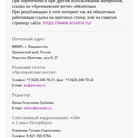
При перепечатке и при другом использовании материалов,
ссылка на «Арсеньевские вести» обязательна.
При републикации в сети интернет так же обязательна
работающая ссылка на оригинал статьи, или на главную
страницу сайта:
https://www.arsvest.ru/
Почтовый адрес:
690091
, г.
Владивосток
,
Приморский край
,
Россия
.
Переулок Шевченко
, дом 9, 27
Редакция газеты
«
Арсеньевские вести
»:
Телефон:
+7 (423) 240-70-21
, факс:
+7 (423) 240-70-22
E-mail:
av@arsvest.ru
Редактор:
Ирина Георгиевна Гребнёва,
E-mail:
editor@arsvest.ru
Собственный корреспондент «АВ»
в Санкт-Петербурге:
Романенко Татьяна Гаврииловна,
Телефон: 8-921-765-5754,