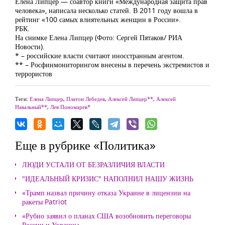
Елена Липцер — соавтор книги «Международная защита прав
человека», написала несколько статей. В 2011 году вошла в
рейтинг «100 самых влиятельных женщин в России».
РБК.
На снимке Елена Липцер (Фото: Сергей Пятаков/ РИА
Новости).
* – российские власти считают иносстранным агентом.
** – Росфинмониторингом внесены в перечень экстремистов и
террористов
Теги:
Елена Липцер
,
Платон Лебедев
,
Алексей Липцер**
,
Алексей
Навальный**
,
Лев Пономарев*
Еще в рубрике «Политика»
ЛЮДИ УСТАЛИ ОТ БЕЗРАЗЛИЧИЯ ВЛАСТИ
"ИДЕАЛЬНЫЙ КРИЗИС" НАПОЛНИЛ НАШУ ЖИЗНЬ
«Трамп назвал причину отказа Украине в лицензии на
ракеты Patriot
«Рубио заявил о планах США возобновить переговоры
России и Украины