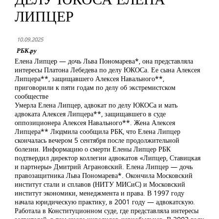
ЛИПЦЕР
10.09.2025
РБК.ру
Елена Липцер — дочь Льва Пономарева*, она представляла
интересы Платона Лебедева по делу ЮКОСа. Ее сына Алексея
Липцера**, защищавшего Алексея Навального**,
приговорили к пяти годам по делу об экстремистском
сообществе
Умерла Елена Липцер, адвокат по делу ЮКОСа и мать
адвоката Алексея Липцера**, защищавшего в суде
оппозиционера Алексея Навального**. Жена Алексея
Липцера** Людмила сообщила РБК, что Елена Липцер
скончалась вечером 5 сентября после продолжительной
болезни. Информацию о смерти Елены Липцер РБК
подтвердил директор коллегии адвокатов «Липцер, Ставицкая
и партнеры» Дмитрий Аграновский. Елена Липцер — дочь
правозащитника Льва Пономарева*. Окончила Московский
институт стали и сплавов (НИТУ МИСиС) и Московский
институт экономики, менеджмента и права. В 1997 году
начала юридическую практику, в 2001 году — адвокатскую.
Работала в Конституционном суде, где представляла интересы