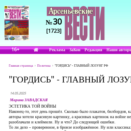
30
№
[1723]
16+
Реклама
ЗаКон
Редакция
Наши автор
Главная страница
Политика
"ГОРДИСЬ" - ГЛАВНЫЙ ЛОЗУНГ РФ
"ГОРДИСЬ" - ГЛАВНЫЙ ЛОЗУ
14.05.2025
Марина ЗАВАДСКАЯ
ЭСТЕТИКА ТОЙ ВОЙНЫ
Наконец-то, этот день прошёл. Сколько было плакатов, билбордов,
авторы хотели красивую картинку, а красивых картинок на войне н
разоблачали и клеймили. Ну и что? До следующей ошибки.
То ли дело – проверенное, в бронзе изображённое. Ну или классик