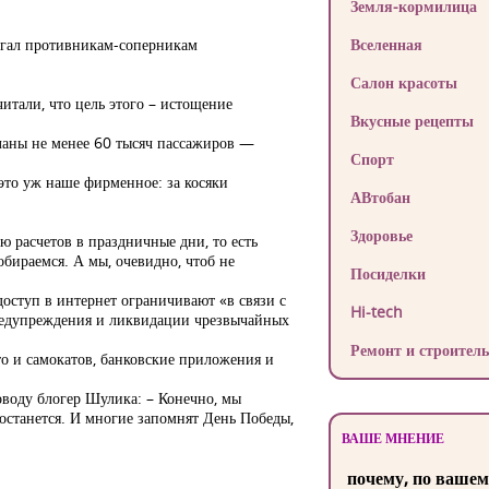
Земля-кормилица
агал противникам-соперникам
Вселенная
Салон красоты
итали, что цель этого – истощение
Вкусные рецепты
 планы не менее 60 тысяч пассажиров —
Спорт
 это уж наше фирменное: за косяки
АВтобан
Здоровье
ю расчетов в праздничные дни, то есть
обираемся. А мы, очевидно, чтоб не
Посиделки
доступ в интернет ограничивают «в связи с
Hi-tech
редупреждения и ликвидации чрезвычайных
Ремонт и строитель
вто и самокатов, банковские приложения и
оводу блогер Шулика: – Конечно, мы
к останется. И многие запомнят День Победы,
ВАШЕ МНЕНИЕ
почему, по вашем