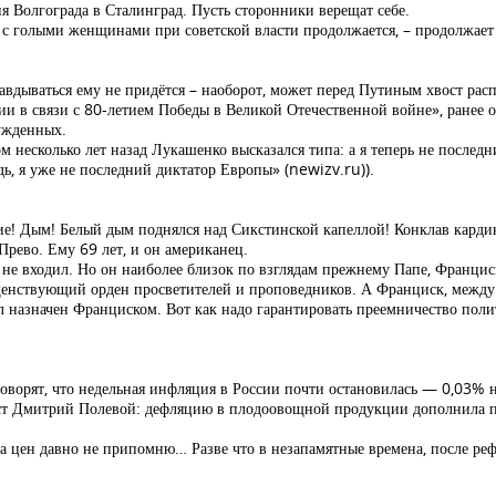
я Волгограда в Сталинград. Пусть сторонники верещат себе.
 с голыми женщинами при советской власти продолжается, – продолжает 
авдываться ему не придётся – наоборот, может перед Путиным хвост рас
ии в связи с 80-летием Победы в Великой Отечественной войне», ранее 
сужденных.
м несколько лет назад Лукашенко высказался типа: а я теперь не последни
ь, я уже не последний диктатор Европы» (newizv.ru)).
кие! Дым! Белый дым поднялся над Сикстинской капеллой! Конклав кард
 Прево. Ему 69 лет, и он американец.
не входил. Но он наиболее близок по взглядам прежнему Папе, Франциску
нищенствующий орден просветителей и проповедников. А Франциск, межд
л назначен Франциском. Вот как надо гарантировать преемничество полит
ворят, что недельная инфляция в России почти остановилась — 0,03% н
ист Дмитрий Полевой: дефляцию в плодоовощной продукции дополнила п
та цен давно не припомню… Разве что в незапамятные времена, после р