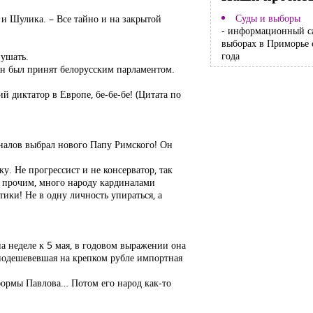
Суды и выборы
и Шулика. – Все тайно и на закрытой
- информационный с
выборах в Приморье 
года
пушать.
он был принят белорусским парламентом.
й диктатор в Европе, бе-бе-бе! (Цитата по
иналов выбрал нового Папу Римского! Он
. Не прогрессист и не консерватор, так
у прочим, много народу кардиналами
ики! Не в одну личность упираться, а
а неделе к 5 мая, в годовом выражении она
одешевевшая на крепком рубле импортная
еформы Павлова… Потом его народ как-то