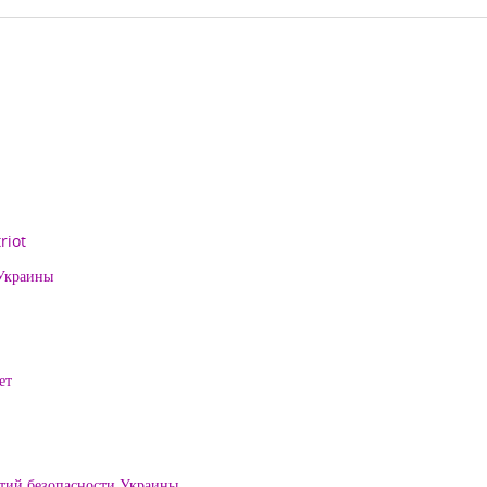
riot
 Украины
ет
нтий безопасности Украины