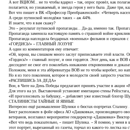
А вот ВЦИОМ… не то чтобы вдарил – так, опрос провёл, как полагае
полагается, но узнаваемый, и звезда героя у него была. Даже три, к
Вот что пишет в ВК «Профессор Преображенский»: «Четверть населен
А среди путинской молодёжи таких – аж 44%.
И знаете, что я вам скажу?
Это – результат путинской пропаганды... Да-да, именно так. Пропа
Пропаганда заменила настоящую память о страшной войне крикли
Пропаганда наплодила бездарных «военных» фильмов и сериалов с 
«ГОРДИСЬ!» – ГЛАВНЫЙ ЛОЗУНГ
А один из комментаторов ему отвечает:
«Ой, хорош, вы слишком много заслуг приписываете этой власти. Он
«Гордись!» – главный лозунг, и они гордятся. Этот день, как и ВО
диссидент не смог его поколебать никакими откровениями и доказа
Положим, меня и эта аббревиатура ВОВ не то чтобы коробит, но нап
Но я из того поколения, которое в молодости своей запросто участ
«РАСПИШИСЬ ЗА ДЕДА»
Вон, в Чите на День Победы предлагают принять участие в акции «
Для этого на ул. Выставочной установят имитацию стены Рейхстага,
«И проголосовать за бабушку, – добавляет уже известный блогер Шу
СТАЛИНИСТЫ ТАЙНЫЕ И ЯВНЫЕ
Интересно ещё размышление Шулики о бюстах-портретах Сталину. 
Бюст расположен в фойе офиса АО «Дашковка», производящего ово
ветеранов, возглавил мероприятие гендиректор «Дашковки» Виктор 
«Вот что ведь показательно, – пишет Шулика. – Я помню, у меня в 
этот портрет, вырезанный из газеты, торчал из какого-то листка на 