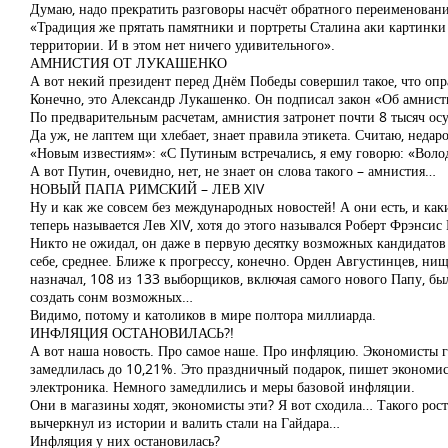
Думаю, надо прекратить разговоры насчёт обратного переименовани
«Традиция же прятать памятники и портреты Сталина аки картинки
территории. И в этом нет ничего удивительного».
АМНИСТИЯ ОТ ЛУКАШЕНКО
А вот некий президент перед Днём Победы совершил такое, что опр
Конечно, это Александр Лукашенко. Он подписал закон «Об амнист
По предварительным расчетам, амнистия затронет почти 8 тысяч о
Да уж, не лаптем щи хлебает, знает правила этикета. Считаю, недаро
«Новым известиям»: «С Путиным встречались, я ему говорю: «Волод
А вот Путин, очевидно, нет, не знает он слова такого – амнистия…
НОВЫЙ ПАПА РИМСКИЙ – ЛЕВ XIV
Ну и как же совсем без международных новостей! А они есть, и ка
теперь называется Лев XIV, хотя до этого назывался Роберт Фрэнсис
Никто не ожидал, он даже в первую десятку возможных кандидатов 
себе, среднее. Ближе к прогрессу, конечно. Орден Августинцев, 
назначал, 108 из 133 выборщиков, включая самого нового Папу, бы
создать сонм возможных…
Видимо, потому и католиков в мире полтора миллиарда.
ИНФЛЯЦИЯ ОСТАНОВИЛАСЬ?!
А вот наша новость. Про самое наше. Про инфляцию. Экономисты го
замедлилась до 10,21%. Это праздничный подарок, пишет эконом
электроника. Немного замедлились и меры базовой инфляции.
Они в магазины ходят, экономисты эти? Я вот сходила… Такого рос
вычеркнул из истории и валить стали на Гайдара…
Инфляция у них остановилась?