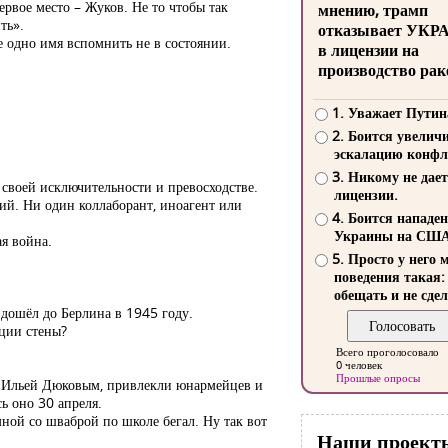
ервое место – Жуков. Не то чтобы так
мнению, трамп
ть».
отказывает УКР
е одно имя вспомнить не в состоянии.
в лицензии на
производство рак
1. Уважает Путин
2. Боится увелич
эскалацию конфл
3. Никому не дает
 своей исключительности и превосходстве.
лицензии.
ний. Ни один коллаборант, иноагент или
4. Боится нападе
Украины на СШ
ая война.
5. Просто у него 
поведения такая:
обещать и не сдел
 дошёл до Берлина в 1945 году.
ации стены?
Всего проголосовало
0 человек
Прошлые опросы
м Ильей Дюковым, привлекли юнармейцев и
ь оно 30 апреля.
мной со шваброй по школе бегал. Ну так вот
Наши проект