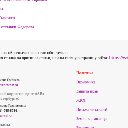
ны
Сырского
 отставки Федорова
 на «Арсеньевские вести» обязательна.
я ссылка на оригинал статьи, или на главную страницу сайта:
https://w
Политика
евна Гребнёва,
Экономика
r@arsvest.ru
Защита прав
ый корреспондент «АВ»
етербурге:
ЖКХ
тьяна Гаврииловна,
Письма читателей
21-765-5754,
narod.ru
Земля-кормилица
кламы:
Вселенная