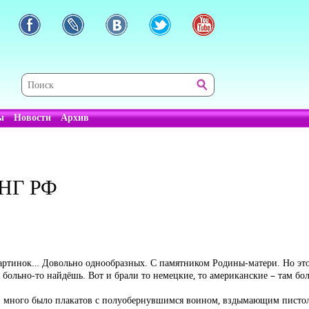
ы
Новости
Архив
НГ РФ
 картинок… Довольно однообразных. С памятником Родины-матери. Но это
е больно-то найдёшь. Вот и брали то немецкие, то американские – там 
а: много было плакатов с полуобернувшимся воином, вздымающим пистол