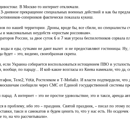
адивостоке. В Москве-то интернет отключали.
л 3-дневное прекращение специальных военных действий и как бы предл
противников-соперников фактически показала кукиш.
нов по нашей территории. Дроны, вроде бы, все сбили, но специалисты сч
ы и максимальных неудобств «простым россиянам».
ераторов России, за двое суток 6 и 7 мая угроза беспилотников сорвала
 воды и еды, сутками не дают вылет и не предоставляют гостиницы. Ну,
да будет – это, видимо, своеобразная скрепа.
, если Украина собирается воспользоваться истощением ПВО и усталость
 вообще, по параду… И кой-какие возгласы из Киева намекали, что да, с
афон, Теле2, Yota, Ростелеком и Т-Мобайл. И власти подтвердили, что 
 москвичам сообщили через СМС от Единой государственной системы п
парад. А интернет – это не простое удовольствие, это и такси, аренда а
я в проблему, ибо это – праздник. Святой праздник, – писал по этому п
ставки, такси и самокатов и будем ценить то, что у нас есть. Но осадоче
е то, на что рассчитывали».