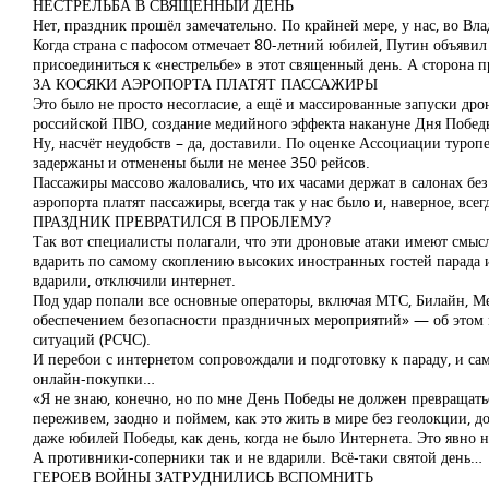
НЕСТРЕЛЬБА В СВЯЩЕННЫЙ ДЕНЬ
Нет, праздник прошёл замечательно. По крайней мере, у нас, во Вл
Когда страна с пафосом отмечает 80-летний юбилей, Путин объяви
присоединиться к «нестрельбе» в этот священный день. А сторона 
ЗА КОСЯКИ АЭРОПОРТА ПЛАТЯТ ПАССАЖИРЫ
Это было не просто несогласие, а ещё и массированные запуски дро
российской ПВО, создание медийного эффекта накануне Дня Побед
Ну, насчёт неудобств – да, доставили. По оценке Ассоциации туроп
задержаны и отменены были не менее 350 рейсов.
Пассажиры массово жаловались, что их часами держат в салонах без
аэропорта платят пассажиры, всегда так у нас было и, наверное, всег
ПРАЗДНИК ПРЕВРАТИЛСЯ В ПРОБЛЕМУ?
Так вот специалисты полагали, что эти дроновые атаки имеют смысл
вдарить по самому скоплению высоких иностранных гостей парада и,
вдарили, отключили интернет.
Под удар попали все основные операторы, включая МТС, Билайн, Мег
обеспечением безопасности праздничных мероприятий» — об этом
ситуаций (РСЧС).
И перебои с интернетом сопровождали и подготовку к параду, и сам 
онлайн-покупки…
«Я не знаю, конечно, но по мне День Победы не должен превращатьс
переживем, заодно и поймем, как это жить в мире без геолокции, до
даже юбилей Победы, как день, когда не было Интернета. Это явно н
А противники-соперники так и не вдарили. Всё-таки святой день…
ГЕРОЕВ ВОЙНЫ ЗАТРУДНИЛИСЬ ВСПОМНИТЬ