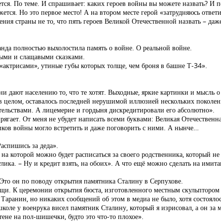
тся. По теме. И спрашивает: каких героев войны вы можете назвать? И п
ажется. Но это первое место! А на втором месте герой «затрудняюсь ответи
ия страны не то, что пять героев Великой Отечественной назвать – даж
ганда полностью выхолостила память о войне. О реальной войне.
выми и слащавыми сказками.
«актрисами», утиные губы которых толще, чем броня в башне Т-34».
и дают населению то, что те хотят. Выходные, яркие картинки и мысль о
В в целом, оставалось последней нерушимой иллюзией нескольких поколе
тельствами. А лицемерие и гордыня дискредитировали его абсолютно».
рягает. От меня не убудет написать всеми буквами: Великая Отечественн
ников войны могло встретить и даже поговорить с ними. А нынче…
Распишись за деда».
 на которой можно будет расписаться за своего родственника, который не
лика. – Ну и кредит взять, на обоих». А что ещё можно сделать на имит
Это он по поводу открытия памятника Сталину в Серпухове.
щи. К церемонии открытия бюста, изготовленного местным скульпторо
Таранин, но никаких сообщений об этом в медиа не было, хотя состоялос
школе у военрука висел памятник Сталину, который я изрисовал, а он за 
стене на пол-шишечки, будто это что-то плохое».