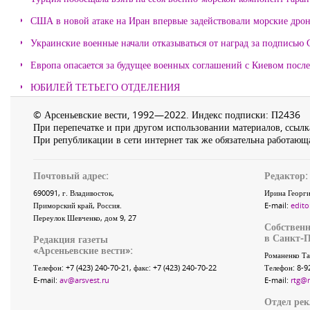
США в новой атаке на Иран впервые задействовали морские дро
Украинские военные начали отказываться от наград за подписью 
Европа опасается за будущее военных соглашений с Киевом после
ЮБИЛЕЙ ТЕТЬЕГО ОТДЕЛЕНИЯ
© Арсеньевские вести, 1992—2022. Индекс подписки: П2436
При перепечатке и при другом использовании материалов, ссылка
При републикации в сети интернет так же обязательна работающа
Почтовый адрес:
Редактор:
690091
, г.
Владивосток
,
Ирина Георги
Приморский край
,
Россия
.
E-mail:
edito
Переулок Шевченко
, дом 9, 27
Собственн
в Санкт-П
Редакция газеты
«
Арсеньевские вести
»:
Романенко Та
Телефон:
+7 (423) 240-70-21
, факс:
+7 (423) 240-70-22
Телефон: 8-9
E-mail:
av@arsvest.ru
E-mail:
rtg@
Отдел ре