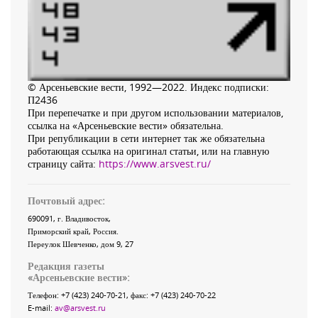
© Арсеньевские вести, 1992—2022. Индекс подписки:
П2436
При перепечатке и при другом использовании материалов,
ссылка на «Арсеньевские вести» обязательна.
При републикации в сети интернет так же обязательна
работающая ссылка на оригинал статьи, или на главную
страницу сайта:
https://www.arsvest.ru/
Почтовый адрес:
690091
, г.
Владивосток
,
Приморский край
,
Россия
.
Переулок Шевченко
, дом 9, 27
Редакция газеты
«
Арсеньевские вести
»:
Телефон:
+7 (423) 240-70-21
, факс:
+7 (423) 240-70-22
E-mail:
av@arsvest.ru