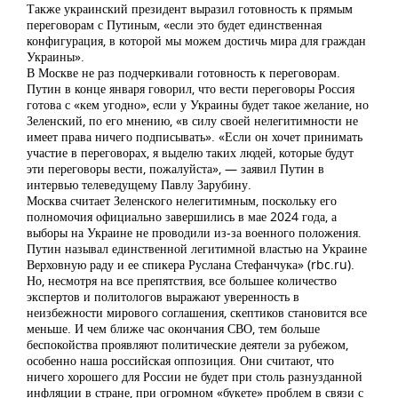
Также украинский президент выразил готовность к прямым
переговорам с Путиным, «если это будет единственная
конфигурация, в которой мы можем достичь мира для граждан
Украины».
В Москве не раз подчеркивали готовность к переговорам.
Путин в конце января говорил, что вести переговоры Россия
готова с «кем угодно», если у Украины будет такое желание, но
Зеленский, по его мнению, «в силу своей нелегитимности не
имеет права ничего подписывать». «Если он хочет принимать
участие в переговорах, я выделю таких людей, которые будут
эти переговоры вести, пожалуйста», — заявил Путин в
интервью телеведущему Павлу Зарубину.
Москва считает Зеленского нелегитимным, поскольку его
полномочия официально завершились в мае 2024 года, а
выборы на Украине не проводили из-за военного положения.
Путин называл единственной легитимной властью на Украине
Верховную раду и ее спикера Руслана Стефанчука» (rbc.ru).
Но, несмотря на все препятствия, все большее количество
экспертов и политологов выражают уверенность в
неизбежности мирового соглашения, скептиков становится все
меньше. И чем ближе час окончания СВО, тем больше
беспокойства проявляют политические деятели за рубежом,
особенно наша российская оппозиция. Они считают, что
ничего хорошего для России не будет при столь разнузданной
инфляции в стране, при огромном «букете» проблем в связи с