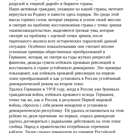
разрухой и «черной дырой» в бюджете страны.
Наши активные граждане, уехавшие из нашей страны, мечтают
вернуться на Родину и навести здесь порядок. Но среди этой
массы горячих голов, которые уверены в успехе своей миссии
и смотрят на проблему восстановления страны с точки зрения
«шапкозакидательства», выделяются трезвые умы, которые
смотрят на проблему с научной точки зрения, после
тщательного анализа всех исторических параллелей данной
ситуации. Особенно показательными они считают вполне
успешные примеры общественных преобразований в
Германии, которая, не смотря на годы жутких репрессий
фашизма, дважды сумела избежать кровавых революций и
восстановить в стране устойчивую демократию. Эти примеры
показывают, как избежать кровавой революции на первом
этапе преобразований и как установить в России устойчивый
демократический режим на втором этапе.
Удалось Германии в 1918 году, когда в России уже бушевала
гражданская война, избежать кровавого исхода. Германия,
точно так же, как и Россия, в результате Первой мировой
войны, сбросила с себя режим монархии и установила
демократическую республику. Ей удалось остановиться на этом
рубеже по двум причинам: во-первых, социал-демократам
удалось договориться с радикалами действовать на этом этапе
сообща. Народ и правительство потребовали отречения
кайзера. Лидер социал-демократов на примере Российской