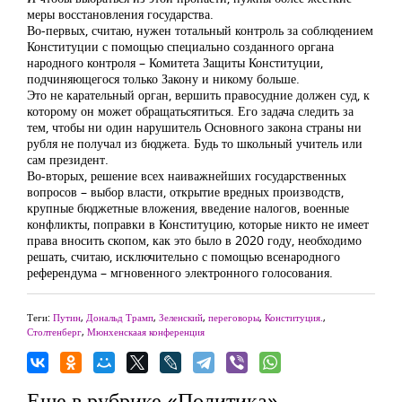
меры восстановления государства.
Во-первых, считаю, нужен тотальный контроль за соблюдением
Конституции с помощью специально созданного органа
народного контроля – Комитета Защиты Конституции,
подчиняющегося только Закону и никому больше.
Это не карательный орган, вершить правосудние должен суд, к
которому он может обращатьсятиться. Его задача следить за
тем, чтобы ни один нарушитель Основного закона страны ни
рубля не получал из бюджета. Будь то школьный учитель или
сам президент.
Во-вторых, решение всех наиважнейших государственных
вопросов – выбор власти, открытие вредных производств,
крупные бюджетные вложения, введение налогов, военные
конфликты, поправки в Конституцию, которые никто не имеет
права вносить скопом, как это было в 2020 году, необходимо
решать, считаю, исключительно с помощью всенародного
референдума – мгновенного электронного голосования.
Теги:
Путин
,
Дональд Трамп
,
Зеленский
,
переговоры
,
Конституция.
,
Столтенберг
,
Мюнхенскаая конференция
Еще в рубрике «Политика»