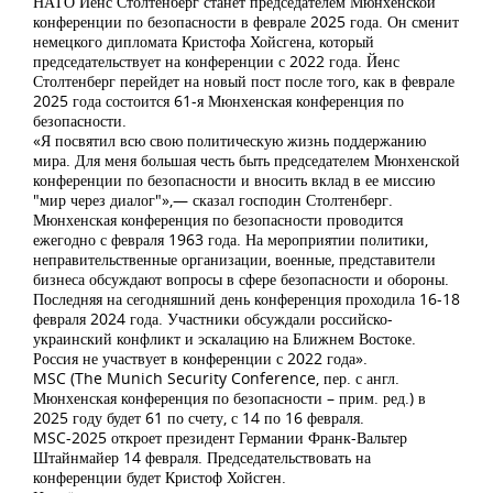
НАТО Йенс Столтенберг станет председателем Мюнхенской
конференции по безопасности в феврале 2025 года. Он сменит
немецкого дипломата Кристофа Хойсгена, который
председательствует на конференции с 2022 года. Йенс
Столтенберг перейдет на новый пост после того, как в феврале
2025 года состоится 61-я Мюнхенская конференция по
безопасности.
«Я посвятил всю свою политическую жизнь поддержанию
мира. Для меня большая честь быть председателем Мюнхенской
конференции по безопасности и вносить вклад в ее миссию
"мир через диалог"»,— сказал господин Столтенберг.
Мюнхенская конференция по безопасности проводится
ежегодно с февраля 1963 года. На мероприятии политики,
неправительственные организации, военные, представители
бизнеса обсуждают вопросы в сфере безопасности и обороны.
Последняя на сегодняшний день конференция проходила 16-18
февраля 2024 года. Участники обсуждали российско-
украинский конфликт и эскалацию на Ближнем Востоке.
Россия не участвует в конференции с 2022 года».
MSC (The Munich Security Conference, пер. с англ.
Мюнхенская конференция по безопасности – прим. ред.) в
2025 году будет 61 по счету, с 14 по 16 февраля.
MSC-2025 откроет президент Германии Франк-Вальтер
Штайнмайер 14 февраля. Председательствовать на
конференции будет Кристоф Хойсген.