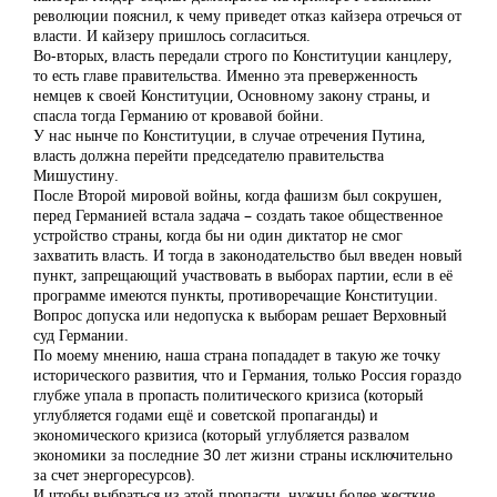
революции пояснил, к чему приведет отказ кайзера отречься от
власти. И кайзеру пришлось согласиться.
Во-вторых, власть передали строго по Конституции канцлеру,
то есть главе правительства. Именно эта преверженность
немцев к своей Конституции, Основному закону страны, и
спасла тогда Германию от кровавой бойни.
У нас нынче по Конституции, в случае отречения Путина,
власть должна перейти председателю правительства
Мишустину.
После Второй мировой войны, когда фашизм был сокрушен,
перед Германией встала задача – создать такое общественное
устройство страны, когда бы ни один диктатор не смог
захватить власть. И тогда в законодательство был введен новый
пункт, запрещающий участвовать в выборах партии, если в её
программе имеются пункты, противоречащие Конституции.
Вопрос допуска или недопуска к выборам решает Верховный
суд Германии.
По моему мнению, наша страна попададет в такую же точку
исторического развития, что и Германия, только Россия гораздо
глубже упала в пропасть политического кризиса (который
углубляется годами ещё и советской пропаганды) и
экономического кризиса (который углубляется развалом
экономики за последние 30 лет жизни страны исключительно
за счет энергоресурсов).
И чтобы выбраться из этой пропасти, нужны более жесткие