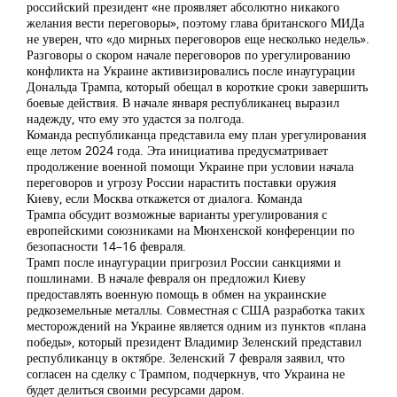
российский президент «не проявляет абсолютно никакого
желания вести переговоры», поэтому глава британского МИДа
не уверен, что «до мирных переговоров еще несколько недель».
Разговоры о скором начале переговоров по урегулированию
конфликта на Украине активизировались после инаугурации
Дональда Трампа, который обещал в короткие сроки завершить
боевые действия. В начале января республиканец выразил
надежду, что ему это удастся за полгода.
Команда республиканца представила ему план урегулирования
еще летом 2024 года. Эта инициатива предусматривает
продолжение военной помощи Украине при условии начала
переговоров и угрозу России нарастить поставки оружия
Киеву, если Москва откажется от диалога. Команда
Трампа обсудит возможные варианты урегулирования с
европейскими союзниками на Мюнхенской конференции по
безопасности 14–16 февраля.
Трамп после инаугурации пригрозил России санкциями и
пошлинами. В начале февраля он предложил Киеву
предоставлять военную помощь в обмен на украинские
редкоземельные металлы. Совместная с США разработка таких
месторождений на Украине является одним из пунктов «плана
победы», который президент Владимир Зеленский представил
республиканцу в октябре. Зеленский 7 февраля заявил, что
согласен на сделку с Трампом, подчеркнув, что Украина не
будет делиться своими ресурсами даром.