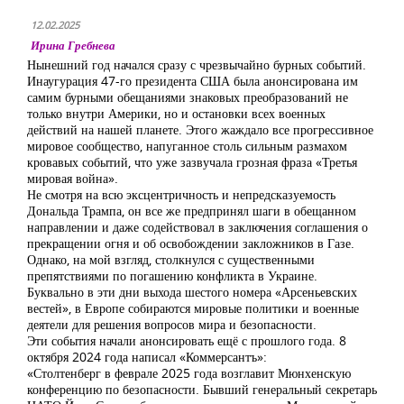
12.02.2025
Ирина Гребнева
Нынешний год начался сразу с чрезвычайно бурных событий.
Инаугурация 47-го президента США была анонсирована им
самим бурными обещаниями знаковых преобразований не
только внутри Америки, но и остановки всех военных
действий на нашей планете. Этого жаждало все прогрессивное
мировое сообщество, напуганное столь сильным размахом
кровавых событий, что уже зазвучала грозная фраза «Третья
мировая война».
Не смотря на всю эксцентричность и непредсказуемость
Дональда Трампа, он все же предпринял шаги в обещанном
направлении и даже содействовал в заключения соглашения о
прекращении огня и об освобождении закложников в Газе.
Однако, на мой взгляд, столкнулся с существенными
препятствиями по погашению конфликта в Украине.
Буквально в эти дни выхода шестого номера «Арсеньевских
вестей», в Европе собираются мировые политики и военные
деятели для решения вопросов мира и безопасности.
Эти события начали анонсировать ещё с прошлого года. 8
октября 2024 года написал «Коммерсантъ»:
«Столтенберг в феврале 2025 года возглавит Мюнхенскую
конференцию по безопасности. Бывший генеральный секретарь