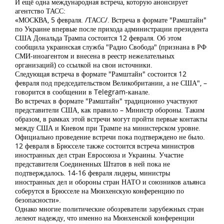
И ещё одна международная встреча, которую анонсирует
агентство ТАСС:
«МОСКВА, 5 февраля. /ТАСС/. Встреча в формате "Рамштайн"
по Украине впервые после прихода администрации президента
США Дональда Трампа состоится 12 февраля. Об этом
сообщила украинская служба "Радио Свобода" (признана в РФ
СМИ-иноагентом и внесена в реестр нежелательных
организаций) со ссылкой на свои источники.
Следующая встреча в формате "Рамштайн" состоится 12
февраля под председательством Великобритании, а не США", –
говорится в сообщении в Telegram-канале.
Во встречах в формате "Рамштайн" традиционно участвуют
представители США, как правило – Министр обороны. Таким
образом, в рамках этой встречи могут пройти первые контакты
между США и Киевом при Трампе на министерском уровне.
Официально проведение встречи пока подтверждено не было.
12 февраля в Брюсселе также состоится встреча министров
иностранных дел стран Евросоюза и Украины. Участие
представителя Соединенных Штатов в ней пока не
подтверждалось. 14-16 февраля лидеры, министры
иностранных дел и обороны стран НАТО и союзников альянса
соберутся в Брюсселе на Мюнхенскую конференцию по
безопасности».
Однако многие политические обозреватели зарубежных стран
лелеют надежду, что именно на Мюнхенской конференции