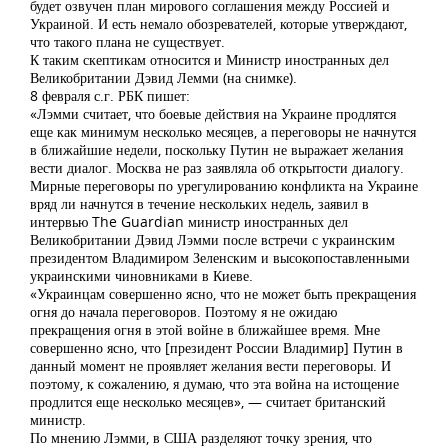
будет озвучен план мирового соглашения между Россией и
Украиной. И есть немало обозревателей, которые утверждают,
что такого плана не существует.
К таким скептикам относится и Министр иностранных дел
Великобритании Дэвид Лемми (на снимке).
8 февраля с.г. РБК пишет:
«Лэмми считает, что боевые действия на Украине продлятся
еще как минимум несколько месяцев, а переговоры не начнутся
в ближайшие недели, поскольку Путин не выражает желания
вести диалог. Москва не раз заявляла об открытости диалогу.
Мирные переговоры по урегулированию конфликта на Украине
вряд ли начнутся в течение нескольких недель, заявил в
интервью The Guardian министр иностранных дел
Великобритании Дэвид Лэмми после встречи с украинским
президентом Владимиром Зеленским и высокопоставленными
украинскими чиновниками в Киеве.
«Украинцам совершенно ясно, что не может быть прекращения
огня до начала переговоров. Поэтому я не ожидаю
прекращения огня в этой войне в ближайшее время. Мне
совершенно ясно, что [президент России Владимир] Путин в
данный момент не проявляет желания вести переговоры. И
поэтому, к сожалению, я думаю, что эта война на истощение
продлится еще несколько месяцев», — считает британский
министр.
По мнению Лэмми, в США разделяют точку зрения, что